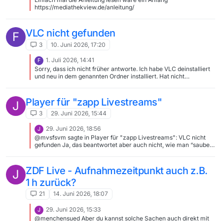
https://mediathekview.de/anleitung/
VLC nicht gefunden
F
3
10. Juni 2026, 17:20
1. Juli 2026, 14:41
F
Sorry, dass ich nicht früher antworte. Ich habe VLC deinstalliert
und neu in dem genannten Ordner installiert. Hat nicht
funktioniert. Wenn ich Zeit habe, werde ich noch mal schauen.
Trotzdem Danke für den Ansatz.
Player für "zapp Livestreams"
J
3
29. Juni 2026, 15:44
29. Juni 2026, 18:56
J
@mvsfsvm sagte in Player für "zapp Livestreams": VLC nicht
gefunden Ja, das beantwortet aber auch nicht, wie man “sauber”
einen anderen Player konfigurieren und nutzen kann. Die
Antwort würde bedeuten, dass MV nur eine *.exe akzeptiert, die
vlc heißt und exakt diesen Pfad haben muss: C:\Program
ZDF Live - Aufnahmezeitpunkt auch z.B.
J
Files\VideoLAN\VLC\vlc.exe Sind Pfad und Name hart codiert?
1 h zurück?
Sieht fast so aus.
21
14. Juni 2026, 18:07
29. Juni 2026, 15:33
J
@menchensued Aber du kannst solche Sachen auch direkt mit