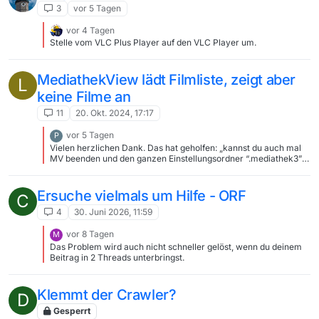
3
vor 5 Tagen
vor 4 Tagen
Stelle vom VLC Plus Player auf den VLC Player um.
MediathekView lädt Filmliste, zeigt aber
L
keine Filme an
11
20. Okt. 2024, 17:17
vor 5 Tagen
P
Vielen herzlichen Dank. Das hat geholfen: „kannst du auch mal
MV beenden und den ganzen Einstellungsordner “.mediathek3”
auf den Schreibtisch ziehen und dann MV neu starten." In
meinem Ordner waren noch 7 weitere ältere “.mediathek3”-
Ordner, die hab ich alle gelöscht, jetzt ist alles wieder OK. Viele
Ersuche vielmals um Hilfe - ORF
C
Grüße peterval [image: 1785691782737-bildschirmfoto-2026-
08-02-um-19.10.06.png]
4
30. Juni 2026, 11:59
vor 8 Tagen
M
Das Problem wird auch nicht schneller gelöst, wenn du deinem
Beitrag in 2 Threads unterbringst.
Klemmt der Crawler?
D
Gesperrt