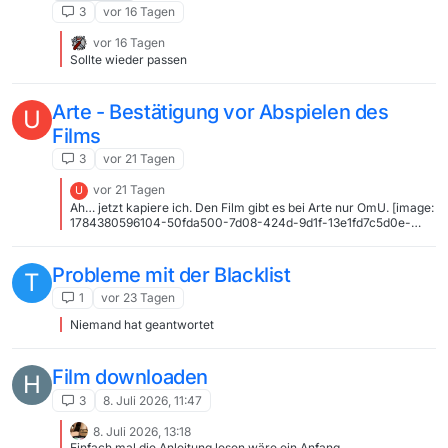
3
vor 16 Tagen
vor 16 Tagen
Sollte wieder passen
Arte - Bestätigung vor Abspielen des
U
Films
3
vor 21 Tagen
vor 21 Tagen
U
Ah… jetzt kapiere ich. Den Film gibt es bei Arte nur OmU. [image:
1784380596104-50fda500-7d08-424d-9d1f-13e1fd7c5d0e-
image.png] Fragt sich dann, warum der obere Eintrag in
MediathekView erscheint, wenn es gar keinen Film dazu gibt.
Probleme mit der Blacklist
T
1
vor 23 Tagen
Niemand hat geantwortet
Film downloaden
H
3
8. Juli 2026, 11:47
8. Juli 2026, 13:18
Einfach mal die Anleitung lesen wäre ein Anfang