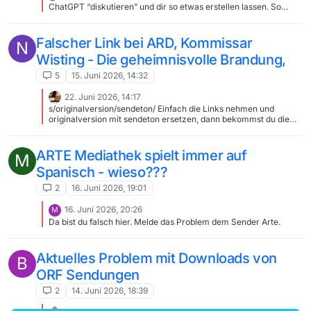
ChatGPT “diskutieren” und dir so etwas erstellen lassen. So
etwas ist mit ChatGPT mit einem “free account” machbar, also
bevor die maximale Anzahl von Nachrichten für ein paar
Stunden ausgeschöpft ist.
Falscher Link bei ARD, Kommissar
N
Wisting - Die geheimnisvolle Brandung,
5
15. Juni 2026, 14:32
22. Juni 2026, 14:17
s/originalversion/sendeton/ Einfach die Links nehmen und
originalversion mit sendeton ersetzen, dann bekommst du die
deutsche Version. https://ctv-
videos.daserste.de/de/2026/05/18/6853/6853_16936_sendeton_12
80x720-50p-3200kbit.mp4
ARTE Mediathek spielt immer auf
M
Spanisch - wieso???
2
16. Juni 2026, 19:01
16. Juni 2026, 20:26
M
Da bist du falsch hier. Melde das Problem dem Sender Arte.
Aktuelles Problem mit Downloads von
B
ORF Sendungen
2
14. Juni 2026, 18:39