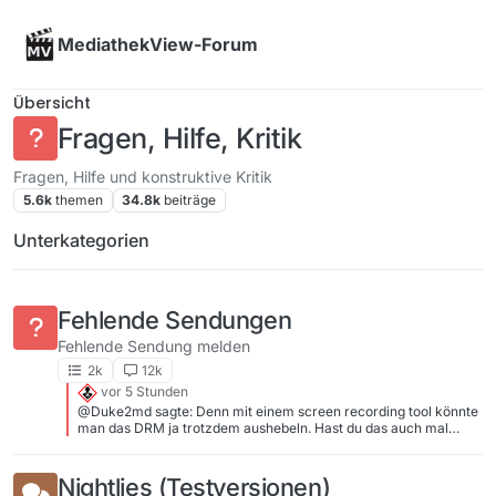
Skip to content
MediathekView-Forum
Übersicht
Fragen, Hilfe, Kritik
Fragen, Hilfe und konstruktive Kritik
5.6k
themen
34.8k
beiträge
Unterkategorien
Fehlende Sendungen
Fehlende Sendung melden
2k
12k
vor 5 Stunden
@Duke2md sagte: Denn mit einem screen recording tool könnte
man das DRM ja trotzdem aushebeln. Hast du das auch mal
probiert? Denn mit Standard-Software und ohne das Ändern
einiger Einstellungen auf deinem Gerät lassen sich per Widevine
oder FairPlay geschützte Streams nicht abgreifen…
Nightlies (Testversionen)