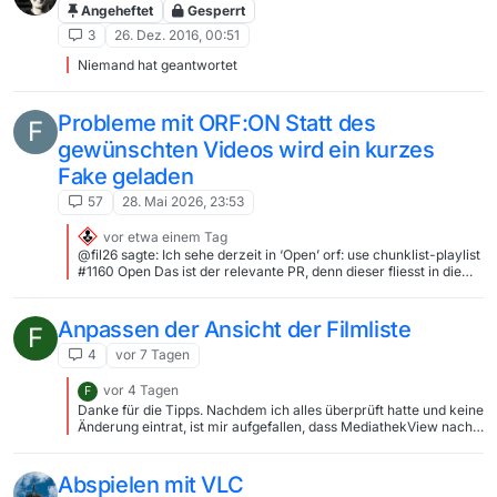
Angeheftet
Gesperrt
3
26. Dez. 2016, 00:51
Niemand hat geantwortet
Probleme mit ORF:ON Statt des
F
gewünschten Videos wird ein kurzes
Fake geladen
57
28. Mai 2026, 23:53
vor etwa einem Tag
@fil26 sagte: Ich sehe derzeit in ‘Open’ orf: use chunklist-playlist
#1160 Open Das ist der relevante PR, denn dieser fliesst in die
allen zugängliche Filmliste ein (Master Branch). @fil26 sagte:
und in ‘Closed’ orf: use chunklist-playlist #1161 Merged Dieser PR
war zu Testzwecken für den Entwickler (Develop Branch)…
Anpassen der Ansicht der Filmliste
F
4
vor 7 Tagen
vor 4 Tagen
F
Danke für die Tipps. Nachdem ich alles überprüft hatte und keine
Änderung eintrat, ist mir aufgefallen, dass MediathekView nach
Beendigung im Taskmanager immer noch lief, also nicht wirklich
geschlossen wurde … vermutlich mit Auswirkungen auf das
Speichern der Einstellungen. Ein De- und Neuinstallieren hat
Abspielen mit VLC
geholfen