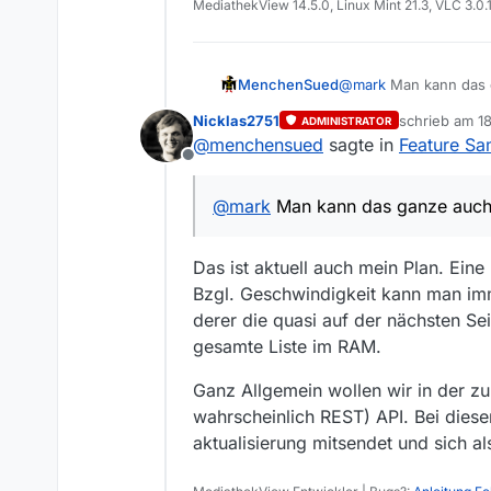
markieren welche Sender nicht i
MediathekView 14.5.0, Linux Mint 21.3, VLC 3.0.
wenn zwischen einer vollen List
MenchenSued
@
mark
Man kann das g
anfangs verzichten. S
Nicklas2751
schrieb am
18
ADMINISTRATOR
ein Pointer in die Lis
zuletzt editie
@
menchensued
sagte in
Feature Sa
Früher - als Speicher
Offline
Diskette. Es gibt dad
@
mark
Man kann das ganze auch
Das ist aktuell auch mein Plan. Ein
Bzgl. Geschwindigkeit kann man imm
derer die quasi auf der nächsten Se
gesamte Liste im RAM.
Ganz Allgemein wollen wir in der zu
wahrscheinlich REST) API. Bei diese
aktualisierung mitsendet und sich a