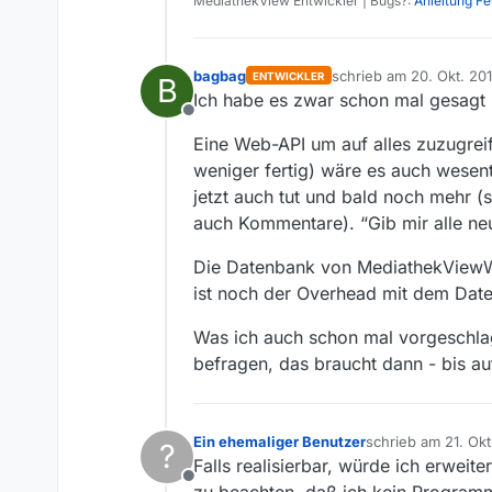
MediathekView Entwickler | Bugs?:
Anleitung F
bagbag
schrieb am
20. Okt. 201
ENTWICKLER
B
zuletzt editiert von bag
Ich habe es zwar schon mal gesagt 
Offline
Eine Web-API um auf alles zuzugrei
weniger fertig) wäre es auch wesentl
jetzt auch tut und bald noch mehr 
auch Kommentare). “Gib mir alle ne
Die Datenbank von MediathekViewWeb
ist noch der Overhead mit dem Dat
Was ich auch schon mal vorgeschla
befragen, das braucht dann - bis au
Ein ehemaliger Benutzer
schrieb am
21. Okt
?
zuletzt editiert von
Falls realisierbar, würde ich erweite
Offline
zu beachten, daß ich kein Programm