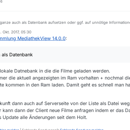
m Speicher vorzuhalten sind. Es ist schon gut die Liste vollständig zu h
16
e und einer eingeschränkten Liste, die man selbst konfiguriert hin- und
anze auch als Datenbank aufsetzen oder ggf. auf unnötige Information
o müssen z.B. die URLs und die Beschreibung nicht im Speicher gehal
. Okt. 2017, 05:30
te. Oder man lädt sich nur immer einen kleinen Teil und schmeißt ihn hin
rt von
mmlung MediathekView 14.0.0
:
 knapp war - gab es Editoren, die immer nur 2kByte im Speicher hatten 
urch natürlich andere Einschränkungen, z.B. Verlangsamung beim Filtern
 als Datenbank
e lokale Datnebank in die die Filme geladen werden.
er die aktuell angezeigten im Ram vorhalten + nochmal di
ite kommen in den Ram laden. Damit geht es schnell man hat
kunft dann auch auf Serverseite von der Liste als Datei weg 
r kann dann der Client neue Filme anfragen indem er das D
ls Update alle Änderungen seit dem Holt.