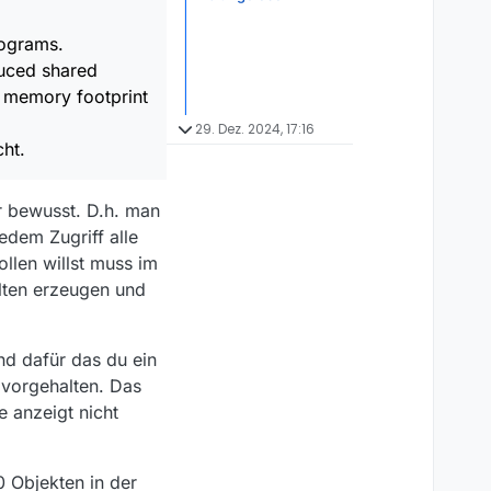
rograms.
duced shared
l memory footprint
29. Dez. 2024, 17:16
ht.
er bewusst. D.h. man
jedem Zugriff alle
llen willst muss im
lten erzeugen und
und dafür das du ein
 vorgehalten. Das
e anzeigt nicht
 Objekten in der