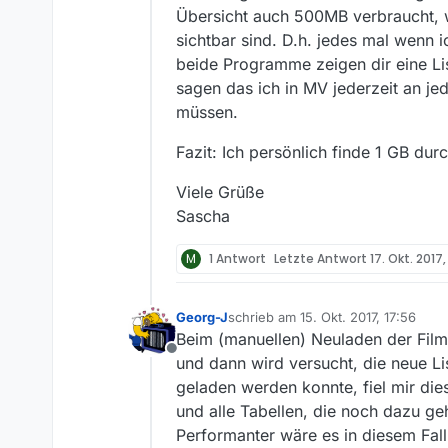
Übersicht auch 500MB verbraucht, 
sichtbar sind. D.h. jedes mal wenn i
beide Programme zeigen dir eine Lis
sagen das ich in MV jederzeit an je
müssen.
Fazit: Ich persönlich finde 1 GB dur
Viele Grüße
Sascha
M
1 Antwort
Letzte Antwort
17. Okt. 2017,
Georg-J
schrieb am
15. Okt. 2017, 17:56
zuletzt editiert von
Beim (manuellen) Neuladen der Filml
Offline
und dann wird versucht, die neue Lis
geladen werden konnte, fiel mir die
und alle Tabellen, die noch dazu g
Performanter wäre es in diesem Fall,