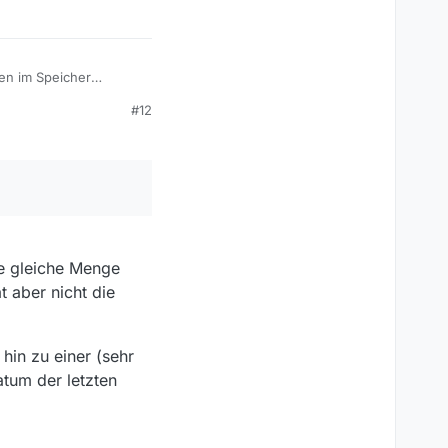
aben, aber es wäre gut,
 herschalten könnte.
en im Speicher
ten werden sondern nur
#12
terher wieder weg.
und den Rest auf der
 und Suchen.
e gleiche Menge
 aber nicht die
hin zu einer (sehr
atum der letzten