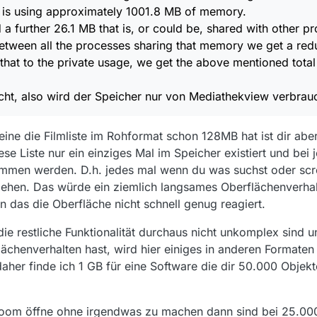
) is using approximately 1001.8 MB of memory.
d a further 26.1 MB that is, or could be, shared with other p
etween all the processes sharing that memory we get a re
hat to the private usage, we get the above mentioned tota
cht, also wird der Speicher nur von Mediathekview verbrauc
eine die Filmliste im Rohformat schon 128MB hat ist dir ab
ese Liste nur ein einziges Mal im Speicher existiert und bei 
ommen werden. D.h. jedes mal wenn du was suchst oder scro
ehen. Das würde ein ziemlich langsames Oberflächenverha
 das die Oberfläche nicht schnell genug reagiert.
d die restliche Funktionalität durchaus nicht unkomplex sind 
chenverhalten hast, wird hier einiges in anderen Formaten
aher finde ich 1 GB für eine Software die dir 50.000 Objekt
room öffne ohne irgendwas zu machen dann sind bei 25.000