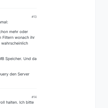
#13
hmal:
schon mehr oder
m Filtern wonach ihr
 wahrscheinlich
MB Speicher. Und da
Query den Server
#14
ll halten. Ich bitte