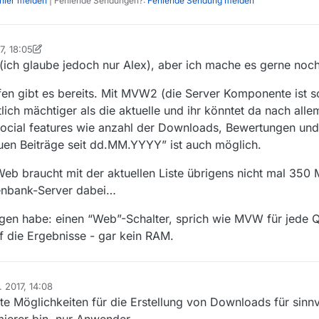
ehler melden
| Fehlende Sendungen?:
Fehlende Sendung melden
7, 18:05
bag
(ich glaube jedoch nur Alex), aber ich mache es gerne noc
fen gibt es bereits. Mit MVW2 (die Server Komponente ist 
ich mächtiger als die aktuelle und ihr könntet da nach alle
(social features wie anzahl der Downloads, Bewertungen und
uen Beiträge seit dd.MM.YYYY” ist auch möglich.
 braucht mit der aktuellen Liste übrigens nicht mal 350 
enbank-Server dabei…
gen habe: einen “Web”-Schalter, sprich wie MVW für jede 
f die Ergebnisse - gar kein RAM.
. 2017, 14:08
rte Möglichkeiten für die Erstellung von Downloads für sinnvo
ierer bin, nur Anwender.