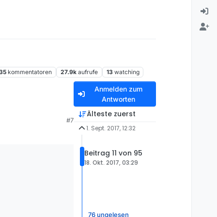
35
kommentatoren
27.9k
aufrufe
13
watching
Anmelden zum
Antworten
Älteste zuerst
#7
1. Sept. 2017, 12:32
r begriff. Aber auf
Beitrag 11 von 95
on etwas älter ist,
18. Okt. 2017, 03:29
d memory usage of 7.1
”
76 ungelesen