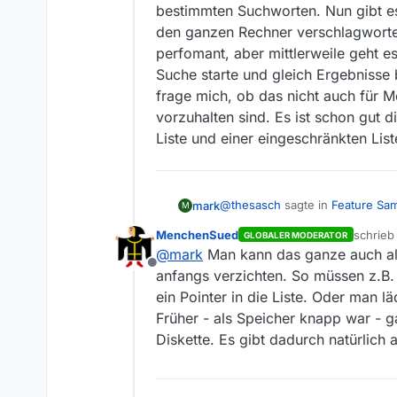
sind. D.h. jedes mal wenn i
Fazit: Ich persönlich finde
bestimmten Suchworten. Nun gibt es
Daher magst du uns m
zeigen dir eine Liste an O
den ganzen Rechner verschlagworten
jederzeit an jede Stelle i
Viele Grüße
perfomant, aber mittlerweile geht 
Sascha
Ja, gerne. Ich habe aus
“The process java (with
Suche starte und gleich Ergebnisse
It is using 994.6 MB pri
frage mich, ob das nicht auch für 
Dividing up the shared
vorzuhalten sind. Es ist schon gut d
usage of 7.1 MB. Adding
Liste und einer eingeschränkten List
Java läuft ohne Mediath
@
thesasch
sagte in
Feature Sa
mark
M
MenchenSued
schrie
GLOBALER MODERATOR
zuletzt 
@
mark
Man kann das ganze auch als
Fazit: Ich persönlich finde 1
Offline
anfangs verzichten. So müssen z.B.
ein Pointer in die Liste. Oder man l
Jein. Ich bin kein Programmiere
werden muss. Ich scrolle eigent
Früher - als Speicher knapp war - g
Nun gibt es unter Linux und KD
Diskette. Es gibt dadurch natürlich
und in einer Datenbank speicher
Zustand nimmt das Programm 10
30MB. Ich bin wie gesagt kein 