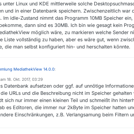
ch das scrollen anfange. Gut der Vergleich ist nicht ganz offensichtlic
 1 GB durchaus berechtigt.
 unter Linux und KDE mittlerweile solche Desktopsuchmasc
al eine Referenz geben, was du für groß und klein hältst?
bjekten an. Das eine in Textform, das andere in Bildform. Und ich muss 
 und in einer Datenbank speichern. Zwischenzeitlich war d
n der Liste springen kann ohne das hier Daten nachgeladen werden müss
es. Im idle-Zustand nimmt das Programm 10MB Speicher ein,
 dem Systemmonitor von KDE folgende Information rausgeholt:
 pid 8151) is using approximately 1001.8 MB of memory.
 bekomme, dann sind es 30MB. Ich bin wie gesagt kein Pro
vately, and a further 26.1 MB that is, or could be, shared with other prog
MediathekView möglich wäre, zu markieren welche Sender ni
 memory between all the processes sharing that memory we get a redu
ie Liste vollständig zu haben, aber es wäre gut, wenn zwisc
 that to the private usage, we get the above mentioned total memory foot
e, die man selbst konfiguriert hin- und herschalten könnte.
ekview nicht, also wird der Speicher nur von Mediathekview verbraucht
mmlung MediathekView 14.0.0
:
b am
18. Okt. 2017, 03:29
editiert von
 Datenbank aufsetzen oder ggf. auf unnötige Informatione
 GB durchaus berechtigt.
 die URLs und die Beschreibung nicht im Speicher gehalten
ädt sich nur immer einen kleinen Teil und schmeißt ihn hinte
r, aber ich würde durchaus hinterfragen, ob die ganze Liste immer im S
lich nie durch die gesamte Liste, sondern suche eigentlich immer mit 
ab es Editoren, die immer nur 2kByte im Speicher hatten un
E mittlerweile solche Desktopsuchmaschinen, die quasi den ganzen Re
 andere Einschränkungen, z.B. Verlangsamung beim Filtern 
n. Zwischenzeitlich war das auch nicht so perfomant, aber mittlerweile g
MB Speicher ein, wenn ich eine Suche starte und gleich Ergebnisse b
Programmierer, aber frage mich, ob das nicht auch für MediathekView m