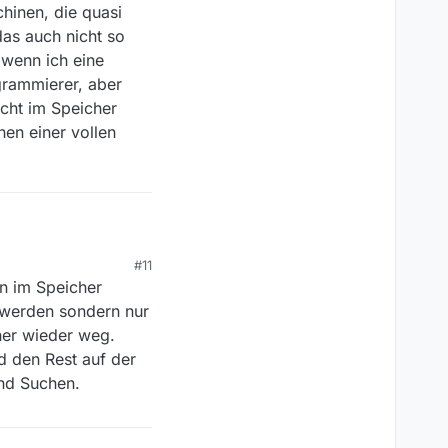
h, aber beide Programme
hinen, die quasi
sagen das ich in MV
as auch nicht so
en.
 wenn ich eine
grammierer, aber
rams.
cht im Speicher
ced shared memory
hen einer vollen
print of 1001.8 MB.”
.
#11
n im Speicher
 werden sondern nur
rher wieder weg.
peicher vorgehalten
bestimmten Suchworten.
d den Rest auf der
chner verschlagworten
und Suchen.
eht es. Im idle-
ekomme, dann sind es
öglich wäre, zu