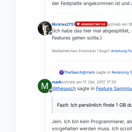
der Festplatte angekommen ist und al
Nicklas2751
schrieb am
16
ADMINISTRATOR
zuletzt editie
(Ich habe das hier mal abgespltite
Offline
Features gehen sollte.)
MediathekView Entwickler | Bugs?:
Anleitung F
@
mark
sagte in
Redesing f
TheSasch
T
mark
schrieb am
17. Okt. 2017, 17:33
M
zuletzt editiert von
@
thesasch
sagte in
Feature Sammlu
@
thesasch
sagte in
Red
Offline
Vielen Dank fürs nachsehen
@
mark
könnte es jetzt so entwicke
Fazit: Ich persönlich finde 1 GB d
Informationen aus dieser 
Jetzt ist es so das die Fil
Hallo Mark, magst du 
Speicher durch diese 128
einigermaßen ansprechende
Aber auf einem aktu
Jein. Ich bin kein Programmierer, a
würdest dich darüber besch
aber seinen Speicher. Und d
Zum Vergleich wenn ich me
schon etwas älter is
Übersicht auch 500MB verb
vorgehalten werden muss. Ich scroll