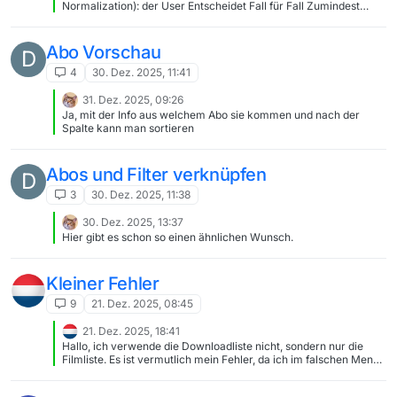
Normalization): der User Entscheidet Fall für Fall Zumindest
aber sowieso zu groß und dadurch wenig aussagekräftig. Der
diese Option hat man jetzt schon, in dem man Downloads nicht
Text leidet schon sehr unter der Skalierung. Der Text was
sofort starten läßt und via Download-Tab entscheidet, was
angezeigt wird mag zwar inhaltlich nicht so wichtig sein, aber er
runtergeladen werden soll und was nicht.
Abo Vorschau
ist durch die Verkleinerung visuell störend. Ich fände es besser
D
wenn man das Programmfenster kleiner aber deutlicher zeigen
4
30. Dez. 2025, 11:41
könnte. Die Ränder der Lightbox finde ich auch störend, da sie
das Programmfenster überdecken. Ich denke dadurch lässt sich
31. Dez. 2025, 09:26
auch das Problem mit den großen Bilddateien beheben. Was man
auch an der Dateigröße dieses von diesem Bildschirmfoto merkt.
Ja, mit der Info aus welchem Abo sie kommen und nach der
Spalte kann man sortieren
Abos und Filter verknüpfen
D
3
30. Dez. 2025, 11:38
30. Dez. 2025, 13:37
Hier gibt es schon so einen ähnlichen Wunsch.
Kleiner Fehler
9
21. Dez. 2025, 08:45
21. Dez. 2025, 18:41
Hallo, ich verwende die Downloadliste nicht, sondern nur die
Filmliste. Es ist vermutlich mein Fehler, da ich im falschen Menü
die Menüpunkte gedrückt habe. Da beide Menüs
Filme/Downloads die gleichen Menüpunkte gibt mit gleichem