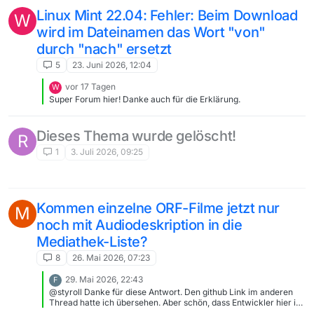
Linux Mint 22.04: Fehler: Beim Download
W
wird im Dateinamen das Wort "von"
durch "nach" ersetzt
5
23. Juni 2026, 12:04
vor 17 Tagen
W
Super Forum hier! Danke auch für die Erklärung.
Dieses Thema wurde gelöscht!
R
1
3. Juli 2026, 09:25
Kommen einzelne ORF-Filme jetzt nur
M
noch mit Audiodeskription in die
Mediathek-Liste?
8
26. Mai 2026, 07:23
29. Mai 2026, 22:43
F
@styroll Danke für diese Antwort. Den github Link im anderen
Thread hatte ich übersehen. Aber schön, dass Entwickler hier im
Forum auch mitlesen und aktiv sind. Grundsätzlich hat @mac-