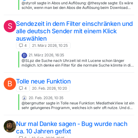
@styroll sagte in Abos und Auflösung: @thesysde sagte: Es wäre
schön, wenn man bei den Abos die Auflösung beim Download
wählen könnte Das Vorgehen steht inkl. Screenshots in den FAQ.
Ja, alles klar
Sendezeit in dem Filter einschränken und
S
alle deutsch Sender mit einem Klick
auswählen
4
21. März 2026, 10:25
21. März 2026, 16:35
D
@SLpz die Suche nach Uhrzeit ist mit Lucene schon länger
möglich. Ich denke ein Filter für die normale Suche könnte in die
nächste Version einkehren.
Tolle neue Funktion
B
4
20. Feb. 2026, 10:20
20. Feb. 2026, 10:35
@bergmutter sagte in Tolle neue Funktion: MediathekView ist ein
sehr gelungenes Programm, welches ich sehr oft nutze. Und du
hast diese Option im Filter-Dialog noch nicht entdecht? [image:
1771583718584-bildschirmfoto-2026-02-20-um-11.33.58.jpg]
Nur mal Danke sagen - Bug wurde nach
ca. 10 Jahren gefixt