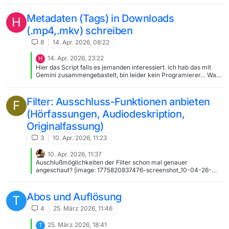
christian ja Recht was den Nicht-Nutzen von Crossposts anlangt,
nur lag das mMn hier ja nicht vor und war auch nicht
Metadaten (Tags) in Downloads
H
beabsichtigt.
(.mp4,.mkv) schreiben
8
14. Apr. 2026, 08:22
14. Apr. 2026, 23:22
H
Hier das Script falls es jemanden interessiert. ich hab das mit
Gemini zusammengebastelt, bin leider kein Programierer… Was
das Skript macht: Dateinamen bereinigen: Es entfernt störende
Sonderzeichen (wie », «, –) und korrigiert doppelte Leerzeichen.
Metadaten extrahieren: Es zerlegt den Dateinamen (Format:
Filter: Ausschluss-Funktionen anbieten
F
Sendung - Datum - Titel) in Einzelteile. Smart Tagging: Das
(Hörfassungen, Audiodeskription,
Skript prüft via ExifTool, ob die Metadaten bereits korrekt sind.
Nur wenn die Tags fehlen oder abweichen, werden Titel, Album,
Originalfassung)
Jahr und Erstellungsdatum direkt in die Videodatei geschrieben.
Bereits getaggte Dateien werden übersprungen (Performance!).
3
10. Apr. 2026, 11:23
📋 Voraussetzungen: Installiertes ExifTool (muss im System-
PATH liegen). Dateien sollten dem Schema folgen: Sendung -
10. Apr. 2026, 11:37
DD.MM.YYYY - Folgentitel.mp4 Das Powershell Script:
Auschlußmöglichkeiten der Filter schon mal genauer
mediathekview_tagger.txt
angeschaut? [image: 1775820837476-screenshot_10-04-26-
13_32_56.png] Das Konzept Blacklist schon einmal näher
angeschaut? #:.*(Hörfassung|Hörfilm).* #:(Hörfassung:?|AD \|)
.*|.*(mit |\[|\(|- )(AD|Audiodes(k|c)ription|Hörfassung)(\)|\]|\, .*\)
Abos und Auflösung
T
#:.*(Originalversion|Originalfassung).* etc. pp.
4
25. März 2026, 11:46
25. März 2026, 18:41
T