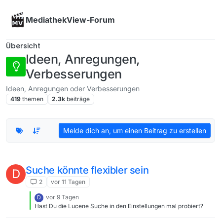
Skip to content
MediathekView-Forum
Übersicht
Ideen, Anregungen,
Verbesserungen
Ideen, Anregungen oder Verbesserungen
419
themen
2.3k
beiträge
Melde dich an, um einen Beitrag zu erstellen
Suche könnte flexibler sein
D
2
vor 11 Tagen
vor 9 Tagen
D
Hast Du die Lucene Suche in den Einstellungen mal probiert?