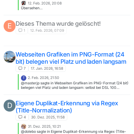
ersetzt. Aber erst da. Vorher ist es ja nur ein Text ohne Bezug zu
12. Feb. 2026, 20:08
einem Dateisystem. Ist ja sonst auch so - kopieren und einsetzen
Übersehen…
macht genau das. KOPIEREN. Und nicht ändern und einsetzen :).
Jeder ist seines Dateinamens Schmied :)
Dieses Thema wurde gelöscht!
E
1
12. Feb. 2026, 07:09
Webseiten Grafiken im PNG-Format (24
bit) belegen viel Platz und laden langsam
7
17. Jan. 2026, 16:58
2. Feb. 2026, 21:50
T
@masterjp sagte in Webseiten Grafiken im PNG-Format (24 bit)
belegen viel Platz und laden langsam: selbst bei DSL 100
langsam geladen werden. Daher habe ich mir die Grafiken näher
angesehn und festgestellt, dass sie teilweise mehr als 500 KB
groß sind DSL 100 heißt bis zu 100MBit/s? Die Bilder sind um die
Eigene Duplikat-Erkennung via Regex
D
500 KB = 4000 KBit = 4 MBit. Selbst wenn du nur 50MBit/s
(Title-Normalization)
erreichst müsste ein Bild in 0,1 Sekunden laden. Ich behaupte das
Problem wird nicht an der Dateigröße liegen. Auch bei mir laden
4
30. Dez. 2025, 11:58
die Bilder langsam, aber ich habe auch eine schlechtere Leitung.
Was mir aber auffällt ist, dass versucht wird alle 10 (nicht 4)
31. Dez. 2025, 10:21
Bilder gleichzeitig zu laden, was bei 50 MBit/s vermutlich nicht
@dolebo sagte in Eigene Duplikat-Erkennung via Regex (Title-
so sehr auffallen sollte, bei mir aber schon. Ich finde die Bilder