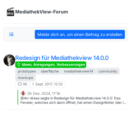
Skip to content
MediathekView-Forum
Melde dich an, um einen Beitrag zu erstellen
Redesign für Mediathekview 14.0.0
Ideen, Anregungen, Verbesserungen
prototypen
oberfläche
mediathekview14
community
mockups
95
1. Sept. 2017, 12:32
29. Dez. 2024, 17:16
@An-dreas sagte in Redesign für Mediathekview 14.0.0: Das
Fenster, welches sich dann öffnet, hat einen Designfehler (der in
14.0.0 noch nicht enthalten war) Zuerst: Ich weiss jetzt nicht,
weshalb du deinen Post hier anbringst, nachdem ja bereits MV
14.1.0 releast wurde. @Mods: Bitte von diesem Thread abtrennen
(den man sinnvollerweise “entheften” und schliessen sollte) und
am besten an den von mir im Folgenden verlinkten Thread
anhängen. Zum Inhalt: Das Problem ist bekannt und tritt nur auf,