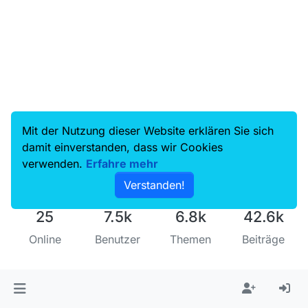
wenn du lange Pfadnamen hast. Das Problem sollte in der
neusten Nightly von MV behoben sein. @An-dreas sagte: Leider
kommt in 14.0.0. IMMER beim Start ein Update-Hinweis, der sich
NICHT abschalten läßt. Wenn die Nightly funktioniert, ist auch
das zweite Problem vom Tisch. Ansonsten, wenn du bei MV
14.0.0 bleibst, gibt’s dazu auch eine Lösung im gleichen, oben
bereits verlinkten Thread.
Mit der Nutzung dieser Website erklären Sie sich
damit einverstanden, dass wir Cookies
verwenden.
Erfahre mehr
Verstanden!
25
7.5k
6.8k
42.6k
Online
Benutzer
Themen
Beiträge