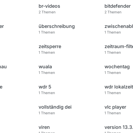
br-videos
bitdefender
2
Themen
2
Themen
er
überschreibung
zwischenab
1
Themen
1
Themen
zeitsperre
zeitraum-filt
1
Themen
1
Themen
hau
wuala
wochentag
1
Themen
1
Themen
e
wdr 5
wdr lokalzeit
1
Themen
1
Themen
vollständig dei
vlc player
1
Themen
1
Themen
viren
version 13.3