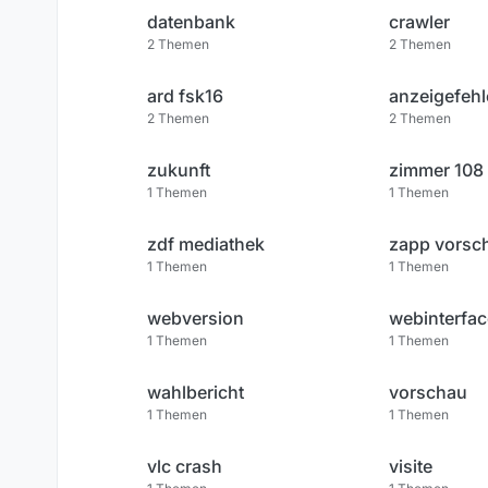
datenbank
crawler
2
Themen
2
Themen
ard fsk16
anzeigefehl
2
Themen
2
Themen
zukunft
zimmer 108
1
Themen
1
Themen
zdf mediathek
zapp vorsc
1
Themen
1
Themen
webversion
webinterfac
1
Themen
1
Themen
wahlbericht
vorschau
1
Themen
1
Themen
vlc crash
visite