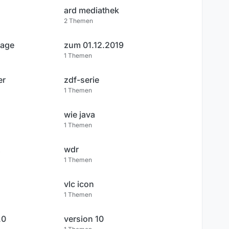
ard mediathek
2
Themen
lage
zum 01.12.2019
1
Themen
er
zdf-serie
1
Themen
wie java
1
Themen
wdr
1
Themen
vlc icon
1
Themen
.0
version 10