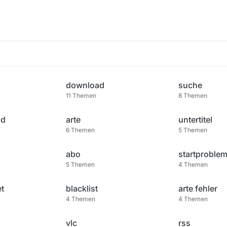
download
suche
11
Themen
8
Themen
ad
arte
untertitel
6
Themen
5
Themen
abo
startproble
5
Themen
4
Themen
t
blacklist
arte fehler
4
Themen
4
Themen
vlc
rss