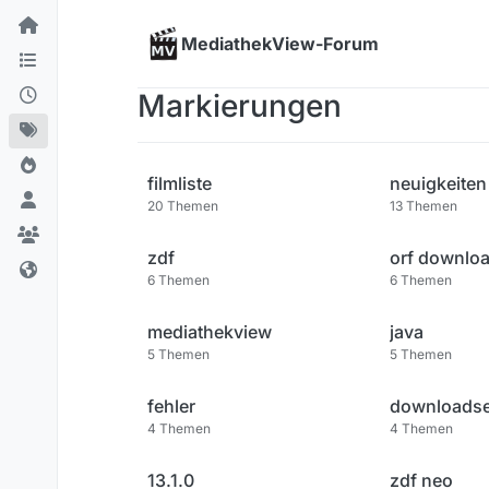
Skip to content
MediathekView-Forum
Markierungen
filmliste
neuigkeiten
20
Themen
13
Themen
zdf
orf downlo
6
Themen
6
Themen
mediathekview
java
5
Themen
5
Themen
fehler
downloadse
4
Themen
4
Themen
13.1.0
zdf neo