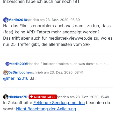
Inzwischen habe ich auch nur noch 19T
vorliegenden vollen Liste noch enthalten.
Merlin2016
schrieb am
23. Dez. 2020, 08:39
M
zuletzt editiert von
Offline
Hat das Filmlistenproblem auch was damit zu tun, dass
(fast) keine ARD-Tatorts mehr angezeigt werden?
Das trifft aber auch für mediathekviewweb.de zu, wo es
nur 25 Treffer gibt, die allermeisten vom SRF.
Merlin2016
Hat das Filmlistenproblem auch was damit zu tun,
M
dass (fast) keine ARD-Tatorts mehr angezeigt
DaDirnbocher
schrieb am
23. Dez. 2020, 08:41
werden?
zuletzt editiert von
Offline
@
merlin2016
Ja.
Das trifft aber auch für mediathekviewweb.de zu,
wo es nur 25 Treffer gibt, die allermeisten vom
SRF.
Nicklas2751
schrieb am
23. Dez. 2020, 15:48
ADMINISTRATOR
zuletzt editiert von
Offline
In Zukunft bitte
Fehlende Sendung melden
beachten da
sonst:
Nicht Beachtung der Anlleitung