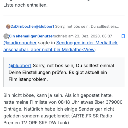
Liste noch enthalten.
@
blubber1
Sorry, net bös sein, Du solltest einmal
DaDirnbocher
Deine Einstellungen prüfen. Es gibt aktuell ein
Ein ehemaliger Benutzer
schrieb am
23. Dez. 2020, 08:37
?
Filmlistenproblem.
zuletzt editiert von
Offline
@
dadirnbocher
sagte in
Sendungen in der Mediathek
Schau einfach einmal auf mediathekviewweb.de:
anschaubar, aber nicht bei MediathekView
:
@
blubber1
Sorry, net bös sein, Du solltest einmal
Deine Einstellungen prüfen. Es gibt aktuell ein
Filmlistenproblem.
Bin nicht böse, kann ja sein. Als ich gepostet hatte,
hatte meine Filmliste von 08:18 Uhr etwas über 379000
Einträge. Natürlich habe ich einige Sender gar nicht
Und ja,
@
bauigel64
hat Recht, aktuell sind die
geladen sondern ausgeblendet (ARTE.FR SR Radio
Sendungen (deswegen?) nicht enthalten.
Bremen TV ORF SRF DW funk).
ZUmindest die Folge 2177 war in der letzten mir