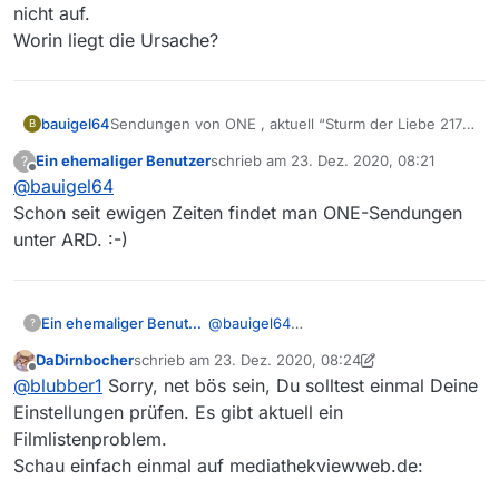
nicht auf.
Worin liegt die Ursache?
bauigel64
Sendungen von ONE , aktuell “Sturm der Liebe 2177
B
und 2188” sind über die ARD-Mediathek
Ein ehemaliger Benutzer
schrieb am
23. Dez. 2020, 08:21
?
anschaubar, aber sie tauchen in der Filmliste von
zuletzt editiert von
Offline
@
bauigel64
Mediathekview nicht auf.
Worin liegt die Ursache?
Schon seit ewigen Zeiten findet man ONE-Sendungen
unter ARD. :-)
Ein ehemaliger Benutzer
@
bauigel64
?
Schon seit ewigen Zeiten findet man
DaDirnbocher
schrieb am
23. Dez. 2020, 08:24
ONE-Sendungen unter ARD. :-)
zuletzt editiert von DaDirnbocher
Offline
@
blubber1
Sorry, net bös sein, Du solltest einmal Deine
Einstellungen prüfen. Es gibt aktuell ein
Filmlistenproblem.
Schau einfach einmal auf mediathekviewweb.de: