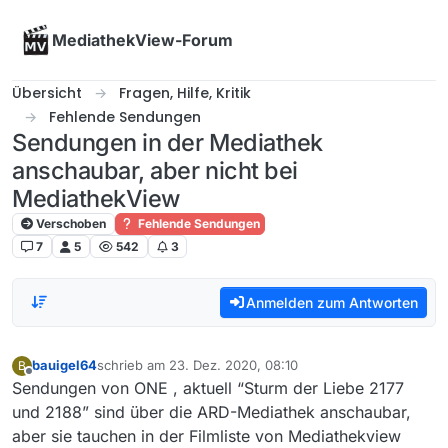
Skip to content
MediathekView-Forum
Übersicht
Fragen, Hilfe, Kritik
Fehlende Sendungen
Sendungen in der Mediathek
anschaubar, aber nicht bei
MediathekView
Verschoben
Fehlende Sendungen
7
5
542
3
Anmelden zum Antworten
bauigel64
schrieb am
23. Dez. 2020, 08:10
B
zuletzt editiert von
Offline
Sendungen von ONE , aktuell “Sturm der Liebe 2177
und 2188” sind über die ARD-Mediathek anschaubar,
aber sie tauchen in der Filmliste von Mediathekview