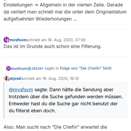
Einstellungen -> Allgemein in der vierten Zeile. Gerade
da verliert man schnell mal die unter dem Originaldatum
aufgefuehrten Wiederholungen …
mvsfsvm
schrieb am
19. Aug. 2020, 07:56
M
zuletzt editiert von
Offline
Das ist im Grunde auch schon eine Filterung.
@
Jazzer
sagte in
Folge von "Die Chefin" fehlt
:
mvsfsvm
M
styroll
schrieb am
19. Aug. 2020, 18:10
zuletzt editiert von
Offline
Ich filtere NICHT, aber ich war davon
@
mvsfsvm
sagte: Dann hätte die Sendung aber
ausgegangen, dass ich die Sendung unter dem
Dann hätte die Sendung aber trotzdem über die
Datum 15.08.2020 21.45 angezeigt bekomme.
trotzdem über die Suche gefunden werden müssen.
Suche gefunden werden müssen. Entweder hast du
Entweder hast du die Suche gar nicht benutzt der
die Suche gar nicht benutzt oder du filterst eben
du filterst eben doch.
doch.
Also: Man sucht nach “Die Chefin” erwartet die