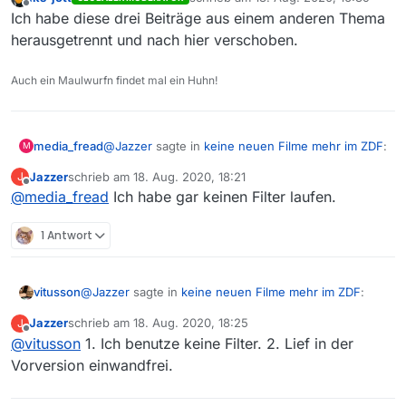
zuletzt editiert von
Offline
Ich habe diese drei Beiträge aus einem anderen Thema
herausgetrennt und nach hier verschoben.
Auch ein Maulwurfn findet mal ein Huhn!
@
Jazzer
sagte in
keine neuen Filme mehr im ZDF
:
media_fread
M
Jazzer
schrieb am
18. Aug. 2020, 18:21
J
zuletzt editiert von
Offline
@
media_fread
Ich habe gar keinen Filter laufen.
wiederholt
1 Antwort
Ich denke mal Du hast Datumsfilter! Bei
Wiederholungen kommen die mit Originaldatum
https://mediathekviewweb.de/#query=die%20che
@
Jazzer
sagte in
keine neuen Filme mehr im ZDF
:
vitusson
fin%20vergeltung
Jazzer
schrieb am
18. Aug. 2020, 18:25
J
zuletzt editiert von
Offline
@
vitusson
1. Ich benutze keine Filter. 2. Lief in der
Im ZDF wird derzeit der Serienkrimi “Die Chefin”
jeden Samstag um 21.45 Uhr wiederholt. MV
Vorversion einwandfrei.
Das hat
zeigt an, dass im Juni 2020 der letzte war.
a. nichts mit dem Thread hier zu tun, wenn du
Tatsächlich laufen die aber immer noch und sind