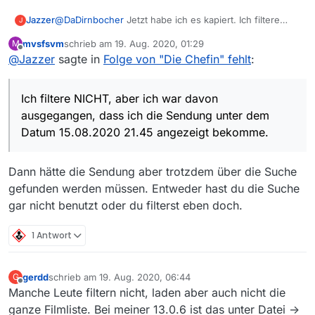
@
DaDirnbocher
Jetzt habe ich es kapiert. Ich filtere
Jazzer
J
NICHT, aber ich war davon ausgegangen, dass ich die
mvsfsvm
schrieb am
19. Aug. 2020, 01:29
M
Sendung unter dem Datum 15.08.2020 21.45 angezeigt
Danke für die Info!
zuletzt editiert von
Offline
@
Jazzer
sagte in
Folge von "Die Chefin" fehlt
:
bekomme.
Ich filtere NICHT, aber ich war davon
ausgegangen, dass ich die Sendung unter dem
Datum 15.08.2020 21.45 angezeigt bekomme.
Dann hätte die Sendung aber trotzdem über die Suche
gefunden werden müssen. Entweder hast du die Suche
gar nicht benutzt oder du filterst eben doch.
1 Antwort
gerdd
schrieb am
19. Aug. 2020, 06:44
G
zuletzt editiert von
Offline
Manche Leute filtern nicht, laden aber auch nicht die
ganze Filmliste. Bei meiner 13.0.6 ist das unter Datei ->