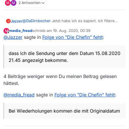
M
M
2 Antworten
@
DaDirnbocher
Jetzt habe ich es kapiert. Ich filtere
Jazzer
J
NICHT, aber ich war davon ausgegangen, dass ich die
media_fread
schrieb am
19. Aug. 2020, 00:39
M
Sendung unter dem Datum 15.08.2020 21.45 angezeigt
Danke für die Info!
zuletzt editiert von
Offline
@
Jazzer
sagte in
Folge von "Die Chefin" fehlt
:
bekomme.
dass ich die Sendung unter dem Datum 15.08.2020
21.45 angezeigt bekomme.
4 Beiträge weniger wenn Du meinen Beitrag gelesen
hättest.
@
media_fread
sagte in
Folge von "Die Chefin" fehlt
:
Bei Wiederholungen kommen die mit Originaldatum