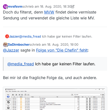
fehlende Sendungen bemängeln willst mußt du bitte
und
in der ZDF-Mediathek abrufbar.
einen eigenen Thread aufmachen
.b sind das alles Wiederholungen und als solche
mvsfsvm
schrieb am
18. Aug. 2020, 18:30
M
zuletzt editiert von mvsfsvm
ZDF
entweder nicht vom Crawler erfasst oder deine Filter
Offline
Doch du filterst, denn
MVW
findet deine vermisste
Die Chefin
sind falsch eingestellt
Sendung und verwendet die gleiche Liste wie MV.
Samstags 21.45 Uhr
Beispiel-Link: https://www.zdf.de/serien/die-
chefin/vergeltung-100.html
Win7 64bit
Jazzer
@
media_fread
Ich habe gar keinen Filter laufen.
J
MV: 13.6
DaDirnbocher
schrieb am
18. Aug. 2020, 19:00
zuletzt editiert von
Offline
@
Jazzer
sagte in
Folge von "Die Chefin" fehlt
:
@
media_fread
Ich habe gar keinen Filter laufen.
Bei mir ist die fragliche Folge da, und auch andere.