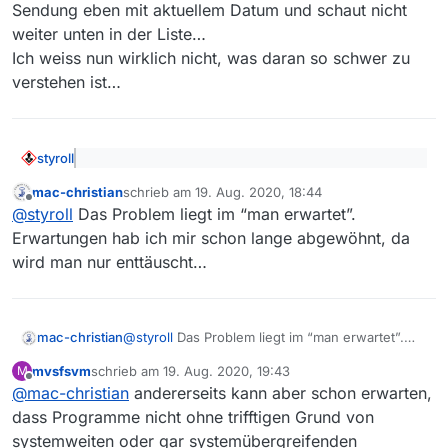
Sendung eben mit aktuellem Datum und schaut nicht
weiter unten in der Liste…
Ich weiss nun wirklich nicht, was daran so schwer zu
verstehen ist…
styroll
@
mvsfsvm
sagte: Dann hätte die Sendung aber
mac-christian
schrieb am
19. Aug. 2020, 18:44
trotzdem über die Suche gefunden werden
zuletzt editiert von
Offline
Also: Man sucht nach “Die Chefin” erwartet die
müssen. Entweder hast du die Suche gar nicht
@
styroll
Das Problem liegt im “man erwartet”.
Sendung eben mit aktuellem Datum und schaut nicht
benutzt der du filterst eben doch.
Erwartungen hab ich mir schon lange abgewöhnt, da
weiter unten in der Liste…
wird man nur enttäuscht…
Ich weiss nun wirklich nicht, was daran so schwer zu
verstehen ist…
mac-christian
@
styroll
Das Problem liegt im “man erwartet”.
Erwartungen hab ich mir schon lange
mvsfsvm
schrieb am
19. Aug. 2020, 19:43
M
abgewöhnt, da wird man nur enttäuscht…
zuletzt editiert von
Offline
@
mac-christian
andererseits kann aber schon erwarten,
dass Programme nicht ohne trifftigen Grund von
systemweiten oder gar systemübergreifenden