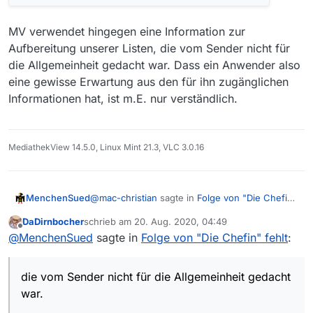
MV verwendet hingegen eine Information zur
Aufbereitung unserer Listen, die vom Sender nicht für
die Allgemeinheit gedacht war. Dass ein Anwender also
eine gewisse Erwartung aus den für ihn zugänglichen
Informationen hat, ist m.E. nur verständlich.
MediathekView 14.5.0, Linux Mint 21.3, VLC 3.0.16
@
mac-christian
sagte in
Folge von "Die Chefin"
MenchenSued
fehlt
:
DaDirnbocher
schrieb am
20. Aug. 2020, 04:49
zuletzt editiert von
Offline
Nicht das Programm “weicht von
@
MenchenSued
sagte in
Folge von "Die Chefin" fehlt
:
Standards ab”, sondern die Sender sind
So darf man das nicht sehen, denn beim
zu faul oder unfähig, das Datum richtig
Sender steht auf der Webseite das korrekte
die vom Sender nicht für die Allgemeinheit gedacht
hinzubekommen würd ich sagen.
Datum.
war.