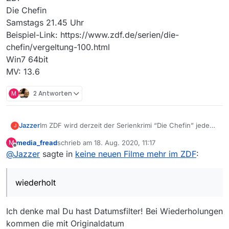
Die Chefin
Samstags 21.45 Uhr
Beispiel-Link: https://www.zdf.de/serien/die-
chefin/vergeltung-100.html
Win7 64bit
MV: 13.6
M
2 Antworten
Im ZDF wird derzeit der Serienkrimi “Die Chefin” jeden
Jazzer
J
Samstag um 21.45 Uhr wiederholt. MV zeigt an, dass im
media_fread
schrieb am
18. Aug. 2020, 11:17
M
Juni 2020 der letzte war. Tatsächlich laufen die aber
ZDF
zuletzt editiert von
Offline
@
Jazzer
sagte in
keine neuen Filme mehr im ZDF
:
immer noch und sind in der ZDF-Mediathek abrufbar.
Die Chefin
Samstags 21.45 Uhr
Beispiel-Link: https://www.zdf.de/serien/die-
wiederholt
chefin/vergeltung-100.html
Win7 64bit
MV: 13.6
Ich denke mal Du hast Datumsfilter! Bei Wiederholungen
kommen die mit Originaldatum