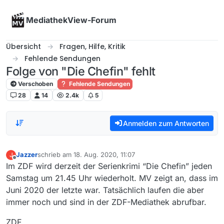
Skip to content
MediathekView-Forum
Übersicht
Fragen, Hilfe, Kritik
Fehlende Sendungen
Folge von "Die Chefin" fehlt
Verschoben
Fehlende Sendungen
28
14
2.4k
5
Anmelden zum Antworten
Jazzer
schrieb am
18. Aug. 2020, 11:07
J
zuletzt editiert von
Offline
Im ZDF wird derzeit der Serienkrimi “Die Chefin” jeden
Samstag um 21.45 Uhr wiederholt. MV zeigt an, dass im
Juni 2020 der letzte war. Tatsächlich laufen die aber
immer noch und sind in der ZDF-Mediathek abrufbar.
ZDF