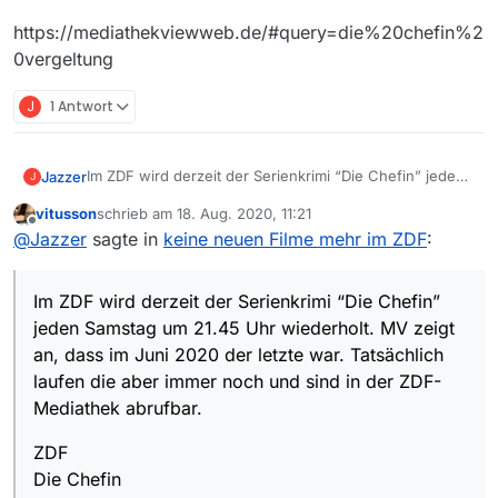
https://mediathekviewweb.de/#query=die%20chefin%2
0vergeltung
J
1 Antwort
Im ZDF wird derzeit der Serienkrimi “Die Chefin” jeden
Jazzer
J
Samstag um 21.45 Uhr wiederholt. MV zeigt an, dass im
vitusson
schrieb am
18. Aug. 2020, 11:21
Juni 2020 der letzte war. Tatsächlich laufen die aber
ZDF
zuletzt editiert von
Offline
@
Jazzer
sagte in
keine neuen Filme mehr im ZDF
:
immer noch und sind in der ZDF-Mediathek abrufbar.
Die Chefin
Samstags 21.45 Uhr
Beispiel-Link: https://www.zdf.de/serien/die-
Im ZDF wird derzeit der Serienkrimi “Die Chefin”
chefin/vergeltung-100.html
Win7 64bit
jeden Samstag um 21.45 Uhr wiederholt. MV zeigt
MV: 13.6
an, dass im Juni 2020 der letzte war. Tatsächlich
laufen die aber immer noch und sind in der ZDF-
Mediathek abrufbar.
ZDF
Die Chefin