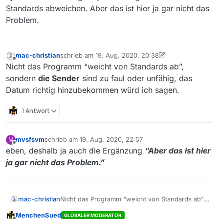
Standards abweichen. Aber das ist hier ja gar nicht das
Problem.
mac-christian
schrieb am
19. Aug. 2020, 20:38
zuletzt editiert von mac-christian
Offline
Nicht das Programm “weicht von Standards ab”,
sondern
die Sender
sind zu faul oder unfähig, das
Datum richtig hinzubekommen würd ich sagen.
1 Antwort
mvsfsvm
schrieb am
19. Aug. 2020, 22:57
M
zuletzt editiert von
Offline
eben, deshalb ja auch die Ergänzung
“Aber das ist hier
ja gar nicht das Problem.”
mac-christian
Nicht das Programm “weicht von Standards ab”,
sondern
die Sender
sind zu faul oder unfähig,
MenchenSued
GLOBALER MODERATOR
das Datum richtig hinzubekommen würd ich