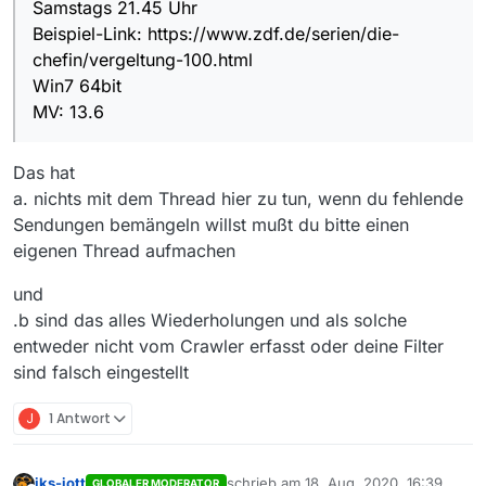
Samstags 21.45 Uhr
Beispiel-Link: https://www.zdf.de/serien/die-
chefin/vergeltung-100.html
Win7 64bit
MV: 13.6
Das hat
a. nichts mit dem Thread hier zu tun, wenn du fehlende
Sendungen bemängeln willst mußt du bitte einen
eigenen Thread aufmachen
und
.b sind das alles Wiederholungen und als solche
entweder nicht vom Crawler erfasst oder deine Filter
sind falsch eingestellt
J
1 Antwort
iks-jott
schrieb am
18. Aug. 2020, 16:39
GLOBALER MODERATOR