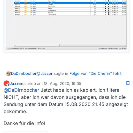
@
Jazzer
sagte in
Folge von "Die Chefin" fehlt
:
DaDirnbocher
Jazzer
schrieb am
18. Aug. 2020, 19:05
J
zuletzt editiert von
Offline
@
DaDirnbocher
Jetzt habe ich es kapiert. Ich filtere
@
media_fread
Ich habe gar keinen Filter
laufen.
NICHT, aber ich war davon ausgegangen, dass ich die
Bei mir ist die fragliche Folge da, und auch
Sendung unter dem Datum 15.08.2020 21.45 angezeigt
andere.
bekomme.
Danke für die Info!