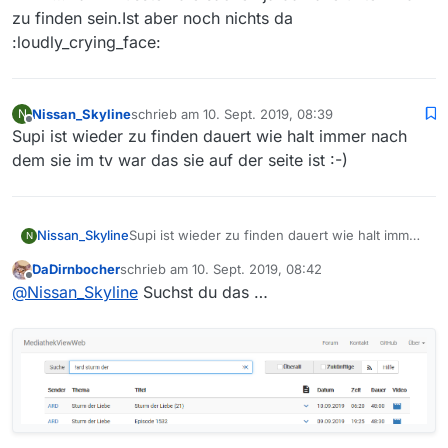
zu finden sein.Ist aber noch nichts da
:loudly_crying_face:
Nissan_Skyline
schrieb am
10. Sept. 2019, 08:39
N
zuletzt editiert von
Offline
Supi ist wieder zu finden dauert wie halt immer nach
dem sie im tv war das sie auf der seite ist :-)
Nissan_Skyline
Supi ist wieder zu finden dauert wie halt immer
N
nach dem sie im tv war das sie auf der seite ist
DaDirnbocher
schrieb am
10. Sept. 2019, 08:42
:-)
zuletzt editiert von
Offline
@
Nissan_Skyline
Suchst du das …