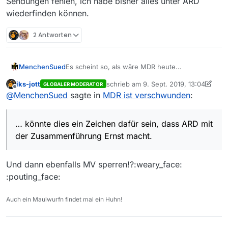
Sendungen fehlen, ich habe bisher alles unter ARD
wiederfinden können.
2 Antworten
MenchenSued
Es scheint so, als wäre MDR heute
verschwunden, da bis 14:00 Uhr keine neuen
iks-jott
schrieb am
9. Sept. 2019, 13:04
GLOBALER MODERATOR
Einträge unter MDR kamen. Nach SWR könnte
zuletzt editiert von iks-jott
9. Sept. 201
Offline
@
MenchenSued
sagte in
MDR ist verschwunden
:
dies ein Zeichen dafür sein, dass ARD mit der
Zusammenführung Ernst macht. Bitte verfolgt
mal in den nächsten Tagen, ob irgendwelche
… könnte dies ein Zeichen dafür sein, dass ARD mit
Sendungen fehlen, ich habe bisher alles unter
ARD wiederfinden können.
der Zusammenführung Ernst macht.
Und dann ebenfalls MV sperren!?:weary_face:
:pouting_face:
Auch ein Maulwurfn findet mal ein Huhn!