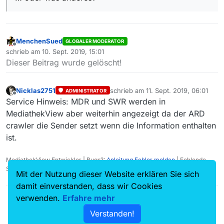
MenchenSued
GLOBALER MODERATOR
Offline
schrieb am
10. Sept. 2019, 15:01
zuletzt editiert von
Dieser Beitrag wurde gelöscht!
Nicklas2751
schrieb am
11. Sept. 2019, 06:01
ADMINISTRATOR
zuletzt editiert von
Offline
Service Hinweis: MDR und SWR werden in
MediathekView aber weiterhin angezeigt da der ARD
crawler die Sender setzt wenn die Information enthalten
ist.
MediathekView Entwickler | Bugs?:
Anleitung Fehler melden
| Fehlende
Sendungen?:
Fehlende Sendung melden
Mit der Nutzung dieser Website erklären Sie sich
damit einverstanden, dass wir Cookies
verwenden.
Erfahre mehr
Verstanden!