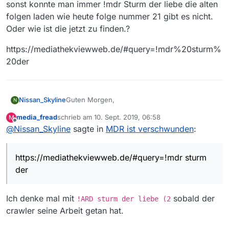
sonst konnte man immer !mdr Sturm der liebe die alten
folgen laden wie heute folge nummer 21 gibt es nicht.
Oder wie ist die jetzt zu finden.?
https://mediathekviewweb.de/#query=!mdr%20sturm%
20der
Guten Morgen,
Nissan_Skyline
N
media_fread
schrieb am
10. Sept. 2019, 06:58
M
sonst konnte man immer !mdr Sturm der liebe
zuletzt editiert von
Offline
@
Nissan_Skyline
sagte in
MDR ist verschwunden
:
die alten folgen laden wie heute folge nummer
21 gibt es nicht. Oder wie ist die jetzt zu
https://mediathekviewweb.de/#query=!mdr%2
finden.?
0sturm%20der
https://mediathekviewweb.de/#query=!mdr sturm
der
Ich denke mal mit
sobald der
!ARD sturm der liebe (2
crawler seine Arbeit getan hat.