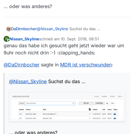
… oder was anderes?
@
Nissan_Skyline
Suchst du das …
DaDirnbocher
Nissan_Skyline
schrieb am
10. Sept. 2019, 08:51
N
zuletzt editiert von
Offline
genau das habe ich gesucht geht jetzt wieder war um
9uhr noch nicht drin :-) :clapping_hands:
@
DaDirnbocher
sagte in
MDR ist verschwunden
:
… oder was anderes?
@
Nissan_Skyline
Suchst du das …
… oder was anderes?