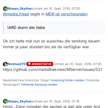
Nissan_Skyline
schrieb am
10. Sept. 2019, 07:00
N
zuletzt editiert von
Offline
@
media_fread
sagte in
MDR ist verschwunden
:
!ARD sturm der liebe
Ok ich halte mal nun so ausschau die sendung dauert
immer ja paar stunden bis sie da verfügbar war.
Nicklas2751
schrieb am
10. Sept. 2019, 07:05
ADMINISTRATOR
zuletzt editiert von
Offline
https://github.com/mediathekview/MServer/issues/521
MediathekView Entwickler | Bugs?:
Anleitung Fehler melden
| Fehlende
Sendungen?:
Fehlende Sendung melden
Nissan_Skyline
schrieb am
10. Sept. 2019, 07:18
N
zuletzt editiert von
Offline
Hmm…Dann müssten die sachen ja dan alle unter Ard