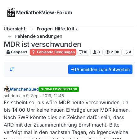
Skip to content
MediathekView-Forum
Übersicht
Fragen, Hilfe, Kritik
Fehlende Sendungen
MDR ist verschwunden
Gesperrt
Fehlende Sendungen
18
8
2.0k
4
Anmelden zum Antworten
MenchenSued
GLOBALER MODERATOR
Offline
schrieb am
9. Sept. 2019, 12:46
zuletzt editiert von
Es scheint so, als wäre MDR heute verschwunden, da
bis 14:00 Uhr keine neuen Einträge unter MDR kamen.
Nach SWR könnte dies ein Zeichen dafür sein, dass
ARD mit der Zusammenführung Ernst macht. Bitte
verfolgt mal in den nächsten Tagen, ob irgendwelche