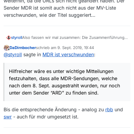
weiterhin, da die URLs sich nicht geändert haben. Der
Sender MDR ist somit auch nicht aus der MV-Liste
verschwunden, wie der Titel suggeriert…
Also fassen wir mal zusammen: Die Zusammenführung
styroll
ist schon längst passiert, nun gibt es einfach keine
DaDirnbocher
schrieb am
9. Sept. 2019, 19:44
eigene (parallele) MDR-Mediathek mehr, was sogar den
Hilfreicher wäre es unter wichtige Mitteilungen
zuletzt editiert von
Offline
@
styroll
sagte in
MDR ist verschwunden
:
Vorteil hat, dass Doppeleinträge entfallen. Somit bringt
festzuhalten, dass alle MDR-Sendungen, welche nach
es auch überhaupt nichts – wie von
@
MenchenSued
dem 8. Sept. ausgestrahlt wurden, nur noch unter dem
Bei älteren Einträgen in der MV-Filmliste (unter Sender
vorgeschlagen –, in den nächsten Tagen das
Sender “ARD” zu finden sind.
“MDR”) wird man nach Klicken auf “Link zur Website”
Hilfreicher wäre es unter wichtige Mitteilungen
Augenmerk auf allenfalls fehlende MDR-Sendungen in
automatisch auf die neue Site umgeleitet. Das Abspielen
der ARD-Mediathek zu richten: Es gibt ja keine weitere
und Speichern von älteren Beiträgen funktioniert
festzuhalten, dass alle MDR-Sendungen, welche
Mediathek mehr, welche MDR-Sendungen umfasst…
weiterhin, da die URLs sich nicht geändert haben. Der
nach dem 8. Sept. ausgestrahlt wurden, nur noch
Sender MDR ist somit auch nicht aus der MV-Liste
unter dem Sender “ARD” zu finden sind.
verschwunden, wie der Titel suggeriert…
Bis die entsprechende Änderung - analog zu
rbb
und
swr
- auch für mdr umgesetzt ist.