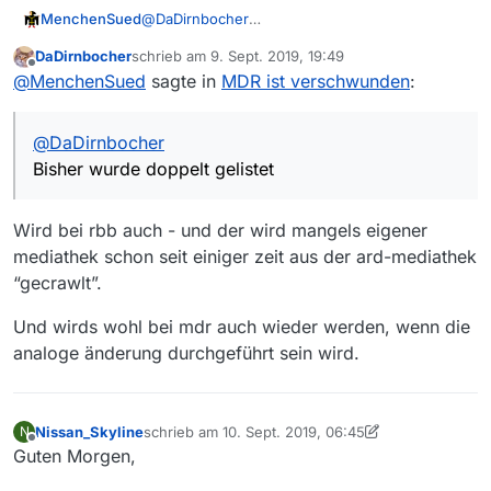
@
DaDirnbocher
MenchenSued
Bisher wurde doppelt gelistet und die
DaDirnbocher
schrieb am
9. Sept. 2019, 19:49
Sendungen, die gestern in der Liste waren,
zuletzt editiert von
Offline
@
MenchenSued
sagte in
MDR ist verschwunden
:
liefern heute dies:
@
DaDirnbocher
Bisher wurde doppelt gelistet
Wird bei rbb auch - und der wird mangels eigener
mediathek schon seit einiger zeit aus der ard-mediathek
“gecrawlt”.
Und wirds wohl bei mdr auch wieder werden, wenn die
analoge änderung durchgeführt sein wird.
Nissan_Skyline
schrieb am
10. Sept. 2019, 06:45
N
zuletzt editiert von Nissan_Skyline
9. Okt. 2019, 08
Offline
Guten Morgen,