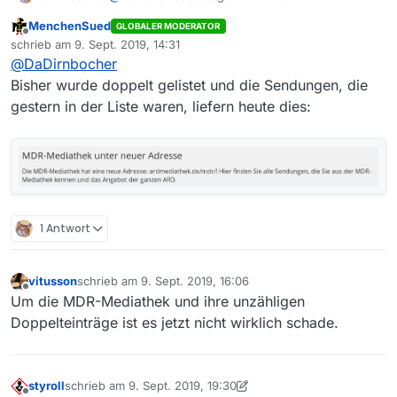
verschwunden
:
MenchenSued
GLOBALER MODERATOR
Offline
Nach SWR könnte dies ein Zeichen dafür
schrieb am
9. Sept. 2019, 14:31
zuletzt editiert von
sein, dass ARD mit der Zusammenführung
@
DaDirnbocher
Ist die Zusammenführung nicht schon längst
Ernst macht
Bisher wurde doppelt gelistet und die Sendungen, die
passiert?
gestern in der Liste waren, liefern heute dies:
Wenn ich mich nicht irre, werden so
manche der
Dritten
in der MV-Liste schon aus der ARD-
Mediathek “befüllt”.
1 Antwort
vitusson
schrieb am
9. Sept. 2019, 16:06
zuletzt editiert von
Offline
Um die MDR-Mediathek und ihre unzähligen
Doppelteinträge ist es jetzt nicht wirklich schade.
styroll
schrieb am
9. Sept. 2019, 19:30
zuletzt editiert von styroll
9. Sept. 2019, 21:52