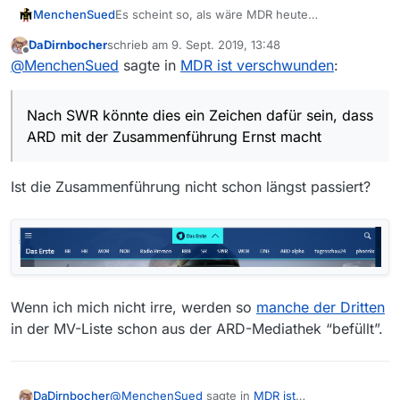
MenchenSued
Es scheint so, als wäre MDR heute
verschwunden, da bis 14:00 Uhr keine neuen
DaDirnbocher
schrieb am
9. Sept. 2019, 13:48
Einträge unter MDR kamen. Nach SWR könnte
zuletzt editiert von
Offline
@
MenchenSued
sagte in
MDR ist verschwunden
:
dies ein Zeichen dafür sein, dass ARD mit der
Zusammenführung Ernst macht. Bitte verfolgt
mal in den nächsten Tagen, ob irgendwelche
Nach SWR könnte dies ein Zeichen dafür sein, dass
Sendungen fehlen, ich habe bisher alles unter
ARD wiederfinden können.
ARD mit der Zusammenführung Ernst macht
Ist die Zusammenführung nicht schon längst passiert?
Wenn ich mich nicht irre, werden so
manche der Dritten
in der MV-Liste schon aus der ARD-Mediathek “befüllt”.
@
MenchenSued
sagte in
MDR ist
DaDirnbocher