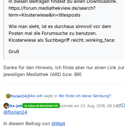
In diesen Beiträgen findest du einen Downloadlink.
https://forum.mediathekview.de/search?
term=Klosterwiese&in=titlesposts
Wie man sieht, ist es durchaus sinnvoll vor dem
Posten mal die Forumsuche zu benutzen.
Klosterwiese als Suchbegriff reicht.:winking_face:
Gruß
Danke für den Hinweis, ich finde aber nur einen Link zur
jeweiligen Mediathek (ARD bzw. BR)
@
iks-jott
sagte in
Wo finde ich diese Sendung?
:
florian24
F
iks-jott
schrieb am
23. Aug. 2018, 08:24
GLOBALER MODERATOR
zuletzt editiert von iks-jott
Offline
@
florian24
@
florian24
Danke für den Hinweis, ich finde aber nur einen Link
In diesen Beiträgen findest du einen
In diesem Beitrag von
@
Walt
zur jeweiligen Mediathek (ARD bzw. BR)
Downloadlink.