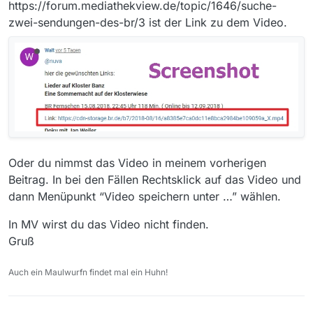
https://forum.mediathekview.de/topic/1646/suche-
https://forum.mediathekview.de/search?
zwei-sendungen-des-br/3 ist der Link zu dem Video.
term=Klosterwiese&in=titlesposts
Wie man sieht, ist es durchaus sinnvoll vor dem
Posten mal die Forumsuche zu benutzen.
Klosterwiese als Suchbegriff
reicht.:winking_face:
Gruß
Oder du nimmst das Video in meinem vorherigen
Beitrag. In bei den Fällen Rechtsklick auf das Video und
dann Menüpunkt “Video speichern unter …” wählen.
In MV wirst du das Video nicht finden.
Gruß
Auch ein Maulwurfn findet mal ein Huhn!