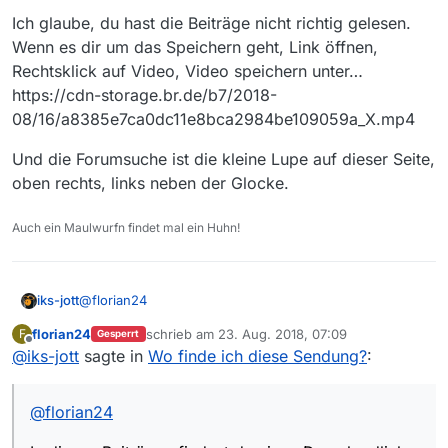
Ich glaube, du hast die Beiträge nicht richtig gelesen.
Wenn es dir um das Speichern geht, Link öffnen,
Rechtsklick auf Video, Video speichern unter…
https://cdn-storage.br.de/b7/2018-
08/16/a8385e7ca0dc11e8bca2984be109059a_X.mp4
Und die Forumsuche ist die kleine Lupe auf dieser Seite,
oben rechts, links neben der Glocke.
Auch ein Maulwurfn findet mal ein Huhn!
@
florian24
iks-jott
florian24
schrieb am
23. Aug. 2018, 07:09
F
Gesperrt
In diesen Beiträgen findest du einen Downloadlink.
zuletzt editiert von
Offline
@
iks-jott
sagte in
Wo finde ich diese Sendung?
:
https://forum.mediathekview.de/search?
term=Klosterwiese&in=titlesposts
Wie man sieht, ist es durchaus sinnvoll vor dem Posten
mal die Forumsuche zu benutzen. Klosterwiese als
@
florian24
Suchbegriff reicht.:winking_face:
Gruß