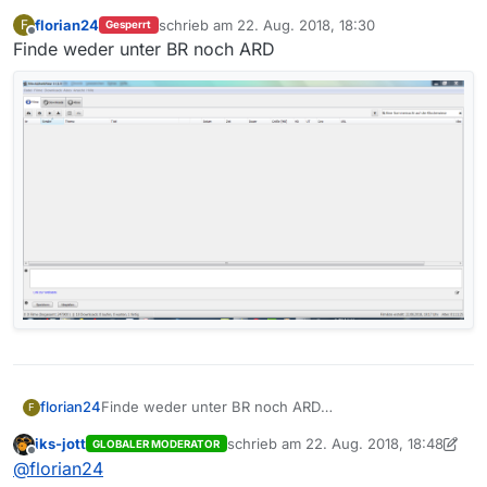
florian24
schrieb am
22. Aug. 2018, 18:30
F
Gesperrt
zuletzt editiert von
Offline
Finde weder unter BR noch ARD
florian24
Finde weder unter BR noch ARD
F
iks-jott
schrieb am
22. Aug. 2018, 18:48
GLOBALER MODERATOR
zuletzt editiert von iks-jott
Offline
@
florian24