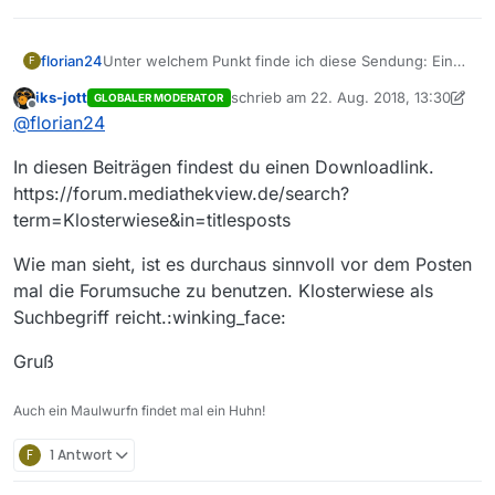
florian24
Unter welchem Punkt finde ich diese Sendung: Eine
F
Sommernacht auf der Klosterwiese
iks-jott
schrieb am
22. Aug. 2018, 13:30
GLOBALER MODERATOR
https://www.br.de/mediathek/video/lieder-auf-
zuletzt editiert von iks-jott
Offline
@
florian24
kloster-banz-15082018-eine-sommernacht-auf-der-
klosterwiese-av:5b3c9cc439f8270018b9123f
In diesen Beiträgen findest du einen Downloadlink.
https://forum.mediathekview.de/search?
term=Klosterwiese&in=titlesposts
Wie man sieht, ist es durchaus sinnvoll vor dem Posten
mal die Forumsuche zu benutzen. Klosterwiese als
Suchbegriff reicht.:winking_face:
Gruß
Auch ein Maulwurfn findet mal ein Huhn!
F
1 Antwort