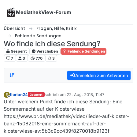
Skip to content
MediathekView-Forum
Übersicht
Fragen, Hilfe, Kritik
Fehlende Sendungen
Wo finde ich diese Sendung?
Gesperrt
Verschoben
Fehlende Sendungen
7
3
770
3
Anmelden zum Antworten
florian24
schrieb am
22. Aug. 2018, 11:47
F
Gesperrt
zuletzt editiert von
Offline
Unter welchem Punkt finde ich diese Sendung: Eine
Sommernacht auf der Klosterwiese
https://www.br.de/mediathek/video/lieder-auf-kloster-
banz-15082018-eine-sommernacht-auf-der-
klosterwiese-av:5b3c9cc439f8270018b9123f