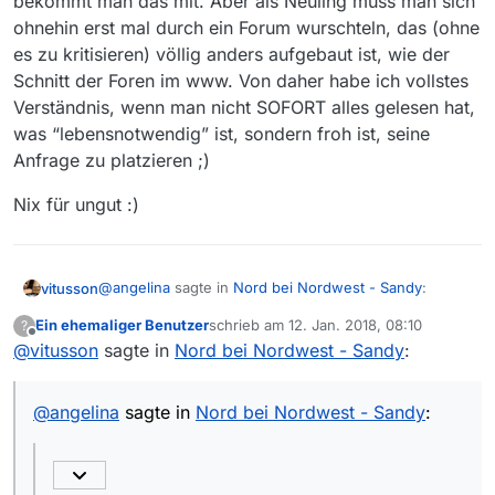
bekommt man das mit. Aber als Neuling muss man sich
ohnehin erst mal durch ein Forum wurschteln, das (ohne
es zu kritisieren) völlig anders aufgebaut ist, wie der
Schnitt der Foren im www. Von daher habe ich vollstes
Verständnis, wenn man nicht SOFORT alles gelesen hat,
was “lebensnotwendig” ist, sondern froh ist, seine
Anfrage zu platzieren ;)
Nix für ungut :)
@
angelina
sagte in
Nord bei Nordwest - Sandy
:
vitusson
Ein ehemaliger Benutzer
schrieb am
12. Jan. 2018, 08:10
?
zuletzt editiert von
Offline
@
vitusson
sagte in
In dem Fall liegt es eher daran, dass die Liste
Nord bei Nordwest - Sandy
:
seit 19.17 Uhr nicht mehr aktualisiert wird (wurde
Wenn es daran liegt ist die Anfrage noch unnötiger.
an anderer Stelle -
Bevor man eine fehlende Sendung meldet schaut
@
angelina
sagte in
Nord bei Nordwest - Sandy
:
https://forum.mediathekview.de/topic/1104/down
man erstmal auf die Zeit der aktuellen Filmliste. Ist
load-fortschrittsbalken-flackert - bereits
diese eine Stunde vor der eigentlichen Ausstrahlung,
angedeutet).
erübrigt sich die Nachfrage hier bis eien neuer Liste
vorliegt und es ist ein wenig Geduld gefragt.