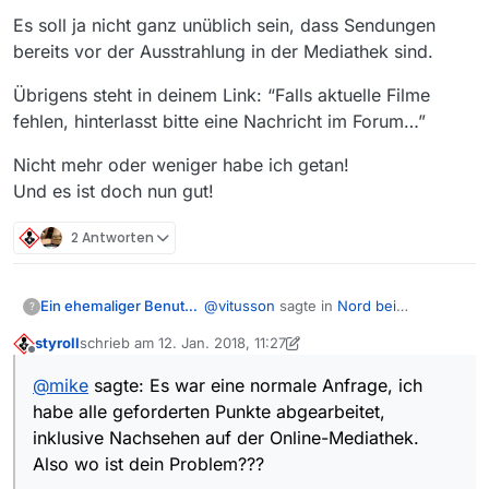
Es soll ja nicht ganz unüblich sein, dass Sendungen
bereits vor der Ausstrahlung in der Mediathek sind.
Übrigens steht in deinem Link: “Falls aktuelle Filme
fehlen, hinterlasst bitte eine Nachricht im Forum…”
Nicht mehr oder weniger habe ich getan!
Und es ist doch nun gut!
2 Antworten
@
vitusson
sagte in
Nord bei
Ein ehemaliger Benutzer
?
Nordwest - Sandy
:
styroll
schrieb am
12. Jan. 2018, 11:27
zuletzt editiert von styroll
1. Dez. 2018, 12:27
Offline
@
angelina
sagte in
Nord bei
@
mike
sagte: Es war eine normale Anfrage, ich
Nordwest - Sandy
:
Es war eine normale Anfrage, ich
habe alle geforderten Punkte abgearbeitet,
habe alle geforderten Punkte
inklusive Nachsehen auf der Online-Mediathek.
In dem Fall liegt es eher
abgearbeitet, inklusive Nachsehen auf
Es soll ja nicht ganz unüblich sein,
Also wo ist dein Problem???
daran, dass die Liste seit
der Online-Mediathek.
dass Sendungen bereits vor der
19.17 Uhr nicht mehr
Also wo ist dein Problem???
Ausstrahlung in der Mediathek sind.
Übrigens steht in deinem Link: “Falls