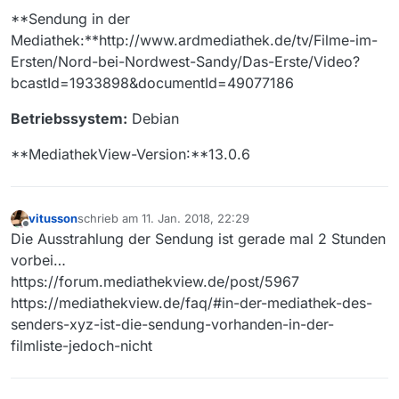
**Sendung in der
Mediathek:**http://www.ardmediathek.de/tv/Filme-im-
Ersten/Nord-bei-Nordwest-Sandy/Das-Erste/Video?
bcastId=1933898&documentId=49077186
Betriebssystem:
Debian
**MediathekView-Version:**13.0.6
vitusson
schrieb am
11. Jan. 2018, 22:29
zuletzt editiert von
Offline
Die Ausstrahlung der Sendung ist gerade mal 2 Stunden
vorbei…
https://forum.mediathekview.de/post/5967
https://mediathekview.de/faq/#in-der-mediathek-des-
senders-xyz-ist-die-sendung-vorhanden-in-der-
filmliste-jedoch-nicht