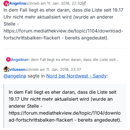
Angelina
schrieb am
11. Jan. 2018, 22:32
A
zuletzt editiert von Angelina
1. Nov. 2018, 23:33
Offline
In dem Fall liegt es eher daran, dass die Liste seit 19.17
Uhr nicht mehr aktualisiert wird (wurde an anderer
Stelle -
https://forum.mediathekview.de/topic/1104/download-
fortschrittsbalken-flackert - bereits angedeutet).
Angelina
In dem Fall liegt es eher daran, dass die Liste seit
A
19.17 Uhr nicht mehr aktualisiert wird (wurde an
vitusson
schrieb am
11. Jan. 2018, 23:37
anderer Stelle -
zuletzt editiert von
Offline
@
angelina
sagte in
Nord bei Nordwest - Sandy
:
https://forum.mediathekview.de/topic/1104/download-
fortschrittsbalken-flackert - bereits angedeutet).
In dem Fall liegt es eher daran, dass die Liste seit
19.17 Uhr nicht mehr aktualisiert wird (wurde an
anderer Stelle -
https://forum.mediathekview.de/topic/1104/downlo
ad-fortschrittsbalken-flackert - bereits angedeutet).