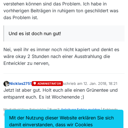
aktualisiert wird (wurde an
aktuelle Filme fehlen, hinterlasst bitte
verstehen können sind das Problem. Ich habe in
herunter, wenn es denn so
anderer Stelle -
eine Nachricht im Forum…”
Nicht mehr oder weniger habe ich
dringend ist.
vorhherigen Beiträgen in ruhigem ton geschildert was
https://forum.mediathekvie
getan!
w.de/topic/1104/download-
das Problem ist.
Und es ist doch nun gut!
fortschrittsbalken-flackert -
bereits angedeutet).
Und es ist doch nun gut!
Wenn es daran liegt ist die
Anfrage noch unnötiger. Bevor
Nei, weil ihr es immer noch nicht kapiert und denkt es
man eine fehlende Sendung
wäre okay 2 Stunden nach einer Ausstrahlung die
meldet schaut man erstmal auf
Entwickler zu nerven,
die Zeit der aktuellen Filmliste.
Ist diese eine Stunde vor der
eigentlichen Ausstrahlung,
erübrigt sich die Nachfrage hier
Nicklas2751
schrieb am
12. Jan. 2018, 18:21
ADMINISTRATOR
bis eien neuer Liste vorliegt und
zuletzt editiert von
Offline
Jetzt ist aber gut. Holt euch alle einen Grünentee und
es ist ein wenig Geduld gefragt.
entspannt euch. Es ist Wochenende ;)
Prinzipiell. Wenn die Filmliste
von 23:15 ist, ebenso. dann
wartet man mal bis zum
MediathekView Entwickler | Bugs?:
Anleitung Fehler melden
| Fehlende
nächsten Tag.
Sendungen?:
Fehlende Sendung melden
Mit der Nutzung dieser Website erklären Sie sich
Oder lädt die Sendung mit
alternativen Programmen
damit einverstanden, dass wir Cookies