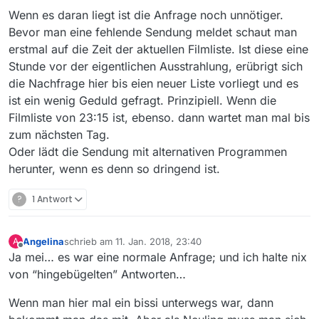
Wenn es daran liegt ist die Anfrage noch unnötiger.
Bevor man eine fehlende Sendung meldet schaut man
erstmal auf die Zeit der aktuellen Filmliste. Ist diese eine
Stunde vor der eigentlichen Ausstrahlung, erübrigt sich
die Nachfrage hier bis eien neuer Liste vorliegt und es
ist ein wenig Geduld gefragt. Prinzipiell. Wenn die
Filmliste von 23:15 ist, ebenso. dann wartet man mal bis
zum nächsten Tag.
Oder lädt die Sendung mit alternativen Programmen
herunter, wenn es denn so dringend ist.
?
1 Antwort
Angelina
schrieb am
11. Jan. 2018, 23:40
A
zuletzt editiert von
Offline
Ja mei… es war eine normale Anfrage; und ich halte nix
von “hingebügelten” Antworten…
Wenn man hier mal ein bissi unterwegs war, dann