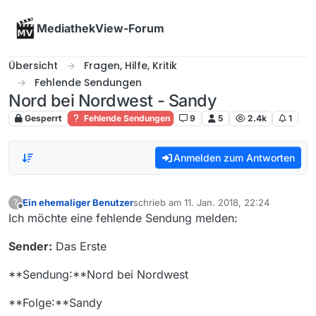
Skip to content
MediathekView-Forum
Übersicht
Fragen, Hilfe, Kritik
Fehlende Sendungen
Nord bei Nordwest - Sandy
Gesperrt
Fehlende Sendungen
9
5
2.4k
1
Anmelden zum Antworten
Ein ehemaliger Benutzer
schrieb am
11. Jan. 2018, 22:24
?
zuletzt editiert von
Offline
Ich möchte eine fehlende Sendung melden:
Sender:
Das Erste
**Sendung:**Nord bei Nordwest
**Folge:**Sandy