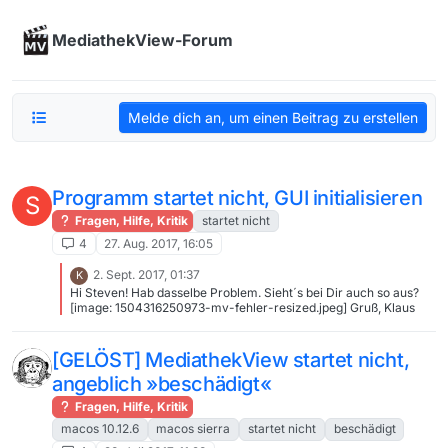
Skip to content
MediathekView-Forum
Melde dich an, um einen Beitrag zu erstellen
Programm startet nicht, GUI initialisieren
S
Fragen, Hilfe, Kritik
startet nicht
4
27. Aug. 2017, 16:05
2. Sept. 2017, 01:37
K
Hi Steven! Hab dasselbe Problem. Sieht´s bei Dir auch so aus?
[image: 1504316250973-mv-fehler-resized.jpeg] Gruß, Klaus
[GELÖST] MediathekView startet nicht,
angeblich »beschädigt«
Fragen, Hilfe, Kritik
macos 10.12.6
macos sierra
startet nicht
beschädigt