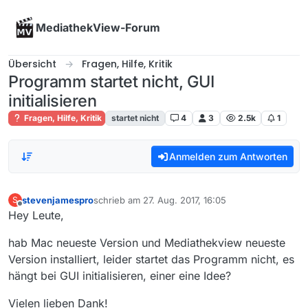
Skip to content
MediathekView-Forum
Übersicht
Fragen, Hilfe, Kritik
Programm startet nicht, GUI
initialisieren
Fragen, Hilfe, Kritik
startet nicht
4
3
2.5k
1
Anmelden zum Antworten
stevenjamespro
schrieb am
27. Aug. 2017, 16:05
S
zuletzt editiert von
Offline
Hey Leute,
hab Mac neueste Version und Mediathekview neueste
Version installiert, leider startet das Programm nicht, es
hängt bei GUI initialisieren, einer eine Idee?
Vielen lieben Dank!