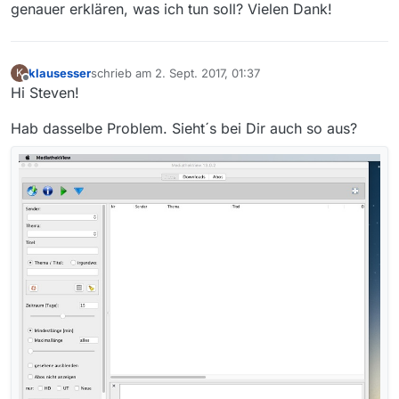
genauer erklären, was ich tun soll? Vielen Dank!
klausesser
schrieb am
2. Sept. 2017, 01:37
K
zuletzt editiert von
Offline
Hi Steven!
Hab dasselbe Problem. Sieht´s bei Dir auch so aus?