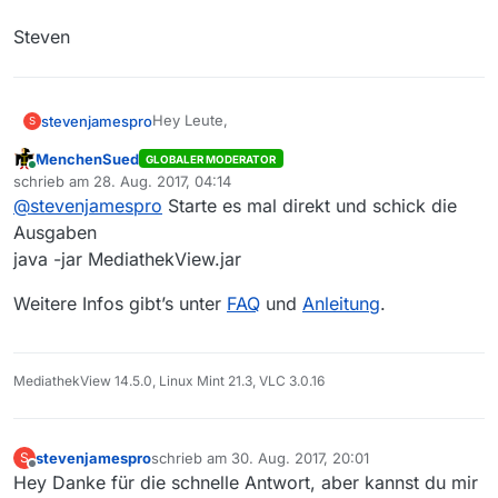
Steven
Hey Leute,
stevenjamespro
S
MenchenSued
GLOBALER MODERATOR
hab Mac neueste Version und Mediathekview
Online
schrieb am
28. Aug. 2017, 04:14
neueste Version installiert, leider startet das
zuletzt editiert von
@
stevenjamespro
Starte es mal direkt und schick die
Programm nicht, es hängt bei GUI initialisieren,
Vielen lieben Dank!
einer eine Idee?
Ausgaben
Steven
java -jar MediathekView.jar
Weitere Infos gibt’s unter
FAQ
und
Anleitung
.
MediathekView 14.5.0, Linux Mint 21.3, VLC 3.0.16
stevenjamespro
schrieb am
30. Aug. 2017, 20:01
S
zuletzt editiert von
Offline
Hey Danke für die schnelle Antwort, aber kannst du mir