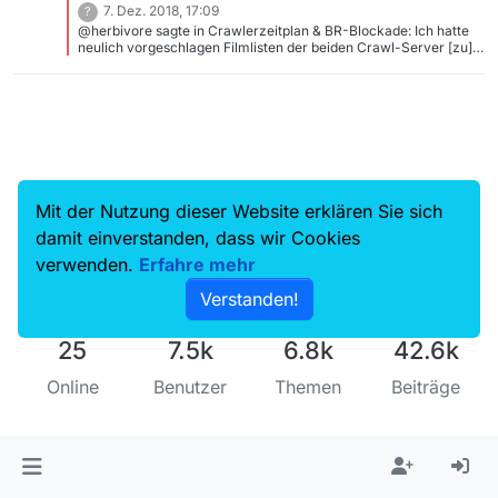
0500_4x3.m4v/playlist.m3u8 … mit der man dann das Video
7. Dez. 2018, 17:09
?
(auch) mit FFmpeg, also ohne “obskure” Addons runterladen
@herbivore sagte in Crawlerzeitplan & BR-Blockade: Ich hatte
kann.
neulich vorgeschlagen Filmlisten der beiden Crawl-Server [zu]
mergen, was sogar noch mehr brächte, als nur ein Tausch der
Server. Das wurde von den Entwicklern zwar noch :-) nicht
aufgegriffen, aber TheSasch hat dort etwas über Hintergründe
der Blockade geschrieben. herbivore früher war es auch schon
so, dass die Filmlisten der Crawler vor dem Upload gemergt
wurden, so gab es nicht das Problem, dass man je nach Ladezeit
der Filmliste immer wieder die gleichen Filme als “neu” bekam.
Vielleicht ist das ja wieder mal möglich
Mit der Nutzung dieser Website erklären Sie sich
damit einverstanden, dass wir Cookies
verwenden.
Erfahre mehr
Verstanden!
25
7.5k
6.8k
42.6k
Online
Benutzer
Themen
Beiträge