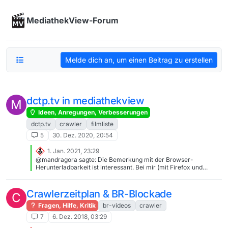
Skip to content
MediathekView-Forum
Melde dich an, um einen Beitrag zu erstellen
dctp.tv in mediathekview
M
Ideen, Anregungen, Verbesserungen
dctp.tv
crawler
filmliste
5
30. Dez. 2020, 20:54
1. Jan. 2021, 23:29
@mandragora sagte: Die Bemerkung mit der Browser-
Herunterladbarkeit ist interessant. Bei mir (mit Firefox und
Chromium) geht das ohne obskure Extension nicht. Da hast du
allerdings recht. Ich sah nur den Kontextmenü-Eintrag (Safari –
ja, in anderen Browsern hast du keinen solche Eintrag), über
Crawlerzeitplan & BR-Blockade
C
welchen allerdings nur (oder immerhin) ein Playlist-File
runtergeladen werden kann. Damit komme ich allerdings sehr
Fragen, Hilfe, Kritik
br-videos
crawler
schnell auf diese Playlist-URL… https://cdn-
7
6. Dez. 2018, 03:29
segments.dctp.tv/d16e44684b824b72b3a9d993e54dbccc_dctp_