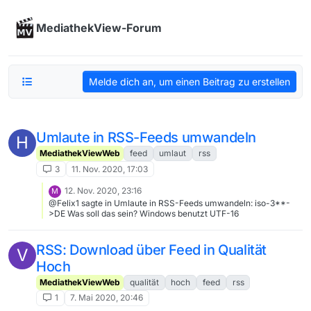
Skip to content
MediathekView-Forum
Melde dich an, um einen Beitrag zu erstellen
Umlaute in RSS-Feeds umwandeln
H
MediathekViewWeb
feed
umlaut
rss
3
11. Nov. 2020, 17:03
12. Nov. 2020, 23:16
M
@Felix1 sagte in Umlaute in RSS-Feeds umwandeln: iso-3**-
>DE Was soll das sein? Windows benutzt UTF-16
RSS: Download über Feed in Qualität
V
Hoch
MediathekViewWeb
qualität
hoch
feed
rss
1
7. Mai 2020, 20:46