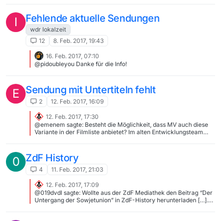
allerdings den Sprint der Herren. Und die andere Sendung “ZDF
Wintersport kompakt vom 12. Februar” habe ich ebenfalls
Fehlende aktuelle Sendungen
I
gefunden, ist aber nur eine 2 1/2 minütige Zusammenfassung des
Tages und nicht das Rennen. Ich habe das eben noch mal extra
wdr lokalzeit
überprüft, aber jetzt habe ich zusätzlich zu den bisherigen
12
8. Feb. 2017, 19:43
Funden auch noch das Verfolgungsrennen gefunden. Entweder
ist es neu drin (bei dir in der Liste ist es auch nicht vorhanden)
16. Feb. 2017, 07:10
oder ich habe es bisher immer übersehen. Trotzdem danke!
@pidoubleyou Danke für die Info!
@iks-jott: Danke!!! Hab ich auch gerade gesehen! Aber vielen
Dank!
Sendung mit Untertiteln fehlt
E
2
12. Feb. 2017, 16:09
12. Feb. 2017, 17:30
@emenem sagte: Besteht die Möglichkeit, dass MV auch diese
Variante in der Filmliste anbietet? Im alten Entwicklungsteam
waren wir der Ansicht, dass für solche Fälle eben alternative
Mittel wie VDH zur Anwendung kommen sollten, insbesondere
da das ARTE-System zur Kennzeichnung der verschiedenen
ZdF History
0
Sprachen und Untertitel – zumindest zum damaligen Zeitpunkt –
immer wieder nicht konsistent war. Zudem dürften nur wenige
4
11. Feb. 2017, 21:03
User diese Option wirklich verwenden. All das heisst natürlich
nicht, dass eine erneute Prüfung nicht stattfinden kann oder soll.
12. Feb. 2017, 17:09
Aus dem alten Forum: ARTE: Originalton-Versionen abgreifen?
@019dvdl sagte: Wollte aus der ZdF Mediathek den Beitrag “Der
ARTE-Sendungen: Nur französische Untertitel
Untergang der Sowjetunion” in ZdF-History herunterladen […].
Konnte diesen Beitrag aber über MediathekView nicht finden.
Die Sendung ist in der Filmliste. Vermutlich hast du den Zeitraum