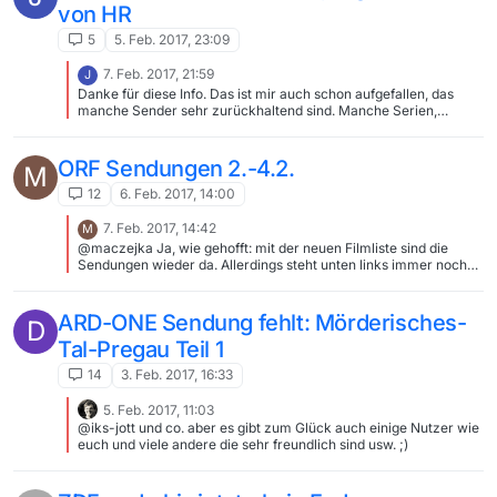
von HR
5
5. Feb. 2017, 23:09
7. Feb. 2017, 21:59
J
Danke für diese Info. Das ist mir auch schon aufgefallen, das
manche Sender sehr zurückhaltend sind. Manche Serien,
welche über Weihnachten gesendet wurden, z.B. von ZDF Neo
hat man leider auch nicht gefunden. Eigentlich schade.
ORF Sendungen 2.-4.2.
M
12
6. Feb. 2017, 14:00
7. Feb. 2017, 14:42
M
@maczejka Ja, wie gehofft: mit der neuen Filmliste sind die
Sendungen wieder da. Allerdings steht unten links immer noch
165.971 Filme. Ich denke, da ist irgendwo in dem Filmlisten-
Update-Mechanismus der Wurm drin.
ARD-ONE Sendung fehlt: Mörderisches-
D
Tal-Pregau Teil 1
14
3. Feb. 2017, 16:33
5. Feb. 2017, 11:03
@iks-jott und co. aber es gibt zum Glück auch einige Nutzer wie
euch und viele andere die sehr freundlich sind usw. ;)