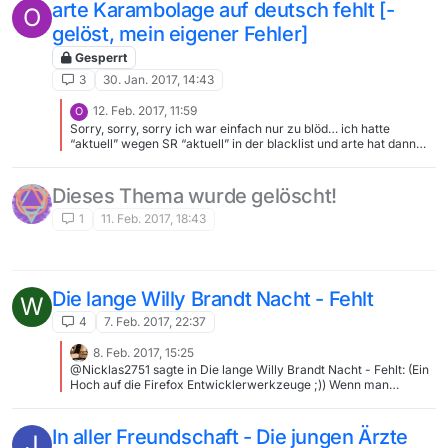
nicht auf “alles” gestellt, nur dann werden auch ältere
arte Karambolage auf deutsch fehlt [-
O
Sendungen angezeigt.
gelöst, mein eigener Fehler]
Gesperrt
3
30. Jan. 2017, 14:43
12. Feb. 2017, 11:59
O
Sorry, sorry, sorry ich war einfach nur zu blöd… ich hatte
“aktuell” wegen SR “aktuell” in der blacklist und arte hat dann
irgendwann “Karambolage” in den Themenbereich “Aktuelles &
Gesellschaft” gepackt (war vorher wohl mal unter anderen
Themenbereichen (offensichtlich “Magazin” wie man oben sieht)
Dieses Thema wurde gelöscht!
eingeordnet); auf alle Fälle hat die blacklist “aktuell” somit auch
artes “Aktuelles & Gesellschaft” ausgeblendet… sorry für den
1
11. Feb. 2017, 18:43
Fehlalarm und danke für die Rückmeldung
Die lange Willy Brandt Nacht - Fehlt
W
4
7. Feb. 2017, 22:37
8. Feb. 2017, 15:25
@Nicklas2751 sagte in Die lange Willy Brandt Nacht - Fehlt: (Ein
Hoch auf die Firefox Entwicklerwerkzeuge ;)) Wenn man
Videodownloadhelper installiert hat kommt man mit ->Copy URL
to Clipboard IMHO schneller ans Ziel als erst die Developer Tools
zu starten. Aber jeder wie er mag. ;-)
In aller Freundschaft - Die jungen Ärzte
J