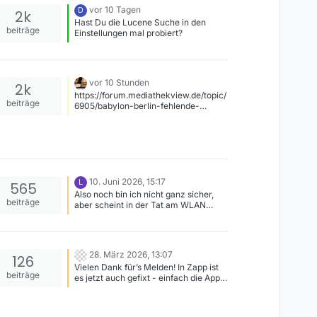
vor 10 Tagen
D
2k
Hast Du die Lucene Suche in den
beiträge
Einstellungen mal probiert?
vor 10 Stunden
2k
https://forum.mediathekview.de/topic/
beiträge
6905/babylon-berlin-fehlende-
folgen/6
10. Juni 2026, 15:17
L
565
Also noch bin ich nicht ganz sicher,
beiträge
aber scheint in der Tat am WLAN
gelegen zu haben. Da kam ich erst
nicht darauf (und auch jetzt ist es mir
noch 100% klar), weil die Verbindung
eigentlich sehr gut ist zum Router (ein
28. März 2026, 13:07
126
paar Meter). Aber trotzdem scheint
Vielen Dank für’s Melden! In Zapp ist
sich mein alter Acer an dem 5 GHz zu
beiträge
es jetzt auch gefixt - einfach die App
verschlucken, denn mit 2,4 GHz und n
schließen und neu öffnen.
geht es nun ohne Fehler. Wie gesagt,
muss man natürlich abwarten, ob es
so bleibt. Außerdem hatte ich noch ein