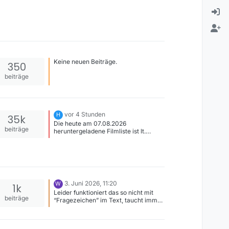
Keine neuen Beiträge.
350
beiträge
vor 4 Stunden
H
35k
Die heute am 07.08.2026
beiträge
heruntergeladene Filmliste ist lt.
Anzeige erstellt am 20.07.2026 23:34.
Die jüngsten Inhalte z.B. Nachrichten
sind tatsächlich von diesem Datum.
Wie kann ich die aktuelle Fassung
erhalten ? Wo liegt der Fehler ? Bei mir
läuft die Version 14.3.1 auf Win10 mit
3. Juni 2026, 11:20
W
neuestem Update. Schon mal Danke
1k
für Antworten.
Leider funktioniert das so nicht mit
beiträge
“Fragezeichen” im Text, taucht immer
noch nicht in der Suche auf. Gibt es
einen Trick dies zu provozieren?