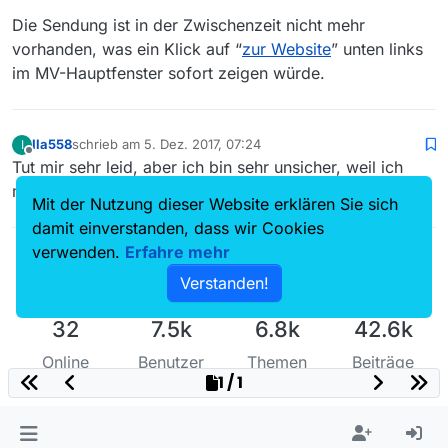
Die Sendung ist in der Zwischenzeit nicht mehr
vorhanden, was ein Klick auf “
zur Website
” unten links
im MV-Hauptfenster sofort zeigen würde.
Ila558
schrieb am
5. Dez. 2017, 07:24
I
zuletzt editiert von
Offline
Tut mir sehr leid, aber ich bin sehr unsicher, weil ich
mich nicht wirklich gut auskenne :-(
Mit der Nutzung dieser Website erklären Sie sich
damit einverstanden, dass wir Cookies
verwenden.
Erfahre mehr
Verstanden!
32
7.5k
6.8k
42.6k
Online
Benutzer
Themen
Beiträge
1 / 1