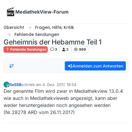
Skip to content
MediathekView-Forum
Übersicht
Fragen, Hilfe, Kritik
Fehlende Sendungen
Geheimnis der Hebamme Teil 1
Fehlende Sendungen
3
2
969
Anmelden zum Antworten
Ila558
schrieb am
4. Dez. 2017, 19:54
I
zuletzt editiert von
Offline
Der genannte Film wird zwar in Mediathekview 13.0.4
wie auch in Mediathekvieweb angezeigt, kann aber
weder heruntergeladen noch angesehen werden
(Nr.28278 ARD vom 26.11.2017)