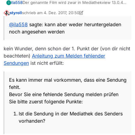
Ila558
Der genannte Film wird zwar in Mediathekview 13.0.4
I
wie auch in Mediathekvieweb angezeigt, kann aber
styroll
schrieb am
4. Dez. 2017, 20:50
weder heruntergeladen noch angesehen werden
zuletzt editiert von styroll
12. Apr. 2017, 21:51
Offline
(Nr.28278 ARD vom 26.11.2017)
@
ila558
sagte: kann aber weder heruntergeladen
noch angesehen werden
kein Wunder, denn schon der 1. Punkt der (von dir nicht
beachteten)
Anleitung zum Melden fehlender
Sendungen
ist nicht erfüllt:
Es kann immer mal vorkommen, dass eine Sendung
fehlt.
Bevor Sie eine fehlende Sendung melden prüfen
Sie bitte zuerst folgende Punkte:
Ist die Sendung in der Mediathek des Senders
vorhanden?