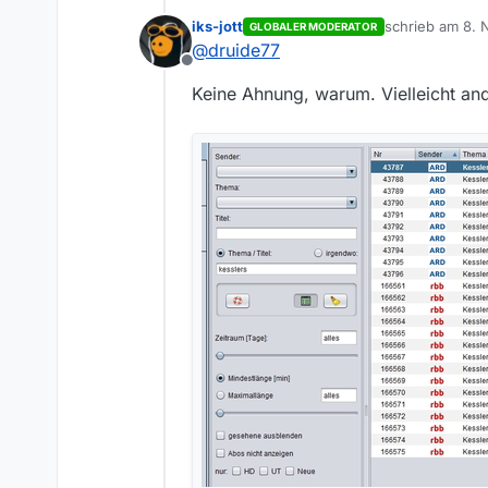
iks-jott
schrieb am
8. 
GLOBALER MODERATOR
@
iks-jott
zuletzt editiert
@
druide77
Das ist ja merkwürdig. Ich h
Offline
Kombinationen versucht - ni
Keine Ahnung, warum. Vielleicht and
Auch w
Bin ich zu blöd? Mache ich e
Warum findest du etwas und