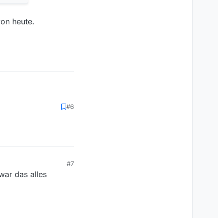
von heute.
#6
#7
war das alles