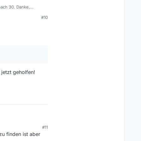
 nach 30. Danke,
#10
jetzt geholfen!
#11
u finden ist aber