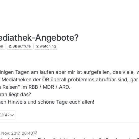
Mediathek-Angebote?
en
2.3k
aufrufe
2
watching
inigen Tagen am laufen aber mir ist aufgefallen, das viele, w
en Mediatheken der ÖR überall problemlos abrufbar sind, gar
rs Reisen” im RBB / MDR / ARD.
an liegt das?
hen Hinweis und schöne Tage euch allen!
 08:42
. Nov. 2017, 08:40
rt von Nicklas2751
11. Aug. 2017, 09:41