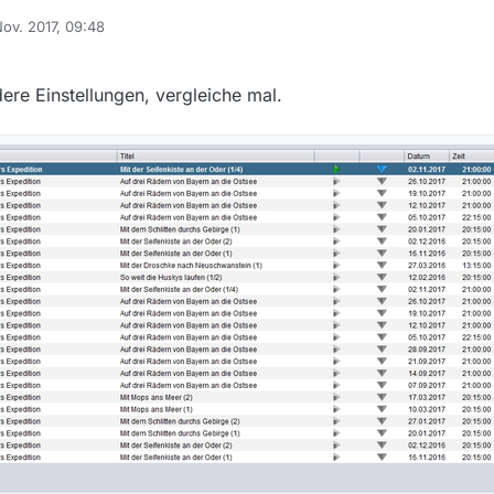
Nov. 2017, 09:48
 von
abe mich strikt an die FAQ der Version 13.0.3 gehalten und es mit allen 
cht einmal die bloße Eingabe von “Kessler” brachte irgend einen Treffer
ere Einstellungen, vergleiche mal.
ar nichts in der alphabetisch geordneten Listung aller Sendungen bei nur einem Sender (
twas falsch? (rhetorisch)
 ich nicht?