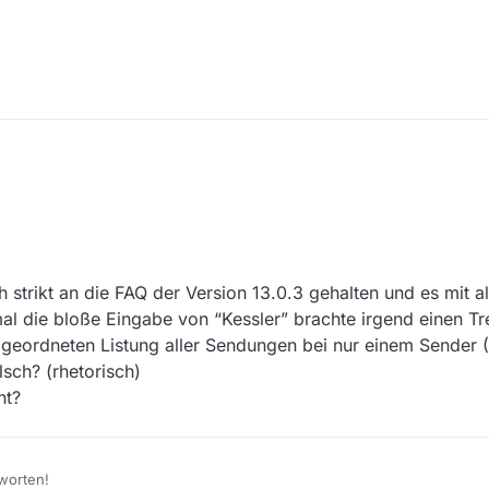
Sendung richtig benennen und auch richtig in MV eingeben.
dition” 25 Einträge in der ARD und RBB.
h strikt an die FAQ der Version 13.0.3 gehalten und es mit a
al die bloße Eingabe von “Kessler” brachte irgend einen Tre
 geordneten Listung aller Sendungen bei nur einem Sender (
lsch? (rhetorisch)
ht?
worten!