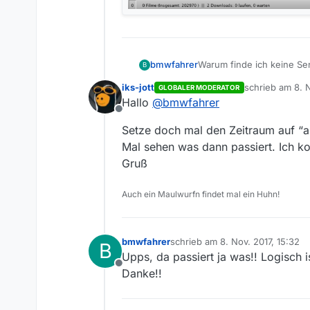
Warum finde ich keine Sen
bmwfahrer
B
besser!! Thomas
iks-jott
schrieb am
8. 
GLOBALER MODERATOR
zuletzt editiert
Hallo
@
bmwfahrer
Offline
Setze doch mal den Zeitraum auf “al
Mal sehen was dann passiert. Ich 
Gruß
Auch ein Maulwurfn findet mal ein Huhn!
bmwfahrer
schrieb am
8. Nov. 2017, 15:32
B
zuletzt editiert von
Upps, da passiert ja was!! Logisch 
Offline
Danke!!