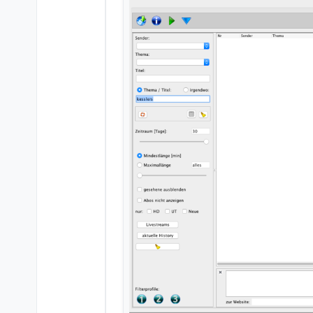
Da ich keinen Sender eingestell
Gruß