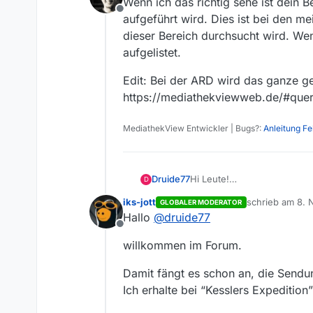
Wenn ich das richtig sehe ist dein 
Offline
aufgeführt wird. Dies ist bei den m
dieser Bereich durchsucht wird. Wenn
aufgelistet.
Edit: Bei der ARD wird das ganze gel
https://mediathekviewweb.de/#que
MediathekView Entwickler | Bugs?:
Anleitung F
Druide77
Hi Leute!
D
Bin neu hier und habe MV ers
iks-jott
schrieb am
8. 
GLOBALER MODERATOR
aktuelle) Beiträge, die bei
zuletzt editiert
Hallo
@
druide77
Beispielsweise “Kesslers R
Offline
Hat das technische Gründe 
willkommen im Forum.
Vielen Dank für jeden zwec
Damit fängt es schon an, die Sendu
Ich erhalte bei “Kesslers Expeditio