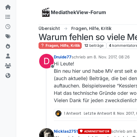
Skip to content
MediathekView-Forum
Übersicht
Fragen, Hilfe, Kritik
Warum fehlen so viele 
Fragen, Hilfe, Kritik
12
beiträge
4
kommentator
Druide77
schrieb am
8. Nov. 2017, 08:26
D
zuletzt editiert von
Hi Leute!
Offline
Bin neu hier und habe MV erst seit e
(auch aktuelle) Beiträge, die bei d
auftauchen. Beispielsweise “Kessle
Hat das technische Gründe oder wor
Vielen Dank für jeden zweckdienlic
1 Antwort
Letzte Antwort
8. Nov. 2017,
Nicklas2751
schrieb am
8
ADMINISTRATOR
zuletzt editie