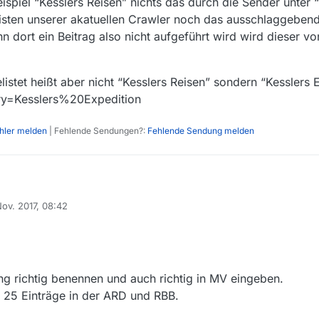
Beispiel “Kesslers Reisen” nichts das durch die Sender unter
eisten unserer akatuellen Crawler noch das ausschlaggebend
 dort ein Beitrag also nicht aufgeführt wird wird dieser vo
istet heißt aber nicht “Kesslers Reisen” sondern “Kesslers 
ry=Kesslers%20Expedition
ehler melden
| Fehlende Sendungen?:
Fehlende Sendung melden
t seit einigen Tagen am laufen aber mir ist aufgefallen, das viele, wirkl
Nov. 2017, 08:42
 den Mediatheken der ÖR überall problemlos abrufbar sind, gar nicht im 
 von
eisen” im RBB / MDR / ARD.
oder woran liegt das?
kdienlichen Hinweis und schöne Tage euch allen!
ng richtig benennen und auch richtig in MV eingeben.
n” 25 Einträge in der ARD und RBB.