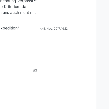
 “Sendung Verpasst?”
e Kriterium da
n uns auch nicht mit
Expedition”
8. Nov. 2017, 16:12
ich sehr viele (auch
#3
MV auftauchen.