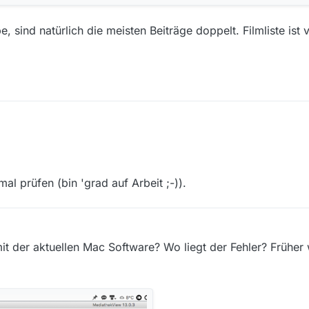
, sind natürlich die meisten Beiträge doppelt. Filmliste ist 
ht andere Einstellungen, vergleiche mal.
l prüfen (bin 'grad auf Arbeit ;-)).
 der aktuellen Mac Software? Wo liegt der Fehler? Früher 