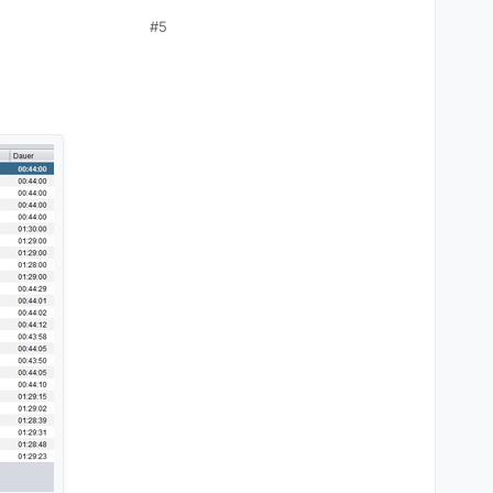
#5
möglichen
.
RBB) zu finden.