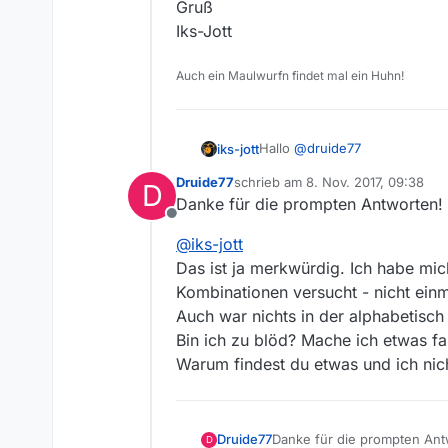
Gruß
Iks-Jott
Auch ein Maulwurfn findet mal ein Huhn!
Hallo
@
druide77
iks-jott
Druide77
schrieb am
8. Nov. 2017, 09:38
D
willkommen im Forum.
zuletzt editiert von
Danke für die prompten Antworten!
Offline
Damit fängt es schon an, die 
@
iks-jott
Ich erhalte bei “Kesslers Expe
Gruß
Das ist ja merkwürdig. Ich habe mic
Iks-Jott
Kombinationen versucht - nicht einm
Auch war nichts in der alphabetisch
Bin ich zu blöd? Mache ich etwas fa
Warum findest du etwas und ich nic
Danke für die prompten Ant
Druide77
D