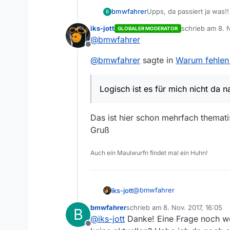
bmwfahrer
Upps, da passiert ja was!
B
Danke!!
iks-jott
schrieb am
8. 
GLOBALER MODERATOR
zuletzt editiert
@
bmwfahrer
Offline
@
bmwfahrer
sagte in
Warum fehlen
Logisch ist es für mich nicht da 
Das ist hier schon mehrfach themati
Gruß
Auch ein Maulwurfn findet mal ein Huhn!
@
bmwfahrer
iks-jott
bmwfahrer
schrieb am
8. Nov. 2017, 16:05
B
@
bmwfahrer
sagte in
Warum f
zuletzt editiert von
@
iks-jott
Danke! Eine Frage noch wor
Offline