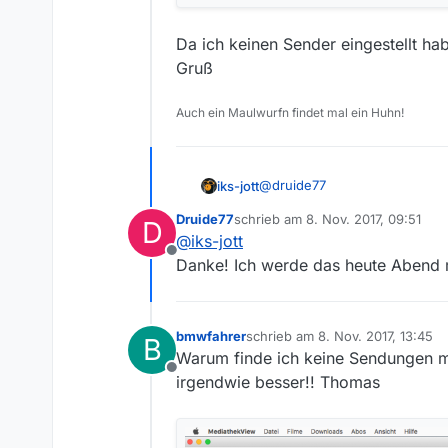
Da ich keinen Sender eingestellt habe
Gruß
Auch ein Maulwurfn findet mal ein Huhn!
@
druide77
iks-jott
Druide77
schrieb am
8. Nov. 2017, 09:51
D
Keine Ahnung, warum. Vielleic
zuletzt editiert von
@
iks-jott
Offline
Danke! Ich werde das heute Abend ma
bmwfahrer
schrieb am
8. Nov. 2017, 13:45
B
zuletzt editiert von
Warum finde ich keine Sendungen mit
Offline
irgendwie besser!! Thomas