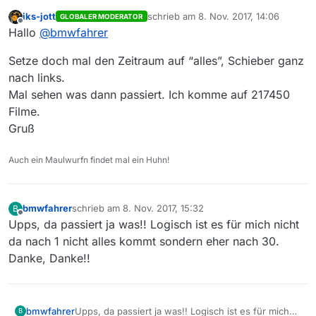
aktuellen Mac Software? Wo liegt der Fehler?
iks-jott
schrieb am
8. Nov. 2017, 14:06
GLOBALER MODERATOR
Früher war das alles irgendwie besser!! Thomas
zuletzt editiert von
Offline
Hallo
@
bmwfahrer
Setze doch mal den Zeitraum auf “alles”, Schieber ganz
nach links.
Mal sehen was dann passiert. Ich komme auf 217450
Filme.
Gruß
Auch ein Maulwurfn findet mal ein Huhn!
bmwfahrer
schrieb am
8. Nov. 2017, 15:32
B
zuletzt editiert von
Offline
Upps, da passiert ja was!! Logisch ist es für mich nicht
da nach 1 nicht alles kommt sondern eher nach 30.
Danke, Danke!!
bmwfahrer
Upps, da passiert ja was!! Logisch ist es für mich
B