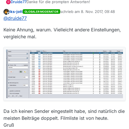
Danke für die prompten Antworten!
Druide77
D
iks-jott
schrieb am
8. Nov. 2017, 09:48
GLOBALER MODERATOR
@
iks-jott
zuletzt editiert von
Offline
@
druide77
Das ist ja merkwürdig. Ich habe mich strikt an die FAQ
der Version 13.0.3 gehalten und es mit allen
Keine Ahnung, warum. Vielleicht andere Einstellungen,
möglichen Kombinationen versucht - nicht einmal die
bloße Eingabe von “Kessler” brachte irgend einen
vergleiche mal.
Treffer.
Auch war nichts in der alphabetisch geordneten
Listung aller Sendungen bei nur einem Sender (RBB)
zu finden.
Bin ich zu blöd? Mache ich etwas falsch? (rhetorisch)
Warum findest du etwas und ich nicht?
Da ich keinen Sender eingestellt habe, sind natürlich die
meisten Beiträge doppelt. Filmliste ist von heute.
Gruß