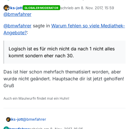
nicht da nach 1 nicht alles kommt sondern eher
iks-jott
schrieb am
8. Nov. 2017, 15:59
GLOBALER MODERATOR
nach 30. Danke, Danke!!
zuletzt editiert von
Offline
@
bmwfahrer
@
bmwfahrer
sagte in
Warum fehlen so viele Mediathek-
Angebote?
:
Logisch ist es für mich nicht da nach 1 nicht alles
kommt sondern eher nach 30.
Das ist hier schon mehrfach thematisiert worden, aber
wurde nicht geändert. Hauptsache dir ist jetzt geholfen!
Gruß
Auch ein Maulwurfn findet mal ein Huhn!
@
bmwfahrer
iks-jott