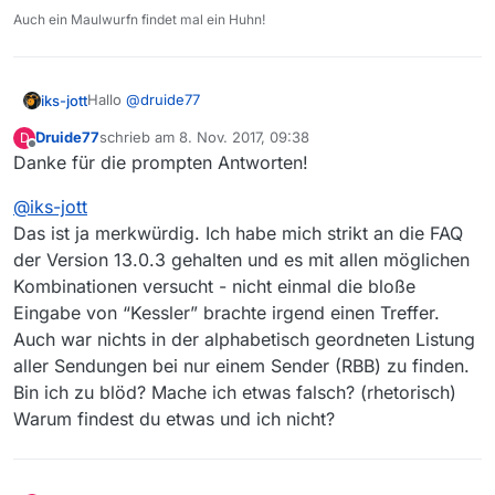
Auch ein Maulwurfn findet mal ein Huhn!
Hallo
@
druide77
iks-jott
Druide77
schrieb am
8. Nov. 2017, 09:38
D
willkommen im Forum.
zuletzt editiert von
Offline
Danke für die prompten Antworten!
Damit fängt es schon an, die Sendung richtig benennen
@
iks-jott
und auch richtig in MV eingeben.
Ich erhalte bei “Kesslers Expedition” 25 Einträge in der
Gruß
Das ist ja merkwürdig. Ich habe mich strikt an die FAQ
ARD und RBB.
Iks-Jott
der Version 13.0.3 gehalten und es mit allen möglichen
Kombinationen versucht - nicht einmal die bloße
Eingabe von “Kessler” brachte irgend einen Treffer.
Auch war nichts in der alphabetisch geordneten Listung
aller Sendungen bei nur einem Sender (RBB) zu finden.
Bin ich zu blöd? Mache ich etwas falsch? (rhetorisch)
Warum findest du etwas und ich nicht?