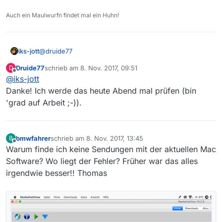
Auch ein Maulwurfn findet mal ein Huhn!
@
druide77
iks-jott
Druide77
schrieb am
8. Nov. 2017, 09:51
D
Keine Ahnung, warum. Vielleicht andere Einstellungen,
zuletzt editiert von
Offline
@
iks-jott
vergleiche mal.
Danke! Ich werde das heute Abend mal prüfen (bin
'grad auf Arbeit ;-)).
bmwfahrer
schrieb am
8. Nov. 2017, 13:45
B
zuletzt editiert von
Offline
Warum finde ich keine Sendungen mit der aktuellen Mac
Software? Wo liegt der Fehler? Früher war das alles
Da ich keinen Sender eingestellt habe, sind natürlich
irgendwie besser!! Thomas
die meisten Beiträge doppelt. Filmliste ist von heute.
Gruß