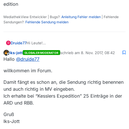
edition
MediathekView Entwickler | Bugs?:
Anleitung Fehler melden
| Fehlende
Sendungen?:
Fehlende Sendung melden
Druide77
Hi Leute!
D
Bin neu hier und habe MV erst seit einigen Tagen am
iks-jott
schrieb am
8. Nov. 2017, 08:42
GLOBALER MODERATOR
laufen aber mir ist aufgefallen, das viele, wirklich
zuletzt editiert von
Offline
Hallo
@
druide77
sehr viele (auch aktuelle) Beiträge, die bei den
Mediatheken der ÖR überall problemlos abrufbar
willkommen im Forum.
sind, gar nicht im MV auftauchen. Beispielsweise
“Kesslers Reisen” im RBB / MDR / ARD.
Hat das technische Gründe oder woran liegt das?
Damit fängt es schon an, die Sendung richtig benennen
Vielen Dank für jeden zweckdienlichen Hinweis und
und auch richtig in MV eingeben.
schöne Tage euch allen!
Ich erhalte bei “Kesslers Expedition” 25 Einträge in der
ARD und RBB.
Gruß
Iks-Jott