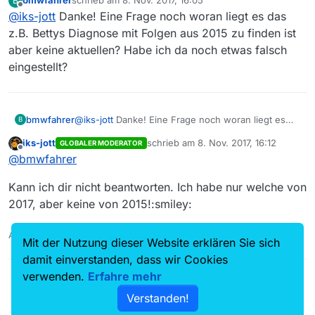
bmwfahrer
schrieb am
8. Nov. 2017, 16:05
B
@
bmwfahrer
sagte in
Warum fehlen so viele
zuletzt editiert von
Offline
@
iks-jott
Danke! Eine Frage noch woran liegt es das
Mediathek-Angebote?
:
z.B. Bettys Diagnose mit Folgen aus 2015 zu finden ist
Logisch ist es für mich nicht da nach 1 nicht alles
aber keine aktuellen? Habe ich da noch etwas falsch
kommt sondern eher nach 30.
eingestellt?
Das ist hier schon mehrfach thematisiert worden, aber
wurde nicht geändert. Hauptsache dir ist jetzt geholfen!
Gruß
bmwfahrer
@
iks-jott
Danke! Eine Frage noch woran liegt es
B
das z.B. Bettys Diagnose mit Folgen aus 2015 zu
iks-jott
schrieb am
8. Nov. 2017, 16:12
GLOBALER MODERATOR
finden ist aber keine aktuellen? Habe ich da noch
zuletzt editiert von
Offline
@
bmwfahrer
etwas falsch eingestellt?
Kann ich dir nicht beantworten. Ich habe nur welche von
2017, aber keine von 2015!:smiley:
Auch ein Maulwurfn findet mal ein Huhn!
Mit der Nutzung dieser Website erklären Sie sich
damit einverstanden, dass wir Cookies
verwenden.
Erfahre mehr
Verstanden!