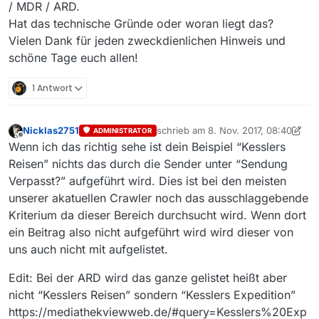
/ MDR / ARD.
Hat das technische Gründe oder woran liegt das?
Vielen Dank für jeden zweckdienlichen Hinweis und
schöne Tage euch allen!
1 Antwort
Nicklas2751
schrieb am
8. Nov. 2017, 08:40
ADMINISTRATOR
zuletzt editiert von Nicklas2751
11. A
Offline
Wenn ich das richtig sehe ist dein Beispiel “Kesslers
Reisen” nichts das durch die Sender unter “Sendung
Verpasst?” aufgeführt wird. Dies ist bei den meisten
unserer akatuellen Crawler noch das ausschlaggebende
Kriterium da dieser Bereich durchsucht wird. Wenn dort
ein Beitrag also nicht aufgeführt wird wird dieser von
uns auch nicht mit aufgelistet.
Edit: Bei der ARD wird das ganze gelistet heißt aber
nicht “Kesslers Reisen” sondern “Kesslers Expedition”
https://mediathekviewweb.de/#query=Kesslers%20Exp