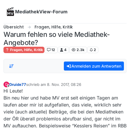
Skip to content
MediathekView-Forum
Übersicht
Fragen, Hilfe, Kritik
Warum fehlen so viele Mediathek-
Angebote?
Fragen, Hilfe, Kritik
12
4
2.3k
2
Anmelden zum Antworten
Druide77
schrieb am
8. Nov. 2017, 08:26
D
zuletzt editiert von
Offline
Hi Leute!
Bin neu hier und habe MV erst seit einigen Tagen am
laufen aber mir ist aufgefallen, das viele, wirklich sehr
viele (auch aktuelle) Beiträge, die bei den Mediatheken
der ÖR überall problemlos abrufbar sind, gar nicht im
MV auftauchen. Beispielsweise “Kesslers Reisen” im RBB