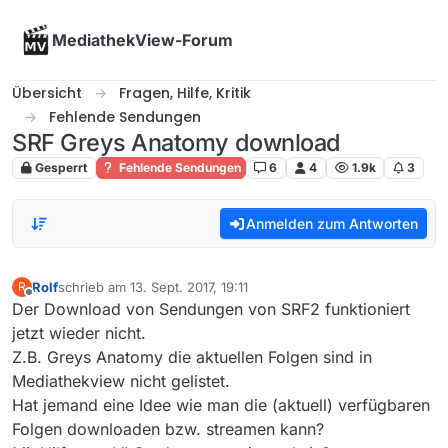
Skip to content
MediathekView-Forum
Übersicht
Fragen, Hilfe, Kritik
Fehlende Sendungen
SRF Greys Anatomy download
Gesperrt
Fehlende Sendungen
6
4
1.9k
3
Anmelden zum Antworten
Rolf
schrieb am
13. Sept. 2017, 19:11
R
zuletzt editiert von
Offline
Der Download von Sendungen von SRF2 funktioniert
jetzt wieder nicht.
Z.B. Greys Anatomy die aktuellen Folgen sind in
Mediathekview nicht gelistet.
Hat jemand eine Idee wie man die (aktuell) verfügbaren
Folgen downloaden bzw. streamen kann?