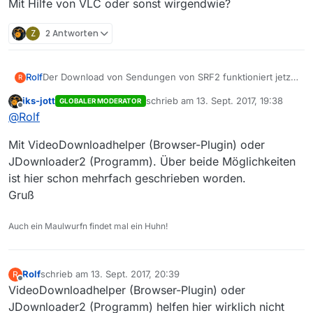
Mit Hilfe von VLC oder sonst wirgendwie?
Z
2 Antworten
Rolf
Der Download von Sendungen von SRF2 funktioniert jetzt
R
wieder nicht.
iks-jott
schrieb am
13. Sept. 2017, 19:38
GLOBALER MODERATOR
Z.B. Greys Anatomy die aktuellen Folgen sind in
zuletzt editiert von
Offline
@
Rolf
Mediathekview nicht gelistet.
Hat jemand eine Idee wie man die (aktuell) verfügbaren
Mit VideoDownloadhelper (Browser-Plugin) oder
Folgen downloaden bzw. streamen kann?
Mit Hilfe von VLC oder sonst wirgendwie?
JDownloader2 (Programm). Über beide Möglichkeiten
ist hier schon mehrfach geschrieben worden.
Gruß
Auch ein Maulwurfn findet mal ein Huhn!
Rolf
schrieb am
13. Sept. 2017, 20:39
R
zuletzt editiert von
Offline
VideoDownloadhelper (Browser-Plugin) oder
JDownloader2 (Programm) helfen hier wirklich nicht