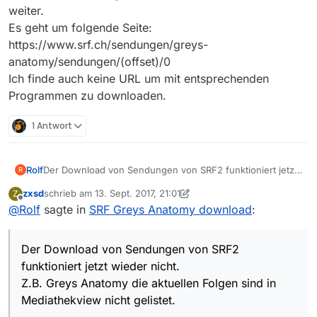
weiter.
Es geht um folgende Seite:
https://www.srf.ch/sendungen/greys-
anatomy/sendungen/(offset)/0
Ich finde auch keine URL um mit entsprechenden
Programmen zu downloaden.
1 Antwort
Rolf
Der Download von Sendungen von SRF2 funktioniert jetzt
R
wieder nicht.
zxsd
schrieb am
13. Sept. 2017, 21:01
Z
Z.B. Greys Anatomy die aktuellen Folgen sind in
zuletzt editiert von zxsd
Offline
@
Rolf
sagte in
SRF Greys Anatomy download
:
Mediathekview nicht gelistet.
Hat jemand eine Idee wie man die (aktuell) verfügbaren
Folgen downloaden bzw. streamen kann?
Der Download von Sendungen von SRF2
Mit Hilfe von VLC oder sonst wirgendwie?
funktioniert jetzt wieder nicht.
Z.B. Greys Anatomy die aktuellen Folgen sind in
Mediathekview nicht gelistet.