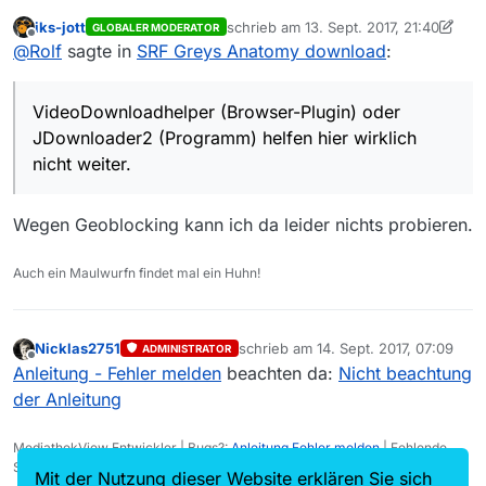
JDownloader2 (Programm) helfen hier wirklich nicht
iks-jott
schrieb am
13. Sept. 2017, 21:40
GLOBALER MODERATOR
weiter.
zuletzt editiert von iks-jott
Offline
@
Rolf
sagte in
SRF Greys Anatomy download
:
Es geht um folgende Seite:
https://www.srf.ch/sendungen/greys-
anatomy/sendungen/(offset)/0
VideoDownloadhelper (Browser-Plugin) oder
Ich finde auch keine URL um mit entsprechenden
Programmen zu downloaden.
JDownloader2 (Programm) helfen hier wirklich
nicht weiter.
Wegen Geoblocking kann ich da leider nichts probieren.
Auch ein Maulwurfn findet mal ein Huhn!
Nicklas2751
schrieb am
14. Sept. 2017, 07:09
ADMINISTRATOR
zuletzt editiert von
Offline
Anleitung - Fehler melden
beachten da:
Nicht beachtung
der Anleitung
MediathekView Entwickler | Bugs?:
Anleitung Fehler melden
| Fehlende
Sendungen?:
Fehlende Sendung melden
Mit der Nutzung dieser Website erklären Sie sich