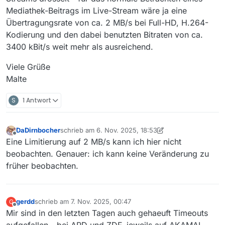
Mediathek-Beitrags im Live-Stream wäre ja eine
Übertragungsrate von ca. 2 MB/s bei Full-HD, H.264-
Kodierung und den dabei benutzten Bitraten von ca.
3400 kBit/s weit mehr als ausreichend.
Viele Grüße
Malte
S
1 Antwort
DaDirnbocher
schrieb am
6. Nov. 2025, 18:53
zuletzt editiert von DaDirnbocher
11. Juni 2025, 19:55
Offline
Eine Limitierung auf 2 MB/s kann ich hier nicht
beobachten. Genauer: ich kann keine Veränderung zu
früher beobachten.
gerdd
schrieb am
7. Nov. 2025, 00:47
G
zuletzt editiert von
Offline
Mir sind in den letzten Tagen auch gehaeuft Timeouts
aufgefallen - bei ARD und ZDF, jeweils auf AKAMAI