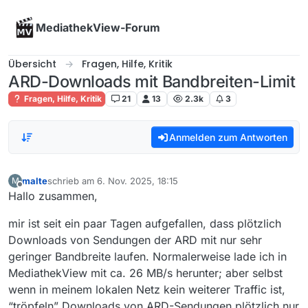
Skip to content
MediathekView-Forum
Übersicht
Fragen, Hilfe, Kritik
ARD-Downloads mit Bandbreiten-Limit
Fragen, Hilfe, Kritik
21
13
2.3k
3
Anmelden zum Antworten
malte
schrieb am
6. Nov. 2025, 18:15
M
zuletzt editiert von
Offline
Hallo zusammen,
mir ist seit ein paar Tagen aufgefallen, dass plötzlich
Downloads von Sendungen der ARD mit nur sehr
geringer Bandbreite laufen. Normalerweise lade ich in
MediathekView mit ca. 26 MB/s herunter; aber selbst
wenn in meinem lokalen Netz kein weiterer Traffic ist,
“tröpfeln” Downloads von ARD-Sendungen plötzlich nur