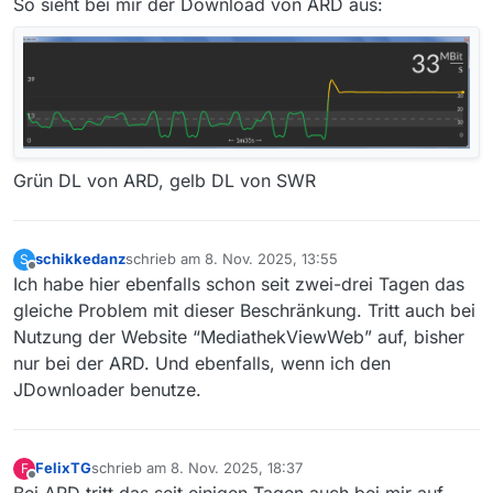
So sieht bei mir der Download von ARD aus:
Grün DL von ARD, gelb DL von SWR
schikkedanz
schrieb am
8. Nov. 2025, 13:55
S
zuletzt editiert von
Offline
Ich habe hier ebenfalls schon seit zwei-drei Tagen das
gleiche Problem mit dieser Beschränkung. Tritt auch bei
Nutzung der Website “MediathekViewWeb” auf, bisher
nur bei der ARD. Und ebenfalls, wenn ich den
JDownloader benutze.
FelixTG
schrieb am
8. Nov. 2025, 18:37
F
zuletzt editiert von
Offline
Bei ARD tritt das seit einigen Tagen auch bei mir auf.