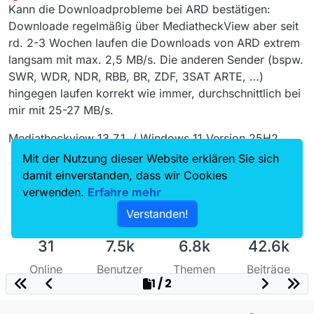
Offline
Kann die Downloadprobleme bei ARD bestätigen:
Downloade regelmäßig über MediatheckView aber seit
rd. 2-3 Wochen laufen die Downloads von ARD extrem
langsam mit max. 2,5 MB/s. Die anderen Sender (bspw.
SWR, WDR, NDR, RBB, BR, ZDF, 3SAT ARTE, …)
hingegen laufen korrekt wie immer, durchschnittlich bei
mir mit 25-27 MB/s.
Mediatheckview 13.7.1. / Windows 11 Version 25H2
Mit der Nutzung dieser Website erklären Sie sich
damit einverstanden, dass wir Cookies
verwenden.
Erfahre mehr
Verstanden!
31
7.5k
6.8k
42.6k
Online
Benutzer
Themen
Beiträge
1 / 2