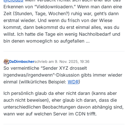
Bandbreitenbegrenzung seitens des Senders.
Erkennen von “Vieldownloadern.” Wenn man dann eine
Zeit (Stunden, Tage, Wochen?) ruhig war, geht’s dann
erstmal wieder. Und wenn du frisch von der Wiese
kommst, dann bekommst du erst einmal alles, was du
willst. Ich hatte die Tage ein wenig Nachholbedarf und
bin denen womoeglich so aufgefallen …
DaDirnbocher
schrieb am
9. Nov. 2025, 19:36
zuletzt editiert von
Offline
So vermeintliche “Sender XYZ drosselt
irgendwas/irgendwenn”-Diskussion gibts immer wieder
einmal (willkürliches Beispiel:
WDR
)
Ich persönlich glaub da eher nicht daran (kanns aber
auch nicht beweisen), eher glaub ich daran, dass die
unterschiedlichen Beobachtungen davon abhängig sind,
wann wer auf welchen Server im CDN trifft.