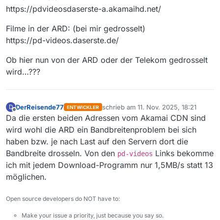
https://pdvideosdaserste-a.akamaihd.net/
Filme in der ARD: (bei mir gedrosselt)
https://pd-videos.daserste.de/
Ob hier nun von der ARD oder der Telekom gedrosselt
wird…???
DerReisende77
schrieb am
11. Nov. 2025, 18:21
D
ENTWICKLER
zuletzt editiert von
Offline
Da die ersten beiden Adressen vom Akamai CDN sind
wird wohl die ARD ein Bandbreitenproblem bei sich
haben bzw. je nach Last auf den Servern dort die
Bandbreite drosseln. Von den
Links bekomme
pd-videos
ich mit jedem Download-Programm nur 1,5MB/s statt 13
möglichen.
Open source developers do NOT have to:
Make your issue a priority, just because you say so.