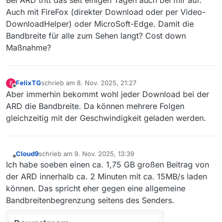
Auch mit FireFox (direkter Download oder per Video-
DownloadHelper) oder MicroSoft-Edge. Damit die
Bandbreite für alle zum Sehen langt? Cost down
Maßnahme?
FelixTG
schrieb am
8. Nov. 2025, 21:27
F
zuletzt editiert von
Offline
Aber immerhin bekommt wohl jeder Download bei der
ARD die Bandbreite. Da können mehrere Folgen
gleichzeitig mit der Geschwindigkeit geladen werden.
Cloud9
schrieb am
9. Nov. 2025, 13:39
zuletzt editiert von
Offline
Ich habe soeben einen ca. 1,75 GB großen Beitrag von
der ARD innerhalb ca. 2 Minuten mit ca. 15MB/s laden
können. Das spricht eher gegen eine allgemeine
Bandbreitenbegrenzung seitens des Senders.