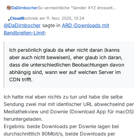
So vermeintliche “Sender XYZ drosselt
DaDirnbocher
irgendwas/irgendwenn”-Diskussion gibts immer
Cloud9
schrieb am
11. Nov. 2025, 13:24
wieder einmal (willkürliches Beispiel:
WDR
)
Ich persönlich glaub da eher nicht daran (kanns
zuletzt editiert von
Offline
@
DaDirnbocher
sagte in
ARD-Downloads mit
aber auch nicht beweisen), eher glaub ich
daran, dass die unterschiedlichen
Bandbreiten-Limit
:
Beobachtungen davon abhängig sind, wann wer
auf welchen Server im CDN trifft.
Ich persönlich glaub da eher nicht daran (kanns
aber auch nicht beweisen), eher glaub ich daran,
dass die unterschiedlichen Beobachtungen davon
abhängig sind, wann wer auf welchen Server im
CDN trifft.
Ich hatte mal eben nichts zu tun und habe die selbe
Sendung zwei mal mit identischer URL abwechselnd per
Mediathekview und Downie (Download App für macOS)
heruntergeladen.
Ergebnis: beide Downloads per Downie lagen bei
durchschnittlich 90Mbit/s, beide Downloads per