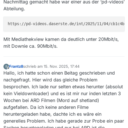
Nachmittag gemacht habe war einer aus der ‘pd-videos’
Abteilung.
Mit Mediathekview kamen da deutlich unter 20Mbit/s,
mit Downie ca. 90Mbit/s.
Frantz8
schrieb am
15. Nov. 2025, 17:44
F
zuletzt editiert von
Offline
Hallo, ich hatte schon einen Beitag geschrieben und
nachgefragt. Hier wird das gleiche Problem
besprochen. Ich lade nur selten etwas herunter (absolut
kein Vieldownloader) und es ist mir nur inden letzten 3
Wochen bei ARD Filmen (Mord auf shetland)
aufgefallen. Da ich keine anderen Filme
heruntergeladen habe, dachte ich es wäre ein
generelles Problem. Ich habe gerade zur Probe ein paar
Sachen heruntegeladen und nur bei ARD ist die