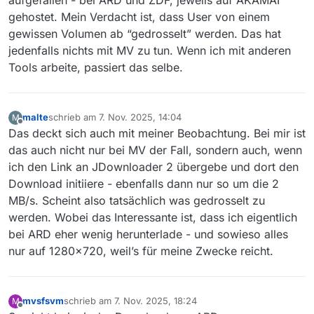
gehostet. Mein Verdacht ist, dass User von einem
gewissen Volumen ab “gedrosselt” werden. Das hat
jedenfalls nichts mit MV zu tun. Wenn ich mit anderen
Tools arbeite, passiert das selbe.
malte
schrieb am
7. Nov. 2025, 14:04
M
zuletzt editiert von
Offline
Das deckt sich auch mit meiner Beobachtung. Bei mir ist
das auch nicht nur bei MV der Fall, sondern auch, wenn
ich den Link an JDownloader 2 übergebe und dort den
Download initiiere - ebenfalls dann nur so um die 2
MB/s. Scheint also tatsächlich was gedrosselt zu
werden. Wobei das Interessante ist, dass ich eigentlich
bei ARD eher wenig herunterlade - und sowieso alles
nur auf 1280x720, weil’s für meine Zwecke reicht.
mvsfsvm
schrieb am
7. Nov. 2025, 18:24
M
zuletzt editiert von
Offline