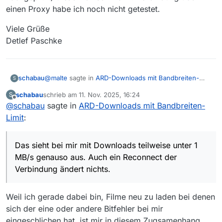
einen Proxy habe ich noch nicht getestet.
Downloads von anderen Sendern als parallele
Downloads.
Viele Grüße
Detlef Paschke
@
malte
sagte in
ARD-Downloads mit Bandbreiten-
schabau
S
Limit
:
schabau
schrieb am
11. Nov. 2025, 16:24
S
zuletzt editiert von
Offline
@
schabau
sagte in
mir ist seit ein paar Tagen aufgefallen, dass
ARD-Downloads mit Bandbreiten-
plötzlich Downloads von Sendungen der ARD
Limit
:
Das sieht bei mir mit Downloads teilweise unter 1
mit nur sehr geringer Bandbreite laufen.
MB/s genauso aus. Auch ein Reconnect der
Verbindung ändert nichts.
Viele Grüße
Das sieht bei mir mit Downloads teilweise unter 1
Provider ist hier die Telekom, was bekannter maßen
Detlef Paschke
MB/s genauso aus. Auch ein Reconnect der
(ich habe das selbst schon beobachtet und
Verbindung ändert nichts.
nachgeprüft) ursächlich sein kann. Verbindung über
einen Proxy habe ich noch nicht getestet.
Weil ich gerade dabei bin, Filme neu zu laden bei denen
sich der eine oder andere Bitfehler bei mir
eingeschlichen hat, ist mir in diesem Zugsamenhang