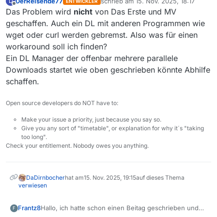
DerReisende77
schrieb am
15. Nov. 2025, 18:17
D
ENTWICKLER
zuletzt editiert von
Offline
Das Problem wird
nicht
von Das Erste und MV
geschaffen. Auch ein DL mit anderen Programmen wie
wget oder curl werden gebremst. Also was für einen
workaround soll ich finden?
Ein DL Manager der offenbar mehrere parallele
Downloads startet wie oben geschrieben könnte Abhilfe
schaffen.
Open source developers do NOT have to:
Make your issue a priority, just because you say so.
Give you any sort of "timetable", or explanation for why it´s "taking
too long".
Check your entitlement. Nobody owes you anything.
DaDirnbocher
hat am
15. Nov. 2025, 19:15
auf dieses Thema
verwiesen
Hallo, ich hatte schon einen Beitag geschrieben und
Frantz8
F