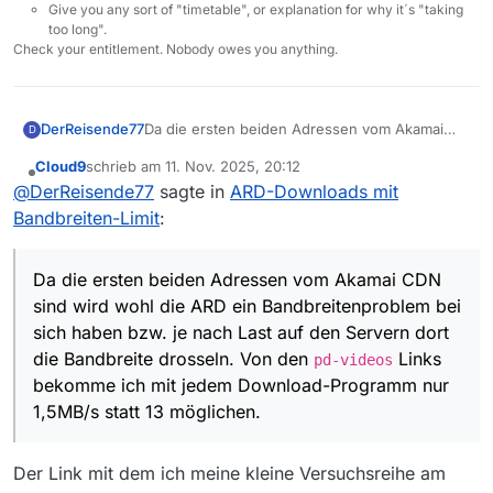
Give you any sort of "timetable", or explanation for why it´s "taking
too long".
Check your entitlement. Nobody owes you anything.
DerReisende77
Da die ersten beiden Adressen vom Akamai
D
CDN sind wird wohl die ARD ein
Cloud9
schrieb am
11. Nov. 2025, 20:12
Bandbreitenproblem bei sich haben bzw. je
zuletzt editiert von
Offline
@
DerReisende77
sagte in
ARD-Downloads mit
nach Last auf den Servern dort die Bandbreite
drosseln. Von den
pd-videos
Links bekomme
Bandbreiten-Limit
:
ich mit jedem Download-Programm nur 1,5MB/s
statt 13 möglichen.
Da die ersten beiden Adressen vom Akamai CDN
sind wird wohl die ARD ein Bandbreitenproblem bei
sich haben bzw. je nach Last auf den Servern dort
die Bandbreite drosseln. Von den
Links
pd-videos
bekomme ich mit jedem Download-Programm nur
1,5MB/s statt 13 möglichen.
Der Link mit dem ich meine kleine Versuchsreihe am