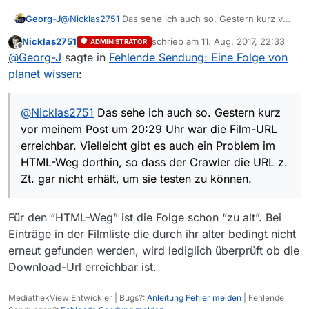
Georg-J
@
Nicklas2751
Das sehe ich auch so. Gestern kurz vor
meinem Post um 20:29 Uhr war die Film-URL
Nicklas2751
schrieb am
11. Aug. 2017, 22:33
ADMINISTRATOR
erreichbar. Vielleicht gibt es auch ein Problem im
zuletzt editiert von
Offline
@
Georg-J
sagte in
Fehlende Sendung: Eine Folge von
HTML-Weg dorthin, so dass der Crawler die URL z. Zt.
gar nicht erhält, um sie testen zu können.
planet wissen
:
Und zum Zeitpunkt meines ersten Posts war die
Detailseite erreichbar.
@
Nicklas2751
Das sehe ich auch so. Gestern kurz
vor meinem Post um 20:29 Uhr war die Film-URL
erreichbar. Vielleicht gibt es auch ein Problem im
HTML-Weg dorthin, so dass der Crawler die URL z.
Zt. gar nicht erhält, um sie testen zu können.
Für den “HTML-Weg” ist die Folge schon “zu alt”. Bei
Einträge in der Filmliste die durch ihr alter bedingt nicht
erneut gefunden werden, wird lediglich überprüft ob die
Download-Url erreichbar ist.
MediathekView Entwickler | Bugs?:
Anleitung Fehler melden
| Fehlende