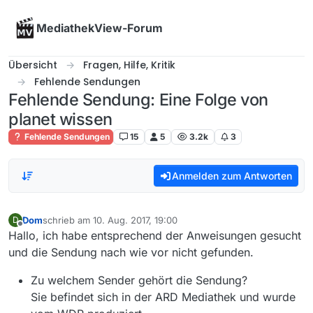
Skip to content
MediathekView-Forum
Übersicht
Fragen, Hilfe, Kritik
Fehlende Sendungen
Fehlende Sendung: Eine Folge von
planet wissen
Fehlende Sendungen
15
5
3.2k
3
Anmelden zum Antworten
Dom
schrieb am
10. Aug. 2017, 19:00
D
zuletzt editiert von
Offline
Hallo, ich habe entsprechend der Anweisungen gesucht
und die Sendung nach wie vor nicht gefunden.
Zu welchem Sender gehört die Sendung?
Sie befindet sich in der ARD Mediathek und wurde