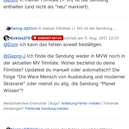
enthalten (und nicht als “neu” markiert).
Georg-J
@
Dom
In meiner Filmliste (> 5h) ist die Sendung
enthalten (und nicht als “neu” markiert).
Nicklas2751
schrieb am
11. Aug. 2017, 22:07
ADMINISTRATOR
zuletzt editiert von
Offline
@
Dom
ich kann das fehlen soweit bestätigen.
@
Georg-J
Ich finde die Sendung weder in MVW noch in
der aktuellen MV filmliste. Woher beziehst du deine
Filmliste? Updatest du manuell oder automatisch? Die
Folge “Die Ware Mensch von Ausbeutung und moderner
Sklaverei” oder meinst du allg. die Sendung “Planet
Wissen”?
MediathekView Entwickler | Bugs?:
Anleitung Fehler melden
| Fehlende
Sendungen?:
Fehlende Sendung melden