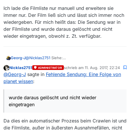
Ich lade die Filmliste nur manuell und erweitere sie
immer nur. Der Film ließ sich und lässt sich immer noch
wiedergeben. Für mich heißt das: Die Sendung war in
der Filmliste und wurde daraus gelöscht und nicht
wieder eingetragen, obwohl z. Zt. verfügbar.
@
Nicklas2751
Siehe:
Georg-J
Nicklas2751
schrieb am
11. Aug. 2017, 22:24
ADMINISTRATOR
Ich lade die Filmliste nur manuell und erweitere sie
zuletzt editiert von
Offline
@
Georg-J
sagte in
Fehlende Sendung: Eine Folge von
immer nur. Der Film ließ sich und lässt sich immer
noch wiedergeben. Für mich heißt das: Die Sendung
planet wissen
:
war in der Filmliste und wurde daraus gelöscht und
nicht wieder eingetragen, obwohl z. Zt. verfügbar.
wurde daraus gelöscht und nicht wieder
eingetragen
Da dies ein automatischer Prozess beim Crawlen ist und
die Filmliste, außer in äußersten Ausnahmefällen, nicht