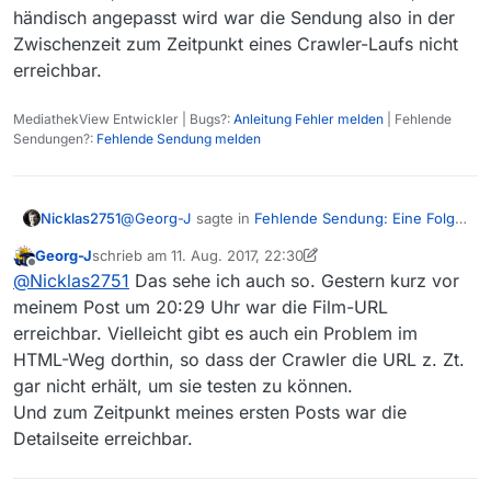
händisch angepasst wird war die Sendung also in der
Zwischenzeit zum Zeitpunkt eines Crawler-Laufs nicht
erreichbar.
MediathekView Entwickler | Bugs?:
Anleitung Fehler melden
| Fehlende
Sendungen?:
Fehlende Sendung melden
@
Georg-J
sagte in
Fehlende Sendung: Eine Folge
Nicklas2751
von planet wissen
:
Georg-J
schrieb am
11. Aug. 2017, 22:30
zuletzt editiert von Georg-J
8. Dez. 2017, 00:32
Offline
wurde daraus gelöscht und nicht wieder
@
Nicklas2751
Das sehe ich auch so. Gestern kurz vor
eingetragen
meinem Post um 20:29 Uhr war die Film-URL
Da dies ein automatischer Prozess beim Crawlen
erreichbar. Vielleicht gibt es auch ein Problem im
ist und die Filmliste, außer in äußersten
HTML-Weg dorthin, so dass der Crawler die URL z. Zt.
Ausnahmefällen, nicht händisch angepasst wird
war die Sendung also in der Zwischenzeit zum
gar nicht erhält, um sie testen zu können.
Zeitpunkt eines Crawler-Laufs nicht erreichbar.
Und zum Zeitpunkt meines ersten Posts war die
Detailseite erreichbar.