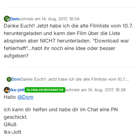
Dom
schrieb am
14. Aug. 2017, 18:04
D
zuletzt editiert von
Offline
Danke Euch!! Jetzt habe ich die alte Filmliste vom 10.7.
heruntergeladen und kann den Film über die Liste
abspielen aber NICHT herunterladen. “Download war
fehlerhaft”…habt ihr noch eine Idee oder besser
aufgeben?
Dom
Danke Euch!! Jetzt habe ich die alte Filmliste vom 10.7.
D
heruntergeladen und kann den Film über die Liste
iks-jott
schrieb am
14. Aug. 2017, 18:38
GLOBALER MODERATOR
abspielen aber NICHT herunterladen. “Download war
zuletzt editiert von
Offline
Hallo
@
Dom
fehlerhaft”…habt ihr noch eine Idee oder besser
aufgeben?
ich kann dir helfen und habe dir im Chat eine PN
geschickt.
GRuß
Iks-Jott