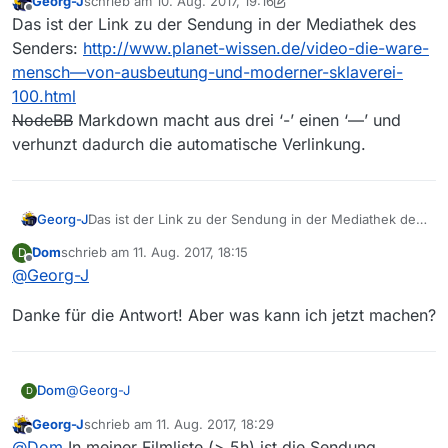
Georg-J
schrieb am
10. Aug. 2017, 19:16
zuletzt editiert von Georg-J
8. Okt. 2017, 21:35
Offline
Das ist der Link zu der Sendung in der Mediathek des
Senders:
http://www.planet-wissen.de/video-die-ware-
mensch—von-ausbeutung-und-moderner-sklaverei-
100.html
NodeBB
Markdown macht aus drei ‘-’ einen ‘—’ und
verhunzt dadurch die automatische Verlinkung.
Georg-J
Das ist der Link zu der Sendung in der Mediathek des
Senders:
http://www.planet-wissen.de/video-die-
Dom
schrieb am
11. Aug. 2017, 18:15
D
ware-mensch—von-ausbeutung-und-moderner-
zuletzt editiert von
Offline
@
Georg-J
sklaverei-100.html
NodeBB
Markdown macht aus drei ‘-’ einen ‘—’ und
Danke für die Antwort! Aber was kann ich jetzt machen?
verhunzt dadurch die automatische Verlinkung.
@
Georg-J
Dom
D
Georg-J
schrieb am
11. Aug. 2017, 18:29
Danke für die Antwort! Aber was kann ich jetzt machen?
zuletzt editiert von
Offline
@
Dom
In meiner Filmliste (> 5h) ist die Sendung