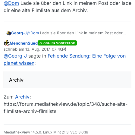
Offline
@
Dom
Lade sie über den Link in meinem Post oder lade
die Sendung ist nicht dabei. Habt Ihr noch eine Idee was
ich tun könnte? Ich brauche diese blöde Sendung…
dir eine alte Filmliste aus dem Archiv.
Grüße!
Georg-J
@
Dom
Lade sie über den Link in meinem Post oder
lade dir eine alte Filmliste aus dem Archiv.
MenchenSued
GLOBALER MODERATOR
Offline
schrieb am
13. Aug. 2017, 07:40
zuletzt editiert von MenchenSued
@
Georg-J
sagte in
Fehlende Sendung: Eine Folge von
planet wissen
:
Archiv
Zum
Archiv
:
https://forum.mediathekview.de/topic/348/suche-alte-
filmliste-archiv-filmliste
MediathekView 14.5.0, Linux Mint 21.3, VLC 3.0.16