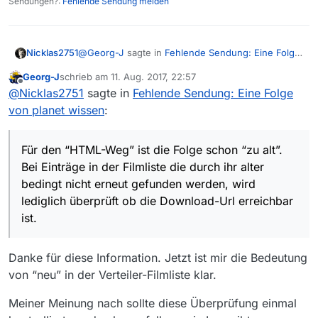
Sendungen?:
Fehlende Sendung melden
@
Georg-J
sagte in
Fehlende Sendung: Eine Folge
Nicklas2751
von planet wissen
:
Georg-J
schrieb am
11. Aug. 2017, 22:57
zuletzt editiert von
Offline
@
Nicklas2751
Das sehe ich auch so. Gestern
@
Nicklas2751
sagte in
Fehlende Sendung: Eine Folge
kurz vor meinem Post um 20:29 Uhr war die
von planet wissen
:
Für den “HTML-Weg” ist die Folge schon “zu alt”.
Film-URL erreichbar. Vielleicht gibt es auch
Bei Einträge in der Filmliste die durch ihr alter
ein Problem im HTML-Weg dorthin, so dass
bedingt nicht erneut gefunden werden, wird
der Crawler die URL z. Zt. gar nicht erhält,
Für den “HTML-Weg” ist die Folge schon “zu alt”.
lediglich überprüft ob die Download-Url erreichbar
um sie testen zu können.
Bei Einträge in der Filmliste die durch ihr alter
ist.
bedingt nicht erneut gefunden werden, wird
lediglich überprüft ob die Download-Url erreichbar
ist.
Danke für diese Information. Jetzt ist mir die Bedeutung
von “neu” in der Verteiler-Filmliste klar.
Meiner Meinung nach sollte diese Überprüfung einmal