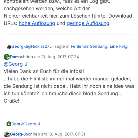
kontrolliert werden bzw., falls es ein Log gibt,
nachgesehen werden, welche Art der
Nichterreichbarkeit hier zum Löschen führte. Download-
URLs:
hohe Auflösung
und
geringe Auflösung
@
Nicklas2751
sagte in
Fehlende Sendung: Eine Folge
Georg-J
von planet wissen
:
Dom
schrieb am
13. Aug. 2017, 07:24
D
zuletzt editiert von
Offline
@
Georg-J
Für den “HTML-Weg” ist die Folge schon “zu
alt”. Bei Einträge in der Filmliste die durch ihr
Vielen Dank an Euch für die Infos!!
Danke für diese Information. Jetzt ist mir die
alter bedingt nicht erneut gefunden werden,
…habe die Filmliste immer mal wieder manuel geladen,
Bedeutung von “neu” in der Verteiler-Filmliste klar.
wird lediglich überprüft ob die Download-Url
die Sendung ist nicht dabei. Habt Ihr noch eine Idee was
Meiner Meinung nach sollte diese Überprüfung
erreichbar ist.
einmal kontrolliert werden bzw., falls es ein Log gibt,
ich tun könnte? Ich brauche diese blöde Sendung…
nachgesehen werden, welche Art der
Grüße!
Nichterreichbarkeit hier zum Löschen führte.
Download-URLs:
hohe Auflösung
und
geringe
Auflösung
Dom
@
Georg-J
D
Vielen Dank an Euch für die Infos!!
Georg-J
schrieb am
13. Aug. 2017, 07:31
…habe die Filmliste immer mal wieder manuel geladen,
zuletzt editiert von