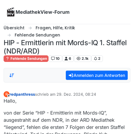
Skip to content
MediathekView-Forum
Übersicht
Fragen, Hilfe, Kritik
Fehlende Sendungen
HIP - Ermittlerin mit Mords-IQ 1. Staffel
(NDR/ARD)
Fehlende Sendungen
10
6
2.1k
2
Anmelden zum Antworten
redpanthress
schrieb am
29. Dez. 2024, 08:24
R
zuletzt editiert von
Offline
Hallo,
von der Serie “HIP - Ermittlerin mit Mords-IQ”,
ausgestrahlt auf dem NDR, in der ARD Mediathek
“liegend”, fehlen die ersten 7 Folgen der ersten Staffel