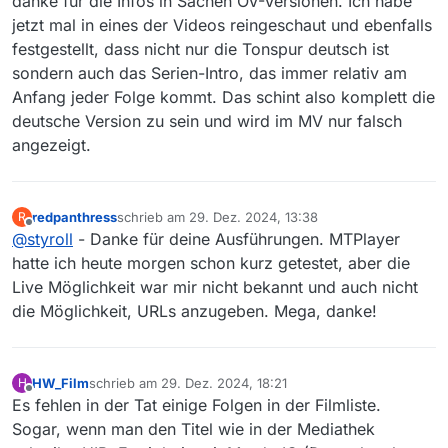
danke für die Infos in Sachen OV-Versionen. Ich habe
jetzt mal in eines der Videos reingeschaut und ebenfalls
festgestellt, dass nicht nur die Tonspur deutsch ist
sondern auch das Serien-Intro, das immer relativ am
Anfang jeder Folge kommt. Das schint also komplett die
deutsche Version zu sein und wird im MV nur falsch
angezeigt.
redpanthress
schrieb am
29. Dez. 2024, 13:38
R
zuletzt editiert von
Offline
@
styroll
- Danke für deine Ausführungen. MTPlayer
hatte ich heute morgen schon kurz getestet, aber die
Live Möglichkeit war mir nicht bekannt und auch nicht
die Möglichkeit, URLs anzugeben. Mega, danke!
HW_Film
schrieb am
29. Dez. 2024, 18:21
H
zuletzt editiert von
Offline
Es fehlen in der Tat einige Folgen in der Filmliste.
Sogar, wenn man den Titel wie in der Mediathek