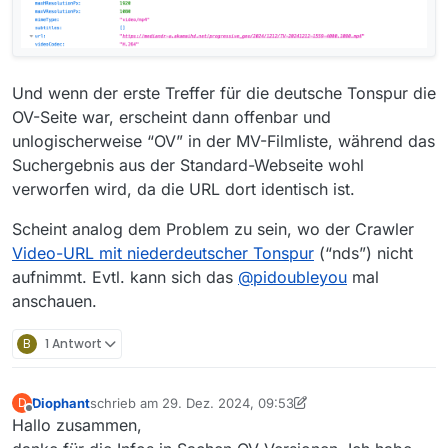
Und wenn der erste Treffer für die deutsche Tonspur die
OV-Seite war, erscheint dann offenbar und
unlogischerweise “OV” in der MV-Filmliste, während das
Suchergebnis aus der Standard-Webseite wohl
verworfen wird, da die URL dort identisch ist.
Scheint analog dem Problem zu sein, wo der Crawler
Video-URL mit niederdeutscher Tonspur
(“nds”) nicht
aufnimmt. Evtl. kann sich das
@
pidoubleyou
mal
anschauen.
B
1 Antwort
Diophant
schrieb am
29. Dez. 2024, 09:53
D
zuletzt editiert von Diophant
Offline
Hallo zusammen,