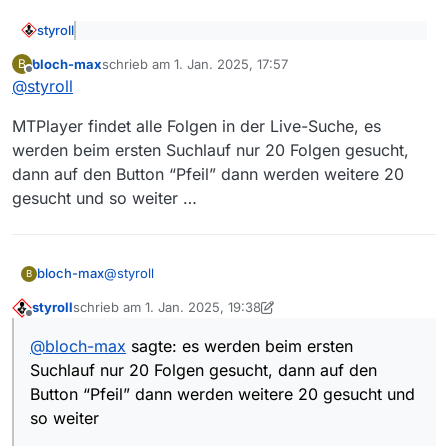
styroll
@
redpanthress
sagte: von der Serie “HIP -
bloch-max
schrieb am
1. Jan. 2025, 17:57
B
Ermittlerin mit Mords-IQ” […] fehlen die ersten 7
zuletzt editiert von
Offline
Wenn gleich so viele Folgen fehlen, empfehle ich dir
Folgen der ersten Staffel
@
styroll
den
MTPlayer
(vom ursprünglichen Entwickler von MV),
welcher die gleiche Filmliste wie MV verwendet, aber im
MTPlayer findet alle Folgen in der Live-Suche, es
Tab “Live” eine Suche in der ARD-Mediathek mit
HIP:
werden beim ersten Suchlauf nur 20 Folgen gesucht,
Ermittlerin mit Mords-IQ
unter “Livesuche ARD”
dann auf den Button “Pfeil” dann werden weitere 20
ermöglicht:
gesucht und so weiter …
Allerdings fehlt auch hier die 1. und die 6. Episode,
@
styroll
bloch-max
B
welche du jedoch – im gleichen Tab – durch Eingabe der
URL der ARD-Webseite zur Folge (Bsp.:
Westwind
)
styroll
schrieb am
1. Jan. 2025, 19:38
MTPlayer findet alle Folgen in der Live-Suche, es
unter “URL ARD-Filmseite” erhalten kannst:
zuletzt editiert von styroll
1. Feb. 2025, 09:43
Offline
werden beim ersten Suchlauf nur 20 Folgen
@
bloch-max
sagte: es werden beim ersten
gesucht, dann auf den Button “Pfeil” dann werden
Suchlauf nur 20 Folgen gesucht, dann auf den
weitere 20 gesucht und so weiter …
Button “Pfeil” dann werden weitere 20 gesucht und
so weiter