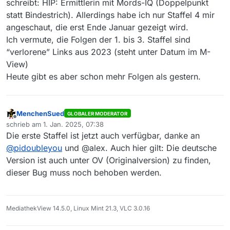
schreibt: HIP: Ermittlerin mit Mords-IQ (Doppelpunkt
statt Bindestrich). Allerdings habe ich nur Staffel 4 mir
angeschaut, die erst Ende Januar gezeigt wird.
Ich vermute, die Folgen der 1. bis 3. Staffel sind
“verlorene” Links aus 2023 (steht unter Datum im M-
View)
Heute gibt es aber schon mehr Folgen als gestern.
MenchenSued
GLOBALER MODERATOR
Offline
schrieb am
1. Jan. 2025, 07:38
zuletzt editiert von
Die erste Staffel ist jetzt auch verfügbar, danke an
@
pidoubleyou
und @alex. Auch hier gilt: Die deutsche
Version ist auch unter OV (Originalversion) zu finden,
dieser Bug muss noch behoben werden.
MediathekView 14.5.0, Linux Mint 21.3, VLC 3.0.16