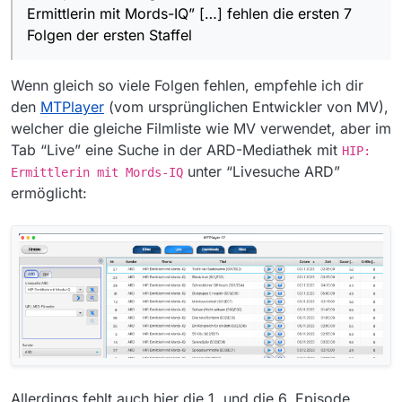
Ermittlerin mit Mords-IQ” […] fehlen die ersten 7
Staffel (Westwind, Tod in der Badewanne, Blinde
Webversion von MediathekView.
Kuh, Schrecklicher Giftfrosch, Blutgruppe 0
(Spielt daher wahrscheinlich keine große Rolle -
Über die ARD Mediathek Seite/App sind die
Folgen der ersten Staffel
negativ, Erotische Albträume, Molotowcocktail)
> aber mein Betriebssystem Win 10 und Client
Folgen zu finden/abzuspielen.
14.1.0)
https://www.ardmediathek.de/serie/hip-
Mir ist dabei auch zeitgleich aufgefallen, dass
ermittlerin-mit-mords-iq/staffel-
von der Serie in der ARD Mediathek mehr
Wenn gleich so viele Folgen fehlen, empfehle ich dir
1/Y3JpZDovL25kci5kZS80NzQ0/1
Versionen der Folgen der anderen Staffeln
Gruß,
den
MTPlayer
(vom ursprünglichen Entwickler von MV),
vorhanden sind (OV plus nicht-OV) als in
redp.
welcher die gleiche Filmliste wie MV verwendet, aber im
MediathekView angezeigt werden.
Tab “Live” eine Suche in der ARD-Mediathek mit
HIP:
unter “Livesuche ARD”
Ermittlerin mit Mords-IQ
ermöglicht:
Allerdings fehlt auch hier die 1. und die 6. Episode,