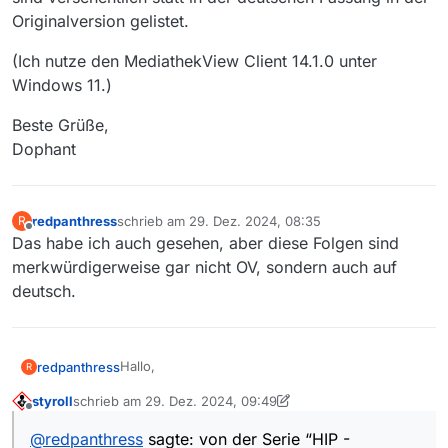
Originalversion gelistet.
(Ich nutze den MediathekView Client 14.1.0 unter
Windows 11.)
Beste Grüße,
Dophant
redpanthress
schrieb am
29. Dez. 2024, 08:35
R
zuletzt editiert von
Offline
Das habe ich auch gesehen, aber diese Folgen sind
merkwürdigerweise gar nicht OV, sondern auch auf
deutsch.
Hallo,
redpanthress
R
styroll
schrieb am
29. Dez. 2024, 09:49
von der Serie “HIP - Ermittlerin mit Mords-IQ”,
zuletzt editiert von styroll
Offline
ausgestrahlt auf dem NDR, in der ARD Mediathek
@
redpanthress
sagte: von der Serie “HIP -
“liegend”, fehlen die ersten 7 Folgen der ersten
Also sowohl in der Client Version, als auch in der