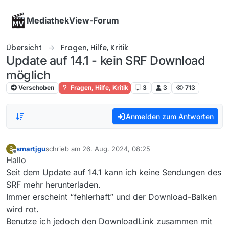
Skip to content
MediathekView-Forum
Übersicht
Fragen, Hilfe, Kritik
Update auf 14.1 - kein SRF Download
möglich
Verschoben
Fragen, Hilfe, Kritik
3
3
713
Anmelden zum Antworten
smartjgu
schrieb am
26. Aug. 2024, 08:25
S
zuletzt editiert von
Offline
Hallo
Seit dem Update auf 14.1 kann ich keine Sendungen des
SRF mehr herunterladen.
Immer erscheint “fehlerhaft” und der Download-Balken
wird rot.
Benutze ich jedoch den DownloadLink zusammen mit