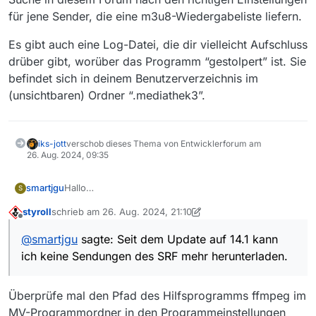
für jene Sender, die eine m3u8-Wiedergabeliste liefern.
Es gibt auch eine Log-Datei, die dir vielleicht Aufschluss
drüber gibt, worüber das Programm “gestolpert” ist. Sie
befindet sich in deinem Benutzerverzeichnis im
(unsichtbaren) Ordner “.mediathek3”.
iks-jott
verschob dieses Thema von Entwicklerforum am
26. Aug. 2024, 09:35
Hallo
smartjgu
S
Seit dem Update auf 14.1 kann ich keine Sendungen
styroll
schrieb am
26. Aug. 2024, 21:10
des SRF mehr herunterladen.
Was ist passiert, weiss jemand Rat?
zuletzt editiert von styroll
Offline
Immer erscheint “fehlerhaft” und der Download-
@
smartjgu
sagte: Seit dem Update auf 14.1 kann
Balken wird rot.
Herzliche Grüsse
ich keine Sendungen des SRF mehr herunterladen.
Benutze ich jedoch den DownloadLink zusammen mit
smartjgu
JDownloader2 wird die Datei ohne Probleme
heruntergeladen.
Überprüfe mal den Pfad des Hilfsprogramms ffmpeg im
MV-Programmordner in den Programmeinstellungen