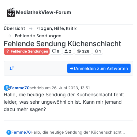
Skip to content
MediathekView-Forum
Übersicht
Fragen, Hilfe, Kritik
Fehlende Sendungen
Fehlende Sendung Küchenschlacht
Fehlende Sendungen
9
2
326
1
Anmelden zum Antworten
Femme70
schrieb am
26. Juni 2023, 13:51
F
zuletzt editiert von
Offline
Hallo, die heutige Sendung der Küchenschlacht fehlt
leider, was sehr ungewöhnlich ist. Kann mir jemand
dazu mehr sagen?
Femme70
Hallo, die heutige Sendung der Küchenschlacht
F