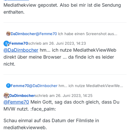
Mediathekview gepostet. Also bei mir ist die Sendung
enthalten.
DaDirnbocher
@
Femme70
Ich habe einen Screenshot aus
Mediathekview gepostet. Also bei mir ist die
Femme70
schrieb am
26. Juni 2023, 14:23
F
Sendung enthalten.
zuletzt editiert von
Offline
@
DaDirnbocher
hm… ich nutze MediathekViewWeb
direkt über meine Browser … da finde ich es leider
nicht.
Femme70
@
DaDirnbocher
hm… ich nutze MediathekViewWeb
F
direkt über meine Browser … da finde ich es leider
DaDirnbocher
schrieb am
26. Juni 2023, 14:25
nicht.
zuletzt editiert von
Offline
@
Femme70
Mein Gott, sag das doch gleich, dass Du
MVW nutzt. :face_palm:
Schau einmal auf das Datum der Filmliste in
mediathekviewweb.