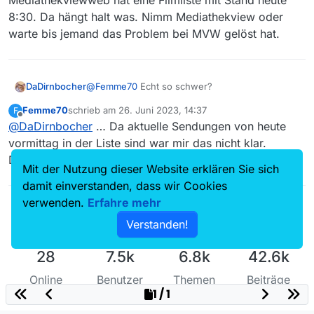
Mediathekviewweb hat eine Filmliste mit Stand heute
8:30. Da hängt halt was. Nimm Mediathekview oder
warte bis jemand das Problem bei MVW gelöst hat.
@
Femme70
Echt so schwer?
DaDirnbocher
Femme70
schrieb am
26. Juni 2023, 14:37
F
zuletzt editiert von
Offline
@
DaDirnbocher
… Da aktuelle Sendungen von heute
vormittag in der Liste sind war mir das nicht klar.
Mediathekviewweb hat eine Filmliste mit Stand
Danke! Wieder was dazu gelernt. :thinking_face:
Mit der Nutzung dieser Website erklären Sie sich
heute 8:30. Da hängt halt was. Nimm
Mediathekview oder warte bis jemand das
damit einverstanden, dass wir Cookies
Problem bei MVW gelöst hat.
verwenden.
Erfahre mehr
Verstanden!
28
7.5k
6.8k
42.6k
Online
Benutzer
Themen
Beiträge
1 / 1