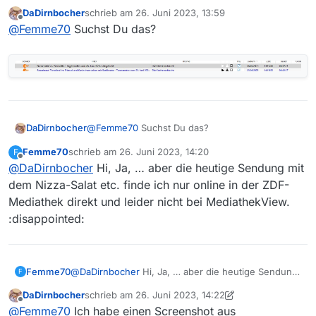
fehlt leider, was sehr ungewöhnlich ist. Kann mir
DaDirnbocher
schrieb am
26. Juni 2023, 13:59
jemand dazu mehr sagen?
zuletzt editiert von
Offline
@
Femme70
Suchst Du das?
@
Femme70
Suchst Du das?
DaDirnbocher
Femme70
schrieb am
26. Juni 2023, 14:20
F
zuletzt editiert von
Offline
@
DaDirnbocher
Hi, Ja, … aber die heutige Sendung mit
dem Nizza-Salat etc. finde ich nur online in der ZDF-
Mediathek direkt und leider nicht bei MediathekView.
:disappointed:
Femme70
@
DaDirnbocher
Hi, Ja, … aber die heutige Sendung
F
mit dem Nizza-Salat etc. finde ich nur online in der
DaDirnbocher
schrieb am
26. Juni 2023, 14:22
ZDF-Mediathek direkt und leider nicht bei
zuletzt editiert von DaDirnbocher
Offline
@
Femme70
Ich habe einen Screenshot aus
MediathekView. :disappointed: