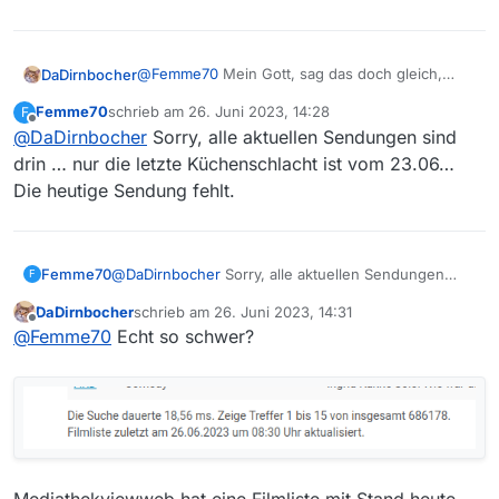
@
Femme70
Mein Gott, sag das doch gleich,
DaDirnbocher
dass Du MVW nutzt. :face_palm:
Femme70
schrieb am
26. Juni 2023, 14:28
F
Schau einmal auf das Datum der Filmliste in
zuletzt editiert von
Offline
@
DaDirnbocher
Sorry, alle aktuellen Sendungen sind
mediathekviewweb.
drin … nur die letzte Küchenschlacht ist vom 23.06…
Die heutige Sendung fehlt.
Femme70
@
DaDirnbocher
Sorry, alle aktuellen Sendungen
F
sind drin … nur die letzte Küchenschlacht ist vom
DaDirnbocher
schrieb am
26. Juni 2023, 14:31
23.06… Die heutige Sendung fehlt.
zuletzt editiert von
Offline
@
Femme70
Echt so schwer?