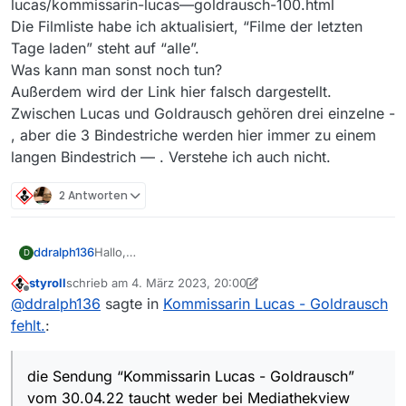
lucas/kommissarin-lucas—goldrausch-100.html
Die Filmliste habe ich aktualisiert, “Filme der letzten
Tage laden” steht auf “alle”.
Was kann man sonst noch tun?
Außerdem wird der Link hier falsch dargestellt.
Zwischen Lucas und Goldrausch gehören drei einzelne -
, aber die 3 Bindestriche werden hier immer zu einem
langen Bindestrich — . Verstehe ich auch nicht.
2 Antworten
ddralph136
Hallo,
D
die Sendung “Kommissarin Lucas - Goldrausch”
styroll
schrieb am
4. März 2023, 20:00
vom 30.04.22 taucht weder bei Mediathekview
zuletzt editiert von styroll
3. Mai 2023, 19:38
Offline
@
ddralph136
sagte in
Kommissarin Lucas - Goldrausch
noch bei Mediathekviewweb auf obwohl sie in der
Mediathek noch vorhanden ist:
fehlt.
:
https://www.zdf.de/serien/kommissarin-
lucas/kommissarin-lucas—goldrausch-100.html
Die Filmliste habe ich aktualisiert, “Filme der letzten
die Sendung “Kommissarin Lucas - Goldrausch”
Tage laden” steht auf “alle”.
vom 30.04.22 taucht weder bei Mediathekview