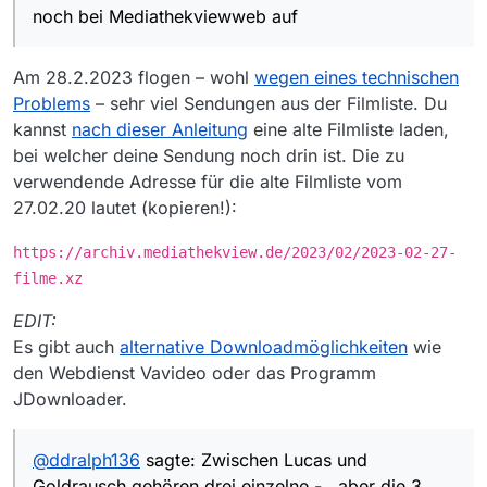
Was kann man sonst noch tun?
noch bei Mediathekviewweb auf
Außerdem wird der Link hier falsch dargestellt.
Zwischen Lucas und Goldrausch gehören drei
einzelne - , aber die 3 Bindestriche werden hier
Am 28.2.2023 flogen – wohl
wegen eines technischen
immer zu einem langen Bindestrich — . Verstehe
Problems
– sehr viel Sendungen aus der Filmliste. Du
ich auch nicht.
kannst
nach dieser Anleitung
eine alte Filmliste laden,
bei welcher deine Sendung noch drin ist. Die zu
verwendende Adresse für die alte Filmliste vom
27.02.20 lautet (kopieren!):
https://archiv.mediathekview.de/2023/02/2023-02-27-
filme.xz
EDIT:
Es gibt auch
alternative Downloadmöglichkeiten
wie
den Webdienst Vavideo oder das Programm
JDownloader.
@
ddralph136
sagte: Zwischen Lucas und
Goldrausch gehören drei einzelne - , aber die 3