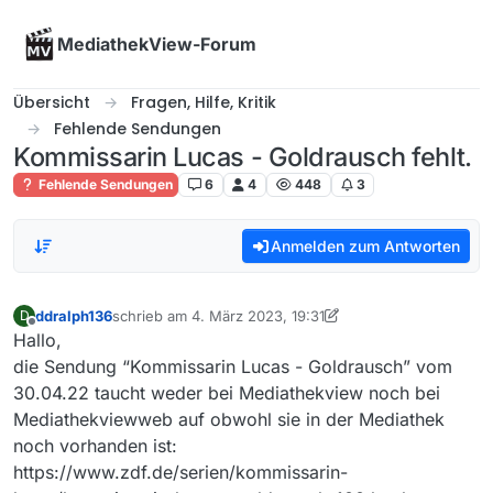
Skip to content
MediathekView-Forum
Übersicht
Fragen, Hilfe, Kritik
Fehlende Sendungen
Kommissarin Lucas - Goldrausch fehlt.
Fehlende Sendungen
6
4
448
3
Anmelden zum Antworten
ddralph136
schrieb am
4. März 2023, 19:31
D
zuletzt editiert von ddralph136
3. Apr. 2023, 20:40
Offline
Hallo,
die Sendung “Kommissarin Lucas - Goldrausch” vom
30.04.22 taucht weder bei Mediathekview noch bei
Mediathekviewweb auf obwohl sie in der Mediathek
noch vorhanden ist:
https://www.zdf.de/serien/kommissarin-