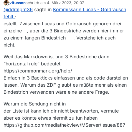
vitusson
schrieb am
4. März 2023, 20:07
vom 30.04.22 taucht weder bei Mediathekview
zuletzt editiert von
Offline
@
ddralph136
sagte in
Kommissarin Lucas - Goldrausch
noch bei Mediathekviewweb auf obwohl sie in der
Mediathek noch vorhanden ist:
fehlt.
:
https://www.zdf.de/serien/kommissarin-
estellt. Zwischen Lucas und Goldrausch gehören drei
lucas/kommissarin-lucas—goldrausch-100.html
einzelne - , aber die 3 Bindestriche werden hier immer
Die Filmliste habe ich aktualisiert, “Filme der letzten
zu einem langen Bindestrich — . Verstehe ich auch
Tage laden” steht auf “alle”.
Was kann man sonst noch tun?
nicht.
Außerdem wird der Link hier falsch dargestellt.
Zwischen Lucas und Goldrausch gehören drei
Weil das Markdown ist und 3 Bindestriche darin
einzelne - , aber die 3 Bindestriche werden hier
“horizontal rule” bedeutet
immer zu einem langen Bindestrich — . Verstehe
https://commonmark.org/help/
ich auch nicht.
Einfach in 3 Backticks einfassen und als code darstellen
lassen. Warum das ZDF glaubt es müßte mehr als einen
Bindestrich verwenden wäre eine andere Frage.
Warum die Sendung nicht in
der Liste ist kann ich dir nicht beantworten, vermute
aber es könnte etwas hiermit zu tun haben
https://github.com/mediathekview/MServer/issues/887