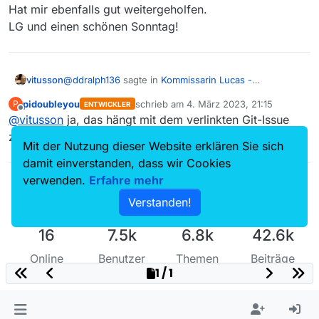
auch nicht.
Einfach in 3 Backticks einfassen und als code
der Liste ist kann ich dir nicht beantworten, vermute
Hat mir ebenfalls gut weitergeholfen.
darstellen lassen. Warum das ZDF glaubt es müßte
aber es könnte etwas hiermit zu tun haben
LG und einen schönen Sonntag!
mehr als einen Bindestrich verwenden wäre eine
https://github.com/mediathekview/MServer/issues/88
andere Frage.
7
@
ddralph136
sagte in
Kommissarin Lucas -
vitusson
Goldrausch fehlt.
:
pidoubleyou
schrieb am
4. März 2023, 21:15
P
ENTWICKLER
estellt. Zwischen Lucas und Goldrausch gehören drei
Weil das Markdown ist und 3 Bindestriche darin
zuletzt editiert von
Offline
@
vitusson
ja, das hängt mit dem verlinkten Git-Issue
einzelne - , aber die 3 Bindestriche werden hier
“horizontal rule” bedeutet
immer zu einem langen Bindestrich — . Verstehe ich
https://commonmark.org/help/
Warum die Sendung nicht in
zusammen.
Mit der Nutzung dieser Website erklären Sie sich
auch nicht.
Einfach in 3 Backticks einfassen und als code
der Liste ist kann ich dir nicht beantworten, vermute
darstellen lassen. Warum das ZDF glaubt es müßte
aber es könnte etwas hiermit zu tun haben
damit einverstanden, dass wir Cookies
mehr als einen Bindestrich verwenden wäre eine
https://github.com/mediathekview/MServer/issues/88
verwenden.
Erfahre mehr
andere Frage.
7
Verstanden!
16
7.5k
6.8k
42.6k
Online
Benutzer
Themen
Beiträge
1 / 1