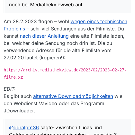
Was kann man sonst noch tun?
noch bei Mediathekviewweb auf
Außerdem wird der Link hier falsch dargestellt.
Zwischen Lucas und Goldrausch gehören drei
einzelne - , aber die 3 Bindestriche werden hier
Am 28.2.2023 flogen – wohl
wegen eines technischen
immer zu einem langen Bindestrich — . Verstehe
Problems
– sehr viel Sendungen aus der Filmliste. Du
ich auch nicht.
kannst
nach dieser Anleitung
eine alte Filmliste laden,
bei welcher deine Sendung noch drin ist. Die zu
verwendende Adresse für die alte Filmliste vom
27.02.20 lautet (kopieren!):
https://archiv.mediathekview.de/2023/02/2023-02-27-
filme.xz
EDIT:
Es gibt auch
alternative Downloadmöglichkeiten
wie
den Webdienst Vavideo oder das Programm
JDownloader.
@
ddralph136
sagte: Zwischen Lucas und
Goldrausch gehören drei einzelne - , aber die 3