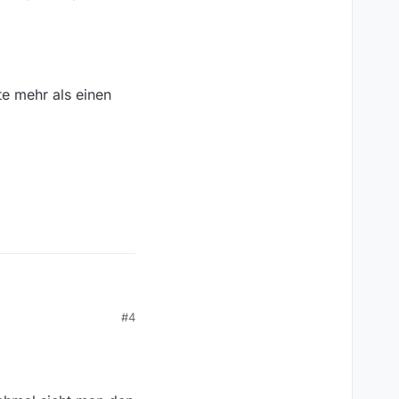
lne - , aber die 3
te mehr als einen
#4
h bei
ste. Du kannst
nach
e Adresse für die alte