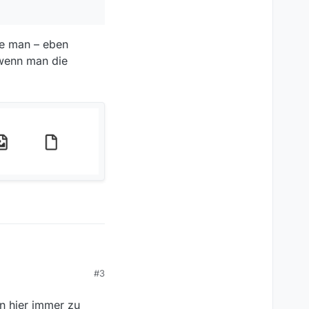
lte man – eben
 wenn man die
och bei
#3
en hier immer zu