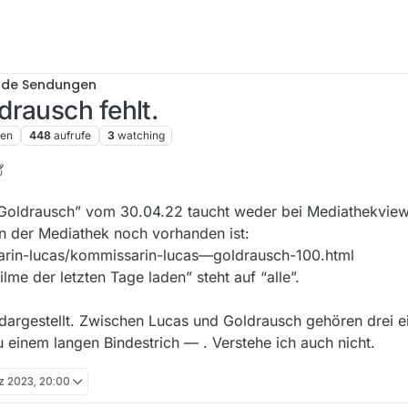
nde Sendungen
rausch fehlt.
ren
448
aufrufe
3
watching
 Apr. 2023, 20:40
Goldrausch” vom 30.04.22 taucht weder bei Mediathekview
n der Mediathek noch vorhanden ist:
arin-lucas/kommissarin-lucas—goldrausch-100.html
Filme der letzten Tage laden” steht auf “alle”.
dargestellt. Zwischen Lucas und Goldrausch gehören drei ei
 einem langen Bindestrich — . Verstehe ich auch nicht.
z 2023, 20:00