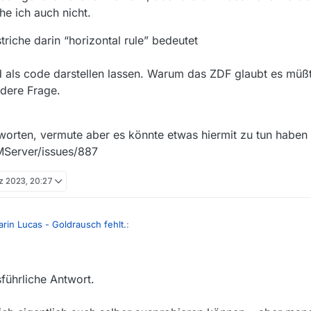
 tun?
he ich auch nicht.
er falsch dargestellt. Zwischen Lucas und Goldrausch gehören drei einze
immer zu einem langen Bindestrich — . Verstehe ich auch nicht.
riche darin “horizontal rule” bedeutet
d als code darstellen lassen. Warum das ZDF glaubt es müß
dere Frage.
ntworten, vermute aber es könnte etwas hiermit zu tun haben
MServer/issues/887
z 2023, 20:27
rin Lucas - Goldrausch fehlt.
:
ucas - Goldrausch” vom 30.04.22 taucht weder bei Mediathekview noc
führliche Antwort.
egen eines technischen Problems
– sehr viel Sendungen aus der Filmli
liste laden, bei welcher deine Sendung noch drin ist. Die zu verwendend