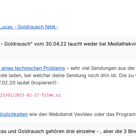
 Lucas - Goldrausch” vom 30.04.22 taucht weder bei Mediathekview n
ohl sie in der Mediathek noch vorhanden ist:
, 19:38
ucas - Goldrausch fehlt.
:
n/kommissarin-lucas/kommissarin-lucas—goldrausch-100.html
lisiert, “Filme der letzten Tage laden” steht auf “alle”.
 tun?
- Goldrausch” vom 30.04.22 taucht weder bei Mediathekv
er falsch dargestellt. Zwischen Lucas und Goldrausch gehören drei einze
immer zu einem langen Bindestrich — . Verstehe ich auch nicht.
eines technischen Problems
– sehr viel Sendungen aus der 
liste laden, bei welcher deine Sendung noch drin ist. Die z
.02.20 lautet (kopieren!):
23/02/2023-02-27-filme.xz
öglichkeiten
wie den Webdienst Vavideo oder das Progra
as und Goldrausch gehören drei einzelne - , aber die 3 Bi