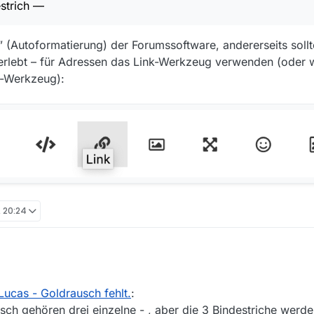
strich —
enz” (Autoformatierung) der Forumssoftware, andererseits sol
erlebt – für Adressen das Link-Werkzeug verwenden (oder
e-Werkzeug):
, 20:24
 Lucas - Goldrausch” vom 30.04.22 taucht weder bei Mediathekview n
ohl sie in der Mediathek noch vorhanden ist:
ucas - Goldrausch fehlt.
:
n/kommissarin-lucas/kommissarin-lucas—goldrausch-100.html
lisiert, “Filme der letzten Tage laden” steht auf “alle”.
sch gehören drei einzelne - , aber die 3 Bindestriche werd