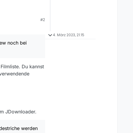
och bei
#2
4. März 2023, 21:15
iew noch bei
lne - , aber die 3
Filmliste. Du kannst
u verwendende
mm JDownloader.
ndestriche werden