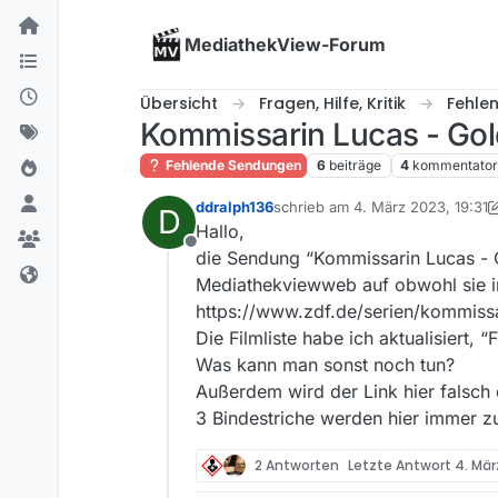
Skip to content
MediathekView-Forum
Übersicht
Fragen, Hilfe, Kritik
Fehle
Kommissarin Lucas - Gold
Fehlende Sendungen
6
beiträge
4
kommentato
ddralph136
schrieb am
4. März 2023, 19:31
D
zuletzt editiert von ddralph136
3.
Hallo,
Offline
die Sendung “Kommissarin Lucas - 
Mediathekviewweb auf obwohl sie i
https://www.zdf.de/serien/kommiss
Die Filmliste habe ich aktualisiert, “
Was kann man sonst noch tun?
Außerdem wird der Link hier falsch 
3 Bindestriche werden hier immer zu
2 Antworten
Letzte Antwort
4. Mär