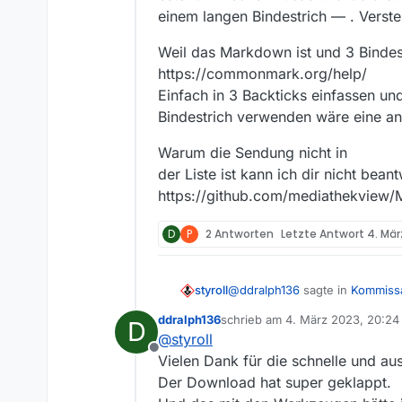
Was kann man sonst noch
einem langen Bindestrich — . Verste
Außerdem wird der Link hi
Bindestriche werden hier 
Weil das Markdown ist und 3 Bindest
https://commonmark.org/help/
Einfach in 3 Backticks einfassen un
Bindestrich verwenden wäre eine an
Warum die Sendung nicht in
der Liste ist kann ich dir nicht bea
https://github.com/mediathekview/
D
P
2 Antworten
Letzte Antwort
4. Mär
@
ddralph136
sagte in
Kommissa
styroll
ddralph136
schrieb am
4. März 2023, 20:24
D
zuletzt editiert von
@
styroll
die Sendung “Kommissarin L
Offline
Mediathekviewweb auf
Vielen Dank für die schnelle und aus
Am 28.2.2023 flogen – wohl
w
Der Download hat super geklappt.
dieser Anleitung
eine alte Film