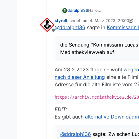
ddralph136
Hallo,
D
die Sendung “Kommissarin
styroll
schrieb am
4. März 2023, 20:00
Mediathekviewweb auf obw
zuletzt editiert von styroll
3. Mai 2023
@
ddralph136
sagte in
Kommissarin L
https://www.zdf.de/serie
Offline
Die Filmliste habe ich aktua
Was kann man sonst noch
die Sendung “Kommissarin Lucas 
Außerdem wird der Link hi
Mediathekviewweb auf
Bindestriche werden hier 
Am 28.2.2023 flogen – wohl
wegen 
nach dieser Anleitung
eine alte Film
Adresse für die alte Filmliste vom 27
https://archiv.mediathekview.de/20
EDIT:
Es gibt auch
alternative Downloadm
@
ddralph136
sagte: Zwischen Luc