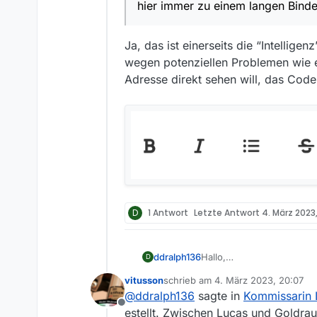
hier immer zu einem langen Binde
Ja, das ist einerseits die “Intellig
wegen potenziellen Problemen wie 
Adresse direkt sehen will, das Cod
D
1 Antwort
Letzte Antwort
4. März 2023
ddralph136
Hallo,
D
die Sendung “Kommissarin
vitusson
schrieb am
4. März 2023, 20:07
Mediathekviewweb auf obw
zuletzt editiert von
@
ddralph136
sagte in
Kommissarin L
https://www.zdf.de/serie
Offline
Die Filmliste habe ich aktua
estellt. Zwischen Lucas und Goldrau