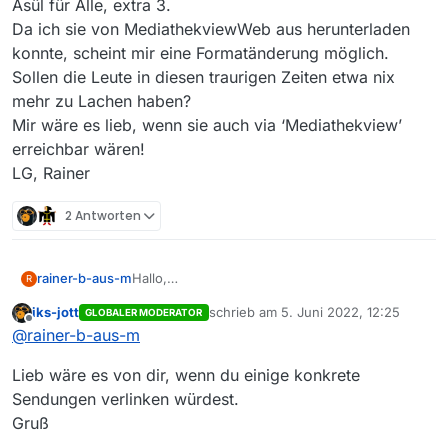
Asül für Alle, extra 3.
Da ich sie von MediathekviewWeb aus herunterladen
konnte, scheint mir eine Formatänderung möglich.
Sollen die Leute in diesen traurigen Zeiten etwa nix
mehr zu Lachen haben?
Mir wäre es lieb, wenn sie auch via ‘Mediathekview’
erreichbar wären!
LG, Rainer
2 Antworten
rainer-b-aus-m
Hallo,
R
Ich lade normalerweise immer per
iks-jott
schrieb am
5. Juni 2022, 12:25
GLOBALER MODERATOR
‘Mediathekview’ die aktuellen
zuletzt editiert von
Offline
@
rainer-b-aus-m
Kabarettsendungen herunter, um sie dann
offline von der Festplatte zu sehen. Heute ist
Lieb wäre es von dir, wenn du einige konkrete
mir aufgefallen, daß mehrere der Sendungen
von Anfang Juli nicht erreichbar waren: heute-
Sendungen verlinken würdest.
show, Spätschicht, Asül für Alle, extra 3.
Gruß
Da ich sie von MediathekviewWeb aus