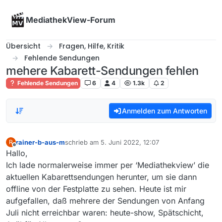
Skip to content
MediathekView-Forum
Übersicht
Fragen, Hilfe, Kritik
Fehlende Sendungen
mehere Kabarett-Sendungen fehlen
Fehlende Sendungen
6
4
1.3k
2
Anmelden zum Antworten
rainer-b-aus-m
schrieb am
5. Juni 2022, 12:07
R
zuletzt editiert von
Offline
Hallo,
Ich lade normalerweise immer per ‘Mediathekview’ die
aktuellen Kabarettsendungen herunter, um sie dann
offline von der Festplatte zu sehen. Heute ist mir
aufgefallen, daß mehrere der Sendungen von Anfang
Juli nicht erreichbar waren: heute-show, Spätschicht,