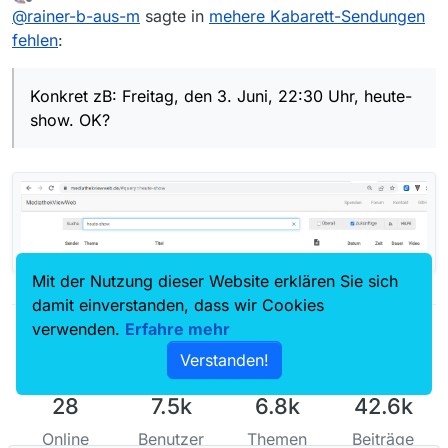
zuletzt editiert von
Offline
@
rainer-b-aus-m
sagte in
mehere Kabarett-Sendungen
2022… 'tschuldigung, bitte.
Konkret zB: Freitag, den 3. Juni, 22:30 Uhr,
fehlen
:
heute-show. OK? Ich dachte halt, diese
Sendung kennt jeder, und ich muss das nicht
präzisieren.
Konkret zB: Freitag, den 3. Juni, 22:30 Uhr, heute-
LG Rainer
show. OK?
Mit der Nutzung dieser Website erklären Sie sich
damit einverstanden, dass wir Cookies
verwenden.
Erfahre mehr
Verstanden!
28
7.5k
6.8k
42.6k
Online
Benutzer
Themen
Beiträge