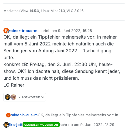
MediathekView 14.5.0, Linux Mint 21.3, VLC 3.0.16
rainer-b-aus-m
schrieb am
9. Juni 2022, 16:28
R
zuletzt editiert von
Offline
OK, da liegt ein Tippfehler meinerseits vor: in meiner
mail vom 5.Ju
n
i 2022 meinte ich natürlich auch die
Sendungen von Anfang Ju
n
i 2022… 'tschuldigung,
bitte.
Konkret zB: Freitag, den 3. Juni, 22:30 Uhr, heute-
show. OK? Ich dachte halt, diese Sendung kennt jeder,
und ich muss das nicht präzisieren.
LG Rainer
2 Antworten
rainer-b-aus-m
OK, da liegt ein Tippfehler meinerseits vor: in
R
meiner mail vom 5.Ju
n
i 2022 meinte ich
iks-jott
schrieb am
9. Juni 2022, 18:29
GLOBALER MODERATOR
natürlich auch die Sendungen von Anfang Ju
n
i
zuletzt editiert von