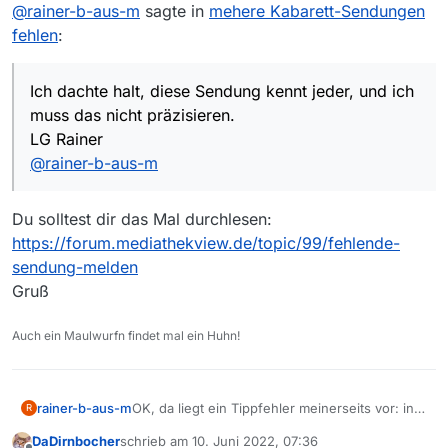
Offline
@
rainer-b-aus-m
sagte in
mehere Kabarett-Sendungen
2022… 'tschuldigung, bitte.
Konkret zB: Freitag, den 3. Juni, 22:30 Uhr,
fehlen
:
heute-show. OK? Ich dachte halt, diese
Sendung kennt jeder, und ich muss das nicht
präzisieren.
Ich dachte halt, diese Sendung kennt jeder, und ich
LG Rainer
muss das nicht präzisieren.
LG Rainer
@
rainer-b-aus-m
Du solltest dir das Mal durchlesen:
https://forum.mediathekview.de/topic/99/fehlende-
sendung-melden
Gruß
Auch ein Maulwurfn findet mal ein Huhn!
rainer-b-aus-m
OK, da liegt ein Tippfehler meinerseits vor: in
R
meiner mail vom 5.Ju
n
i 2022 meinte ich
DaDirnbocher
schrieb am
10. Juni 2022, 07:36
natürlich auch die Sendungen von Anfang Ju
n
i