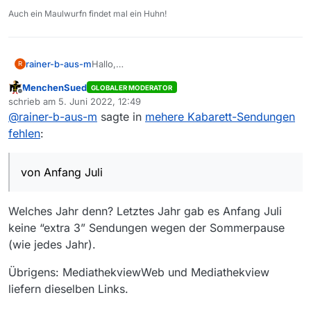
herunterladen konnte, scheint mir eine
Auch ein Maulwurfn findet mal ein Huhn!
Formatänderung möglich. Sollen die Leute in
diesen traurigen Zeiten etwa nix mehr zu
Lachen haben?
Mir wäre es lieb, wenn sie auch via
rainer-b-aus-m
Hallo,
R
‘Mediathekview’ erreichbar wären!
Ich lade normalerweise immer per
LG, Rainer
MenchenSued
GLOBALER MODERATOR
‘Mediathekview’ die aktuellen
Offline
schrieb am
5. Juni 2022, 12:49
Kabarettsendungen herunter, um sie dann
zuletzt editiert von
@
rainer-b-aus-m
sagte in
mehere Kabarett-Sendungen
offline von der Festplatte zu sehen. Heute ist
mir aufgefallen, daß mehrere der Sendungen
fehlen
:
von Anfang Juli nicht erreichbar waren: heute-
show, Spätschicht, Asül für Alle, extra 3.
Da ich sie von MediathekviewWeb aus
von Anfang Juli
herunterladen konnte, scheint mir eine
Formatänderung möglich. Sollen die Leute in
diesen traurigen Zeiten etwa nix mehr zu
Welches Jahr denn? Letztes Jahr gab es Anfang Juli
Lachen haben?
keine “extra 3” Sendungen wegen der Sommerpause
Mir wäre es lieb, wenn sie auch via
(wie jedes Jahr).
‘Mediathekview’ erreichbar wären!
LG, Rainer
Übrigens: MediathekviewWeb und Mediathekview
liefern dieselben Links.