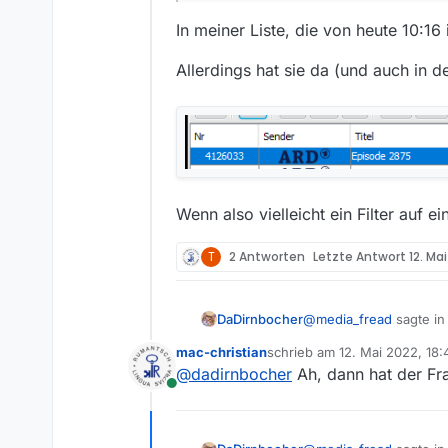
In meiner Liste, die von heute 10:16
Allerdings hat sie da (und auch in d
Wenn also vielleicht ein Filter auf e
T
2 Antworten
Letzte Antwort
12. Ma
@
media_fread
sagte i
DaDirnbocher
mac-christian
schrieb am
12. Mai 2022, 18:
zuletzt editiert von
@
dadirnbocher
Ah, dann hat der Fra
Jetzt ist es drin, w
Online
In meiner Liste, die vo