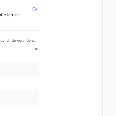
#5
be ich sie
ommen ist?
de sie fehlen.
abe ich sie gefunden…
#6
de sie fehlen.