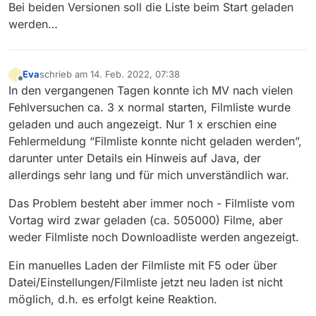
Bei beiden Versionen soll die Liste beim Start geladen
werden…
Eva
schrieb am
14. Feb. 2022, 07:38
zuletzt editiert von
Offline
In den vergangenen Tagen konnte ich MV nach vielen
Fehlversuchen ca. 3 x normal starten, Filmliste wurde
geladen und auch angezeigt. Nur 1 x erschien eine
Fehlermeldung “Filmliste konnte nicht geladen werden”,
darunter unter Details ein Hinweis auf Java, der
allerdings sehr lang und für mich unverständlich war.
Das Problem besteht aber immer noch - Filmliste vom
Vortag wird zwar geladen (ca. 505000) Filme, aber
weder Filmliste noch Downloadliste werden angezeigt.
Ein manuelles Laden der Filmliste mit F5 oder über
Datei/Einstellungen/Filmliste jetzt neu laden ist nicht
möglich, d.h. es erfolgt keine Reaktion.