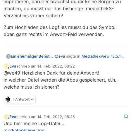
importieren, darüber brauchst du dir keine Sorgen zu
machen, du musst nur das bisherige .mediathek3-
Verzeichnis vorher sichern!
Zum Hochladen des Logfiles musst du das Symbol
oben ganz rechts im Anwort-Feld verwenden.
@
eva
sagte in
MediathekView 13.5.1
Ein ehemaliger Benutzer
?
funktioniert nicht mehr
:
Eva
schrieb am
14. Feb. 2022, 08:22
zuletzt editiert von
Offline
Nachtrag:
@we49 Herzlichen Dank für deine Antwort!
MV komplett deinstallieren
In welcher Datei werden die Abos gespeichert, d.h.,
In einer neuen Programmversion
möchte ich möglichst vermeiden,
welche muss ich sichern?
lassen sich deine Abos importieren,
da ich dann die lange Abo-Liste
darüber brauchst du dir keine Sorgen
Zum Hochladen des Logfiles musst du
verlieren würde. Den Aufwand,
zu machen, du musst nur das
1 Antwort
das Symbol oben ganz rechts im
diese neu zu erstellen, kann ich
bisherige .mediathek3-Verzeichnis
Anwort-Feld verwenden.
nicht leisten.
vorher sichern!
Eva
schrieb am
14. Feb. 2022, 08:26
zuletzt editiert von
Offline
Und hier meine Log-Datei…
mediathekview.log