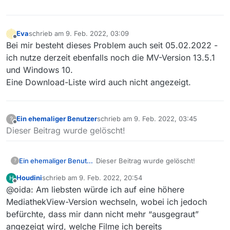
Eva
schrieb am
9. Feb. 2022, 03:09
zuletzt editiert von
Offline
Bei mir besteht dieses Problem auch seit 05.02.2022 -
ich nutze derzeit ebenfalls noch die MV-Version 13.5.1
und Windows 10.
Eine Download-Liste wird auch nicht angezeigt.
Ein ehemaliger Benutzer
schrieb am
9. Feb. 2022, 03:45
?
zuletzt editiert von
Offline
Dieser Beitrag wurde gelöscht!
Ein ehemaliger Benutzer
Dieser Beitrag wurde gelöscht!
?
Houdini
schrieb am
9. Feb. 2022, 20:54
H
zuletzt editiert von
Offline
@oida: Am liebsten würde ich auf eine höhere
MediathekView-Version wechseln, wobei ich jedoch
befürchte, dass mir dann nicht mehr “ausgegraut”
angezeigt wird, welche Filme ich bereits