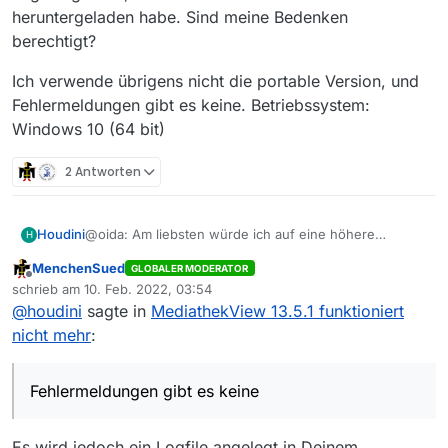
heruntergeladen habe. Sind meine Bedenken
berechtigt?
Ich verwende übrigens nicht die portable Version, und
Fehlermeldungen gibt es keine. Betriebssystem:
Windows 10 (64 bit)
2 Antworten
@oida: Am liebsten würde ich auf eine höhere
Houdini
H
MediathekView-Version wechseln, wobei ich jedoch
MenchenSued
GLOBALER MODERATOR
befürchte, dass mir dann nicht mehr “ausgegraut”
Ich verwende übrigens nicht die portable Version, und
Offline
schrieb am
10. Feb. 2022, 03:54
angezeigt wird, welche Filme ich bereits
Fehlermeldungen gibt es keine. Betriebssystem:
zuletzt editiert von
@
houdini
sagte in
MediathekView 13.5.1 funktioniert
heruntergeladen habe. Sind meine Bedenken
Windows 10 (64 bit)
berechtigt?
nicht mehr
:
Fehlermeldungen gibt es keine
Es wird jedoch ein Logfile angelegt in Deinem