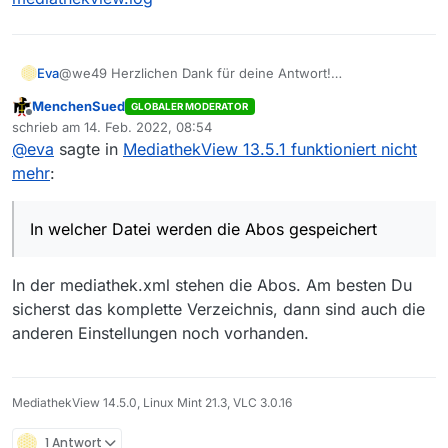
Eva
@we49 Herzlichen Dank für deine Antwort!
In welcher Datei werden die Abos gespeichert, d.h.,
MenchenSued
GLOBALER MODERATOR
welche muss ich sichern?
Offline
schrieb am
14. Feb. 2022, 08:54
zuletzt editiert von
@
eva
sagte in
MediathekView 13.5.1 funktioniert nicht
mehr
:
In welcher Datei werden die Abos gespeichert
In der mediathek.xml stehen die Abos. Am besten Du
sicherst das komplette Verzeichnis, dann sind auch die
anderen Einstellungen noch vorhanden.
MediathekView 14.5.0, Linux Mint 21.3, VLC 3.0.16
1 Antwort