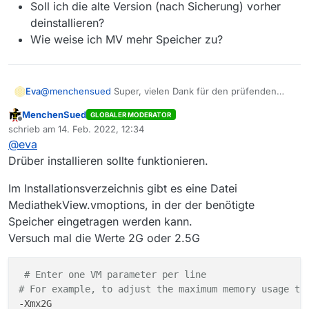
Soll ich die alte Version (nach Sicherung) vorher
deinstallieren?
Wie weise ich MV mehr Speicher zu?
@
menchensued
Super, vielen Dank für den prüfenden
Eva
Blick!
MenchenSued
GLOBALER MODERATOR
Dann werde ich die neue Version nehmen.
Offline
schrieb am
14. Feb. 2022, 12:34
zuletzt editiert von
@
eva
Hierzu aber 2 Fragen:
Drüber installieren sollte funktionieren.
Soll ich die alte Version (nach Sicherung) vorher
deinstallieren?
Im Installationsverzeichnis gibt es eine Datei
Wie weise ich MV mehr Speicher zu?
MediathekView.vmoptions, in der der benötigte
Speicher eingetragen werden kann.
Versuch mal die Werte 2G oder 2.5G
# Enter one VM parameter per line
# For example, to adjust the maximum memory usage to