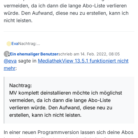
sehr lang und für mich unverständlich war.
Datei/Einstellungen/Filmliste jetzt neu laden ist nicht
vermeiden, da ich dann die lange Abo-Liste verlieren
möglich, d.h. es erfolgt keine Reaktion.
Betriebssystem: Windows 10 (64 bit)
würde. Den Aufwand, diese neu zu erstellen, kann ich
MV-Version 13.5.1
nicht leisten.
Es ist mir völlig schleierhaft, dass ich diese Version seit
ihrem Erscheinen immer problemlos nutzen konnte und
jetzt seit 05.05.2022 kaum noch.
Ein logfile habe ich zwar gefunden, weiß aber leider nicht,
wie ich das hier hochladen kann. Einfach kopieren?
Eva
Nachtrag:
Für Hilfe wäre ich sehr dankbar!
MV komplett deinstallieren möchte ich möglichst
Ein ehemaliger Benutzer
schrieb am
14. Feb. 2022, 08:05
?
vermeiden, da ich dann die lange Abo-Liste verlieren
zuletzt editiert von
Offline
@
eva
sagte in
MediathekView 13.5.1 funktioniert nicht
würde. Den Aufwand, diese neu zu erstellen, kann ich
nicht leisten.
mehr
:
Nachtrag:
MV komplett deinstallieren möchte ich möglichst
vermeiden, da ich dann die lange Abo-Liste
verlieren würde. Den Aufwand, diese neu zu
erstellen, kann ich nicht leisten.
In einer neuen Programmversion lassen sich deine Abos