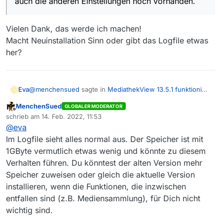
auch die anderen Einstellungen noch vorhanden.
Vielen Dank, das werde ich machen!
Macht Neuinstallation Sinn oder gibt das Logfile etwas
her?
@
menchensued
sagte in
MediathekView 13.5.1 funktioniert
Eva
nicht mehr
:
MenchenSued
GLOBALER MODERATOR
Offline
In der mediathek.xml stehen die Abos. Am besten Du
schrieb am
14. Feb. 2022, 11:53
zuletzt editiert von
sicherst das komplette Verzeichnis, dann sind auch
@
eva
Vielen Dank, das werde ich machen!
die anderen Einstellungen noch vorhanden.
Im Logfile sieht alles normal aus. Der Speicher ist mit
Macht Neuinstallation Sinn oder gibt das Logfile etwas
1GByte vermutlich etwas wenig und könnte zu diesem
her?
Verhalten führen. Du könntest der alten Version mehr
Speicher zuweisen oder gleich die aktuelle Version
installieren, wenn die Funktionen, die inzwischen
entfallen sind (z.B. Mediensammlung), für Dich nicht
wichtig sind.