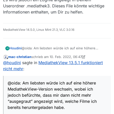
Userordner .mediathek3. Dieses File könnte wichtige
Informationen enthalten, um Dir zu helfen.
MediathekView 14.5.0, Linux Mint 21.3, VLC 3.0.16
@oida: Am liebsten würde ich auf eine höhere
Houdini
H
MediathekView-Version wechseln, wobei ich jedoch
mac-christian
schrieb am
10. Feb. 2022, 06:47
befürchte, dass mir dann nicht mehr “ausgegraut”
Ich verwende übrigens nicht die portable Version, und
zuletzt editiert von mac-christian
2. Okt. 2022, 07:47
Offline
@
houdini
sagte in
MediathekView 13.5.1 funktioniert
angezeigt wird, welche Filme ich bereits
Fehlermeldungen gibt es keine. Betriebssystem:
heruntergeladen habe. Sind meine Bedenken
Windows 10 (64 bit)
nicht mehr
:
berechtigt?
@oida: Am liebsten würde ich auf eine höhere
MediathekView-Version wechseln, wobei ich
jedoch befürchte, dass mir dann nicht mehr
“ausgegraut” angezeigt wird, welche Filme ich
bereits heruntergeladen habe.