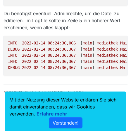
Du benötigst eventuell Adminrechte, um die Datei zu
editieren. Im Logfile sollte in Zeile 5 ein höherer Wert
erscheinen, wenn alles klappt:
INFO
2022-02-14 08:24:36
,066
  [
main
] 
mediathek.Main
DEBUG
2022-02-14 08:24:36
,367
  [
main
] 
mediathek.Main
INFO
2022-02-14 08:24:36
,367
  [
main
] 
mediathek.Main
INFO
2022-02-14 08:24:36
,367
  [
main
] 
mediathek.Main
DEBUG
2022-02-14 08:24:36
,367
  [
main
] 
mediathek.Main
MediathekView 14.5.0, Linux Mint 21.3, VLC 3.0.16
Mit der Nutzung dieser Website erklären Sie sich
damit einverstanden, dass wir Cookies
verwenden.
Erfahre mehr
Verstanden!