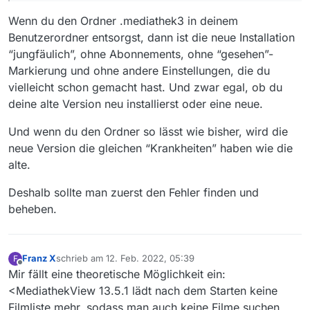
Wenn du den Ordner .mediathek3 in deinem
Benutzerordner entsorgst, dann ist die neue Installation
“jungfäulich”, ohne Abonnements, ohne “gesehen”-
Markierung und ohne andere Einstellungen, die du
vielleicht schon gemacht hast. Und zwar egal, ob du
deine alte Version neu installierst oder eine neue.
Und wenn du den Ordner so lässt wie bisher, wird die
neue Version die gleichen “Krankheiten” haben wie die
alte.
Deshalb sollte man zuerst den Fehler finden und
beheben.
Franz X
schrieb am
12. Feb. 2022, 05:39
F
zuletzt editiert von
Offline
Mir fällt eine theoretische Möglichkeit ein:
<MediathekView 13.5.1 lädt nach dem Starten keine
Filmliste mehr, sodass man auch keine Filme suchen