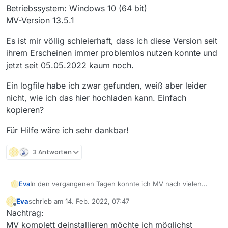
Betriebssystem: Windows 10 (64 bit)
MV-Version 13.5.1
Es ist mir völlig schleierhaft, dass ich diese Version seit
ihrem Erscheinen immer problemlos nutzen konnte und
jetzt seit 05.05.2022 kaum noch.
Ein logfile habe ich zwar gefunden, weiß aber leider
nicht, wie ich das hier hochladen kann. Einfach
kopieren?
Für Hilfe wäre ich sehr dankbar!
3 Antworten
In den vergangenen Tagen konnte ich MV nach vielen
Eva
Fehlversuchen ca. 3 x normal starten, Filmliste wurde
Eva
schrieb am
14. Feb. 2022, 07:47
geladen und auch angezeigt. Nur 1 x erschien eine
Das Problem besteht aber immer noch - Filmliste vom
zuletzt editiert von
Offline
Nachtrag:
Fehlermeldung “Filmliste konnte nicht geladen werden”,
Vortag wird zwar geladen (ca. 505000) Filme, aber weder
darunter unter Details ein Hinweis auf Java, der allerdings
Filmliste noch Downloadliste werden angezeigt.
Ein manuelles Laden der Filmliste mit F5 oder über
MV komplett deinstallieren möchte ich möglichst