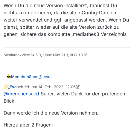
Wenn Du die neue Version installierst, brauchst Du
nichts zu importieren, da die alten Config-Dateien
weiter verwendet und ggf. angepasst werden. Wenn Du
planst, später wieder auf die alte Version zurück zu
gehen, sichere das komplette .mediathek3 Verzeichnis
MediathekView 14.5.0, Linux Mint 21.3, VLC 3.0.16
@
eva
MenchenSued
Im Logfile sieht alles normal aus. Der Speicher
Eva
schrieb am
14. Feb. 2022, 12:06
ist mit 1GByte vermutlich etwas wenig und
Wenn Du die neue Version installierst, brauchst
zuletzt editiert von Eva
Offline
@
menchensued
Super, vielen Dank für den prüfenden
könnte zu diesem Verhalten führen. Du
Du nichts zu importieren, da die alten Config-
könntest der alten Version mehr Speicher
Dateien weiter verwendet und ggf. angepasst
Blick!
zuweisen oder gleich die aktuelle Version
werden. Wenn Du planst, später wieder auf die
installieren, wenn die Funktionen, die
alte Version zurück zu gehen, sichere das
Dann werde ich die neue Version nehmen.
inzwischen entfallen sind (z.B.
komplette .mediathek3 Verzeichnis
Mediensammlung), für Dich nicht wichtig sind.
Hierzu aber 2 Fragen: