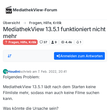
Skip to content
MediathekView-Forum
Übersicht
Fragen, Hilfe, Kritik
MediathekView 13.5.1 funktioniert nicht
mehr
Fragen, Hilfe, Kritik
37
9
4.4k
1
Anmelden zum Antworten
Houdini
schrieb am
7. Feb. 2022, 20:41
H
zuletzt editiert von
Offline
Folgendes Problem:
MediathekView 13.5.1 lädt nach dem Starten keine
Filmliste mehr, sodass man auch keine Filme suchen
kann.
Was könnte die Ursache sein?