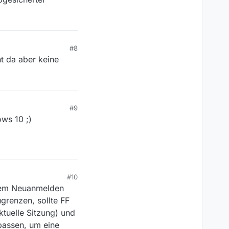
#8
t da aber keine
#9
ows 10 ;)
#10
edem Neuanmelden
renzen, sollte FF
ktuelle Sitzung) und
passen, um eine