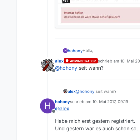
Hallo,
hohony
H
alex
schrieb am
10. Mai 20
ADMINISTRATOR
ich verliere wiederholt den 
zuletzt editiert von
@
hohony
seit wann?
Selbst ein Re-load der Site h
Offline
ich
grundsätzlich nicht direk
Merkwürdig…!
Abhilfe schafft nur, wenn ic
alex
@
hohony
seit wann?
hohony
schrieb am
10. Mai 2017, 09:19
H
zuletzt editiert von
@
alex
Offline
Habe mich erst gestern registriert.
Und gestern war es auch schon so.