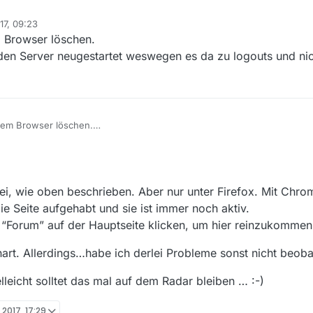
17, 09:23
m Browser löschen.
 den Server neugestartet weswegen es da zu logouts und nic
inem Browser löschen.
 ich den Server neugestartet weswegen es da zu logouts und nicht erre
ei, wie oben beschrieben. Aber nur unter Firefox. Mit Chro
die Seite aufgehabt und sie ist immer noch aktiv.
f “Forum” auf der Hauptseite klicken, um hier reinzukommen
art. Allerdings…habe ich derlei Probleme sonst nicht beoba
elleicht solltet das mal auf dem Radar bleiben … :-)
 2017, 17:29