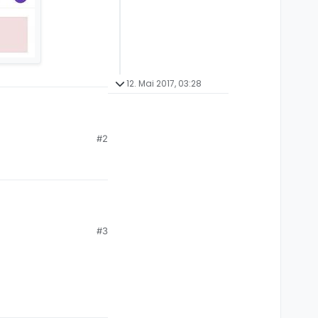
12. Mai 2017, 03:28
#2
, welches
n rechts) klicke.
#3