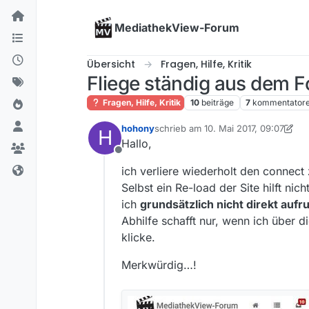
Skip to content
MediathekView-Forum
Übersicht
Fragen, Hilfe, Kritik
Fliege ständig aus dem Fo
Fragen, Hilfe, Kritik
10
beiträge
7
kommentator
hohony
schrieb am
10. Mai 2017, 09:07
H
zuletzt editiert von hohony
5. Okt. 2
Hallo,
Offline
ich verliere wiederholt den connect
Selbst ein Re-load der Site hilft n
ich
grundsätzlich nicht direkt aufr
Abhilfe schafft nur, wenn ich über
klicke.
Merkwürdig…!