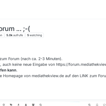
rum ... ;-(
en
5.0k
aufrufe
5
watching
017, 11:09
 zum Forum (nach ca. 2-3 Minuten).
icht, auch keine neue Eingabe von https://forum.mediathekvie
ufen kann
.
 die Homepage von mediathekview.de auf den LINK zum Foru