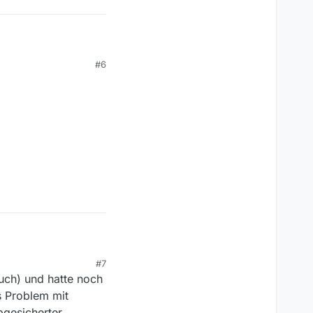
#6
#7
auch) und hatte noch
s Problem mit
bgesicherter