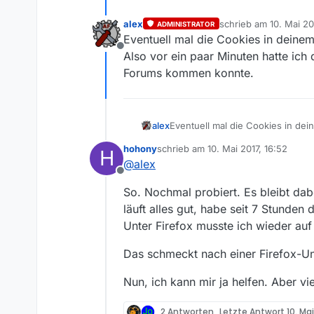
alex
schrieb am
10. Mai 20
ADMINISTRATOR
zuletzt editiert von
Eventuell mal die Cookies in deine
Offline
Also vor ein paar Minuten hatte ich
Forums kommen konnte.
alex
Eventuell mal die Cookies in de
Also vor ein paar Minuten hatte
hohony
schrieb am
10. Mai 2017, 16:52
H
kommen konnte.
zuletzt editiert von
@
alex
Offline
So. Nochmal probiert. Es bleibt dab
läuft alles gut, habe seit 7 Stunden 
Unter Firefox musste ich wieder au
Das schmeckt nach einer Firefox-Un
Nun, ich kann mir ja helfen. Aber vi
2 Antworten
Letzte Antwort
10. Mai