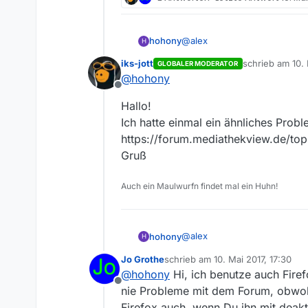
@
alex
hohony
H
iks-jott
schrieb am
10.
GLOBALER MODERATOR
So. Nochmal probiert. Es ble
zuletzt editiert
@
hohony
läuft alles gut, habe seit 7 S
Offline
Unter Firefox musste ich wie
Das schmeckt nach einer Fire
Hallo!
Nun, ich kann mir ja helfen. A
Ich hatte einmal ein ähnliches Probl
https://forum.mediathekview.de/top
Gruß
Auch ein Maulwurfn findet mal ein Huhn!
@
alex
hohony
H
Jo Grothe
schrieb am
10. Mai 2017, 17:30
So. Nochmal probiert. Es ble
zuletzt editiert von
@
hohony
Hi, ich benutze auch Firef
läuft alles gut, habe seit 7 S
Offline
Unter Firefox musste ich wie
Das schmeckt nach einer Fire
nie Probleme mit dem Forum, obwohl
Firefox auch, wenn Du ihn mit deakt