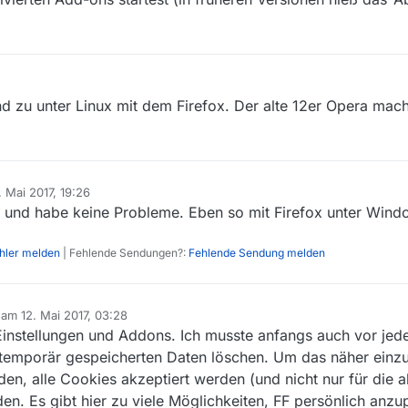
ber vielleicht solltet das mal auf dem Radar bleiben … :-)
d zu unter Linux mit dem Firefox. Der alte 12er Opera mach
. Mai 2017, 19:26
rt von
4 und habe keine Probleme. Eben so mit Firefox unter Wind
ehler melden
| Fehlende Sendungen?:
Fehlende Sendung melden
b am
12. Mai 2017, 03:28
editiert von
y-Einstellungen und Addons. Ich musste anfangs auch vor j
emporär gespeicherten Daten löschen. Um das näher einzug
en, alle Cookies akzeptiert werden (und nicht nur für die a
n. Es gibt hier zu viele Möglichkeiten, FF persönlich anzu