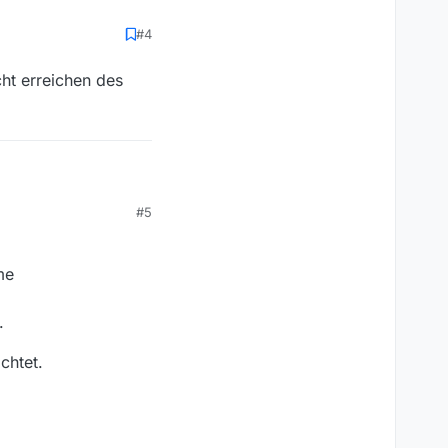
#4
ht erreichen des
ichen des Forums
#5
me
.
chtet.