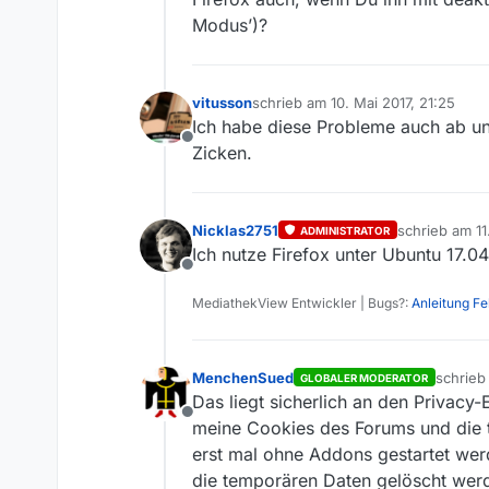
Nun, ich kann mir ja helfen. A
Modus’)?
vitusson
schrieb am
10. Mai 2017, 21:25
zuletzt editiert von
Ich habe diese Probleme auch ab un
Offline
Zicken.
Nicklas2751
schrieb am
11
ADMINISTRATOR
zuletzt editie
Ich nutze Firefox unter Ubuntu 17.0
Offline
MediathekView Entwickler | Bugs?:
Anleitung F
MenchenSued
schrie
GLOBALER MODERATOR
zuletzt 
Das liegt sicherlich an den Privac
Offline
meine Cookies des Forums und die t
erst mal ohne Addons gestartet werd
die temporären Daten gelöscht werde