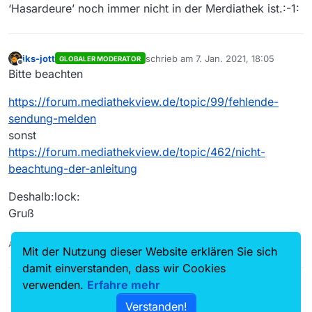
‘Hasardeure’ noch immer nicht in der Merdiathek ist.:-1:
iks-jott
schrieb am
7. Jan. 2021, 18:05
GLOBALER MODERATOR
zuletzt editiert von
Offline
Bitte beachten
https://forum.mediathekview.de/topic/99/fehlende-
sendung-melden
sonst
https://forum.mediathekview.de/topic/462/nicht-
beachtung-der-anleitung
Deshalb:lock:
Gruß
Auch ein Maulwurfn findet mal ein Huhn!
Mit der Nutzung dieser Website erklären Sie sich
damit einverstanden, dass wir Cookies
verwenden.
Erfahre mehr
Verstanden!