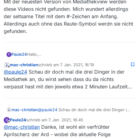
Mit der neuesten Version von Mediathekview werden
diese Videos nicht gefunden. Mich wundert allerdings
der seltsame Titel mit dem #-Zeichen am Anfang.
Allerdings auch ohne das Raute-Symbol werdn sie nicht
gefunden.
Paule24
Hallo,
P
in der ARD- Mediathek sind folgende drei Videos aus
mac-christian
schrieb am
7. Jan. 2021, 16:19
der Serie Wapo Bodensee gelistet:
zuletzt editiert von
Offline
@
paule24
Schau dir doch mal die drei Dinger in der
#Rettungswagen
#Tresor
Mediathek an, du wirst sehen dass du da nichts
#Juwelen
verpasst hast mit den jeweils etwa 2 Minuten Laufzeit…
Mit der neuesten Version von Mediathekview werden
diese Videos nicht gefunden. Mich wundert allerdings
der seltsame Titel mit dem #-Zeichen am Anfang.
Allerdings auch ohne das Raute-Symbol werdn sie
mac-christian
@
paule24
Schau dir doch mal die drei Dinger in
nicht gefunden.
der Mediathek an, du wirst sehen dass du da
Paule24
schrieb am
7. Jan. 2021, 16:45
P
nichts verpasst hast mit den jeweils etwa 2
zuletzt editiert von
Offline
@
mac-christian
Danke, ist wohl ein verfrühter
Minuten Laufzeit…
Aprilscherz der Ard - wobei die aktuelle Folge