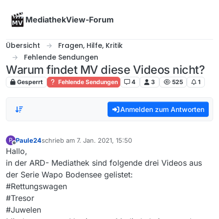
Skip to content
MediathekView-Forum
Übersicht
Fragen, Hilfe, Kritik
Fehlende Sendungen
Warum findet MV diese Videos nicht?
Gesperrt
Fehlende Sendungen
4
3
525
1
Anmelden zum Antworten
Paule24
schrieb am
7. Jan. 2021, 15:50
P
zuletzt editiert von
Offline
Hallo,
in der ARD- Mediathek sind folgende drei Videos aus
der Serie Wapo Bodensee gelistet:
#Rettungswagen
#Tresor
#Juwelen