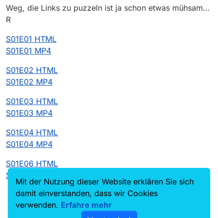
hast.
Jdownloader aufrufen kannst.
Weg, die Links zu puzzeln ist ja schon etwas mühsam…
So geht das aber nur beim ZDF!
R
S01E01 HTML
S01E01 MP4
S01E02 HTML
S01E02 MP4
S01E03 HTML
S01E03 MP4
S01E04 HTML
S01E04 MP4
S01E06 HTML
S01E06 MP4
Mit der Nutzung dieser Website erklären Sie sich
damit einverstanden, dass wir Cookies
verwenden.
Erfahre mehr