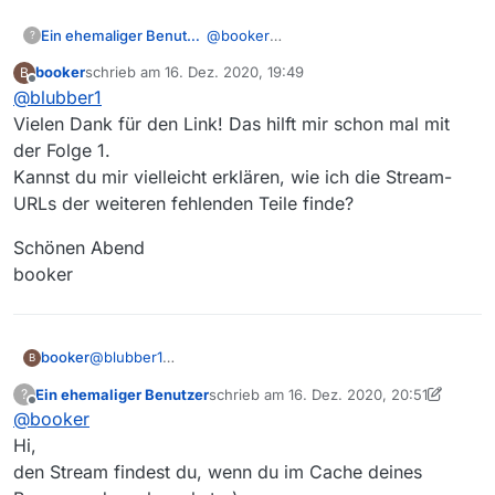
https://www.zdf.de/serien/drinnen-im-internet-sind-
alle-gleich/drinnen-im-internet-sind-alle-gleich-folge-
Betriebssystem:
Win10
Ein ehemaliger Benutzer
@
booker
?
eins-100.html
Das Sendedatum liegt wohl zu weit
MediathekView-Version:
13.6.0
booker
schrieb am
16. Dez. 2020, 19:49
B
zurück für den Crawler.
zuletzt editiert von
Offline
@
blubber1
Rechtsklick > Speichern
Vielen Dank für den Link! Das hilft mir schon mal mit
der Folge 1.
Kannst du mir vielleicht erklären, wie ich die Stream-
URLs der weiteren fehlenden Teile finde?
Schönen Abend
booker
@
blubber1
booker
B
Vielen Dank für den Link! Das hilft mir schon mal mit
Ein ehemaliger Benutzer
schrieb am
16. Dez. 2020, 20:51
?
der Folge 1.
Schönen Abend
zuletzt editiert von Ein ehemaliger Benutz
Offline
@
booker
Kannst du mir vielleicht erklären, wie ich die Stream-
booker
URLs der weiteren fehlenden Teile finde?
Hi,
den Stream findest du, wenn du im Cache deines