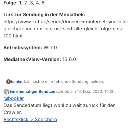
Folge:
1, 2 ,3, 4, 6
Link zur Sendung in der Mediathek:
https://www.zdf.de/serien/drinnen-im-internet-sind-alle-
gleich/drinnen-im-internet-sind-alle-gleich-folge-eins-
100.html
Betriebssystem:
Win10
MediathekView-Version:
13.6.0
Ich möchte eine fehlende Sendung melden:
booker
B
Ein ehemaliger Benutzer
schrieb am
16. Dez. 2020, 11:03
?
Sender:
ZDF
zuletzt editiert von
Offline
@
booker
Sendung:
DRINNEN - Im Internet sind alle gleich
Das Sendedatum liegt wohl zu weit zurück für den
Crawler.
Folge:
1, 2 ,3, 4, 6
Rechtsklick > Speichern
Link zur Sendung in der Mediathek: