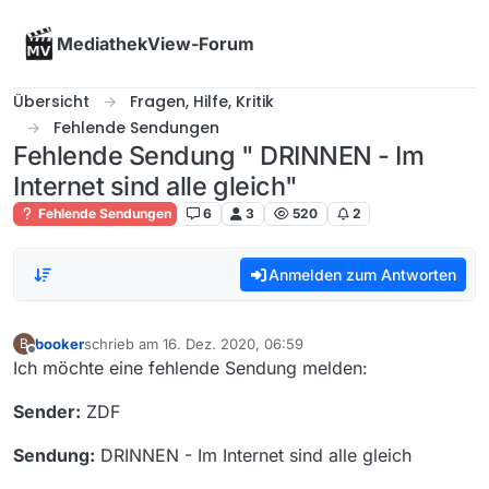
Skip to content
MediathekView-Forum
Übersicht
Fragen, Hilfe, Kritik
Fehlende Sendungen
Fehlende Sendung " DRINNEN - Im
Internet sind alle gleich"
Fehlende Sendungen
6
3
520
2
Anmelden zum Antworten
booker
schrieb am
16. Dez. 2020, 06:59
B
zuletzt editiert von
Offline
Ich möchte eine fehlende Sendung melden:
Sender:
ZDF
Sendung:
DRINNEN - Im Internet sind alle gleich