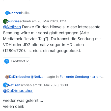
Hallo,
Netizen
N
sunrise
schrieb am
20. Mai 2020, 11:14
S
soweit ich es sehe, habe ich die Checkliste
zuletzt editiert von
Offline
@
Netizen
Danke für den Hinweis, diese interessante
abgearbeitet und hoffentlich nichts übersehen,
deshalb möchte ich nun eine fehlende Sendung
und … danke für die Möglichkeit …
Sendung wäre mir sonst glatt entgangen (Arte
melden:
Mediathek “letzter Tag”). Du kannst die Sendung mit
Sender:
arte
VDH oder JD2 alternativ sogar in HD laden
(1280x720). Ist nicht einmal geogeblockt.
Sendung:
Max Klinger - Die Macht des Weibes
Folge:
./.
N
1 Antwort
Link zur Sendung in der Mediathek:
https://www.arte.tv/de/videos/085403-000-A/max-
@
Netizen
sagte in
Fehlende Sendung - arte -
DaDirnbocher
klinger-die-macht-des-weibes/
Betriebssystem:
Win 10
Max Klinger - Die Macht des Weibes
:
Netizen
schrieb am
20. Mai 2020, 16:19
N
zuletzt editiert von
Offline
MediathekView-Version:
3.5.1
@
DaDirnbocher
wie kann ich sie in die MediathekView-
Filmliste integrieren, so dass
Auch unter mediathekviewweb.de nicht gefunden.
Gar nicht.
MediathekView den Download machen
wieder was gelernt …
kann?
vielen dank