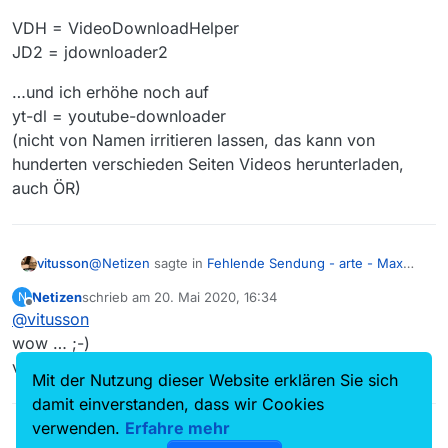
VDH = VideoDownloadHelper
JD2 = jdownloader2
…und ich erhöhe noch auf
yt-dl = youtube-downloader
(nicht von Namen irritieren lassen, das kann von
hunderten verschieden Seiten Videos herunterladen,
auch ÖR)
@
Netizen
sagte in
Fehlende Sendung - arte - Max
vitusson
Klinger - Die Macht des Weibes
:
Netizen
schrieb am
20. Mai 2020, 16:34
N
zuletzt editiert von
Offline
@
vitusson
@
sunrise
oh, noch mehr zu lernen … neugier …
wow … ;-)
VDH = VideoDownloadHelper
vielen Dank
JD2 = jdownloader2
Mit der Nutzung dieser Website erklären Sie sich
…und ich erhöhe noch auf
damit einverstanden, dass wir Cookies
yt-dl = youtube-downloader
verwenden.
Erfahre mehr
(nicht von Namen irritieren lassen, das kann von
hunderten verschieden Seiten Videos herunterladen,