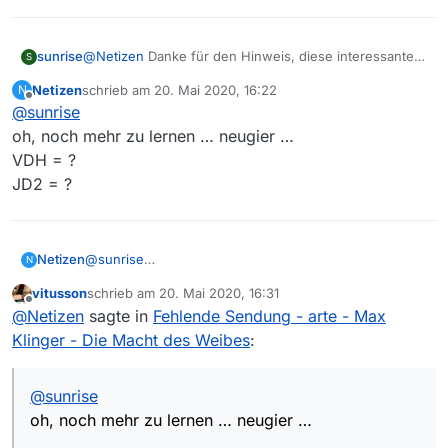
Oder gibt es noch einen anderen Weg?
folge doch den geposteten link aus …
sunrise
@
Netizen
Danke für den Hinweis, diese interessante
S
Sendung wäre mir sonst glatt entgangen (Arte
Vielen Dank!
Netizen
schrieb am
20. Mai 2020, 16:22
N
Mediathek “letzter Tag”). Du kannst die Sendung mit
Mit besten Wünschen
zuletzt editiert von
Offline
@
sunrise
Die Sendung findest du hier (SQ ist bei
VDH oder JD2 alternativ sogar in HD laden (1280x720).
P.S… unter [Hilfe] -> [Programminfos anzeigen…]
Arte die beste Qualität).
Ist nicht einmal geogeblockt.
bekomme ich keine Information.
oh, noch mehr zu lernen … neugier …
… Auflösung wählen, Rechte Maustaste ->
VDH = ?
speichern unter:
JD2 = ?
Netizen
@
sunrise
N
oh, noch mehr zu lernen … neugier …
vitusson
schrieb am
20. Mai 2020, 16:31
VDH = ?
zuletzt editiert von
Offline
@
Netizen
sagte in
Fehlende Sendung - arte - Max
JD2 = ?
Klinger - Die Macht des Weibes
:
@
sunrise
oh, noch mehr zu lernen … neugier …