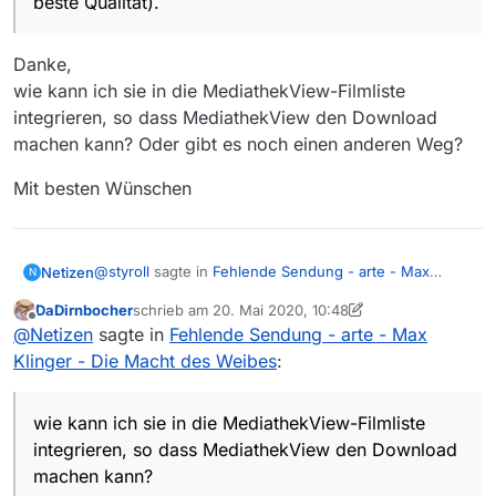
beste Qualität).
Danke,
wie kann ich sie in die MediathekView-Filmliste
integrieren, so dass MediathekView den Download
machen kann? Oder gibt es noch einen anderen Weg?
Mit besten Wünschen
@
styroll
sagte in
Fehlende Sendung - arte - Max
Netizen
N
Klinger - Die Macht des Weibes
:
DaDirnbocher
schrieb am
20. Mai 2020, 10:48
zuletzt editiert von DaDirnbocher
Offline
Die Sendung findest du
hier
(SQ ist bei Arte die
@
Netizen
sagte in
Fehlende Sendung - arte - Max
beste Qualität).
Klinger - Die Macht des Weibes
:
Danke,
wie kann ich sie in die MediathekView-Filmliste
integrieren, so dass MediathekView den Download
Mit besten Wünschen
wie kann ich sie in die MediathekView-Filmliste
machen kann? Oder gibt es noch einen anderen Weg?
integrieren, so dass MediathekView den Download
machen kann?