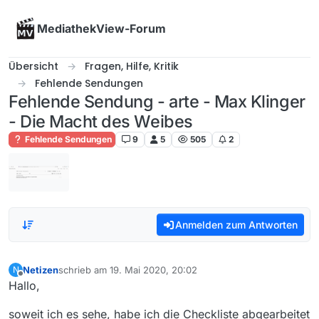
Skip to content
MediathekView-Forum
Übersicht
Fragen, Hilfe, Kritik
Fehlende Sendungen
Fehlende Sendung - arte - Max Klinger
- Die Macht des Weibes
Fehlende Sendungen
9
5
505
2
Anmelden zum Antworten
Netizen
schrieb am
19. Mai 2020, 20:02
N
zuletzt editiert von
Offline
Hallo,
soweit ich es sehe, habe ich die Checkliste abgearbeitet