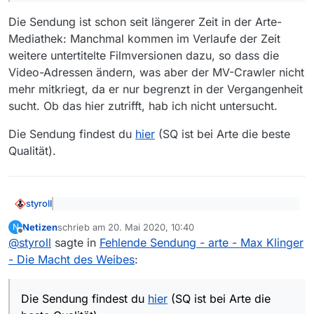
Die Sendung ist schon seit längerer Zeit in der Arte-
Sendung:
Max Klinger - Die Macht des Weibes
Mediathek: Manchmal kommen im Verlaufe der Zeit
Folge:
./.
weitere untertitelte Filmversionen dazu, so dass die
Video-Adressen ändern, was aber der MV-Crawler nicht
Link zur Sendung in der Mediathek:
mehr mitkriegt, da er nur begrenzt in der Vergangenheit
https://www.arte.tv/de/videos/085403-000-A/max-
klinger-die-macht-des-weibes/
Betriebssystem:
Win 10
sucht. Ob das hier zutrifft, hab ich nicht untersucht.
MediathekView-Version:
3.5.1
Die Sendung findest du
hier
(SQ ist bei Arte die beste
Qualität).
Auch unter mediathekviewweb.de nicht gefunden.
styroll
@
Netizen
sagte: Fehlende Sendung - arte - Max
Netizen
schrieb am
20. Mai 2020, 10:40
N
Klinger - Die Macht des Weibes
zuletzt editiert von
Offline
Die Sendung ist schon seit längerer Zeit in der Arte-
@
styroll
sagte in
Fehlende Sendung - arte - Max Klinger
Vielen Dank!
Mediathek: Manchmal kommen im Verlaufe der Zeit
- Die Macht des Weibes
:
Mit besten Wünschen
weitere untertitelte Filmversionen dazu, so dass die
Die Sendung findest du
hier
(SQ ist bei Arte die beste
P.S… unter [Hilfe] -> [Programminfos anzeigen…]
Video-Adressen ändern, was aber der MV-Crawler nicht
Qualität).
bekomme ich keine Information.
mehr mitkriegt, da er nur begrenzt in der Vergangenheit
Die Sendung findest du
hier
(SQ ist bei Arte die
sucht. Ob das hier zutrifft, hab ich nicht untersucht.