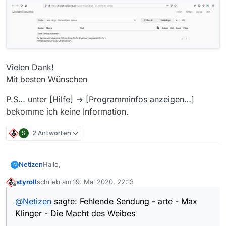
Vielen Dank!
Mit besten Wünschen
P.S… unter [Hilfe] -> [Programminfos anzeigen…]
bekomme ich keine Information.
S
2 Antworten
Hallo,
Netizen
N
styroll
schrieb am
19. Mai 2020, 22:13
soweit ich es sehe, habe ich die Checkliste
zuletzt editiert von
Offline
abgearbeitet und hoffentlich nichts übersehen,
@
Netizen
sagte: Fehlende Sendung - arte - Max
deshalb möchte ich nun eine fehlende Sendung
und … danke für die Möglichkeit …
Klinger - Die Macht des Weibes
melden:
Sender:
arte