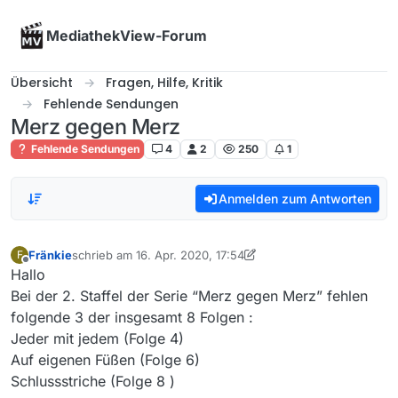
Skip to content
MediathekView-Forum
Übersicht
Fragen, Hilfe, Kritik
Fehlende Sendungen
Merz gegen Merz
Fehlende Sendungen
4
2
250
1
Anmelden zum Antworten
Fränkie
schrieb am
16. Apr. 2020, 17:54
F
zuletzt editiert von Fränkie
Offline
Hallo
Bei der 2. Staffel der Serie “Merz gegen Merz” fehlen
folgende 3 der insgesamt 8 Folgen :
Jeder mit jedem (Folge 4)
Auf eigenen Füßen (Folge 6)
Schlussstriche (Folge 8 )