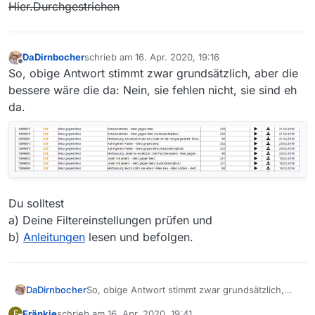
Hier.
Durchgestrichen
DaDirnbocher
schrieb am
16. Apr. 2020, 19:16
zuletzt editiert von
Offline
So, obige Antwort stimmt zwar grundsätzlich, aber die
bessere wäre die da: Nein, sie fehlen nicht, sie sind eh
da.
Du solltest
a) Deine Filtereinstellungen prüfen und
b)
Anleitungen
lesen und befolgen.
So, obige Antwort stimmt zwar grundsätzlich,
DaDirnbocher
aber die bessere wäre die da: Nein, sie fehlen
Fränkie
schrieb am
16. Apr. 2020, 19:41
F