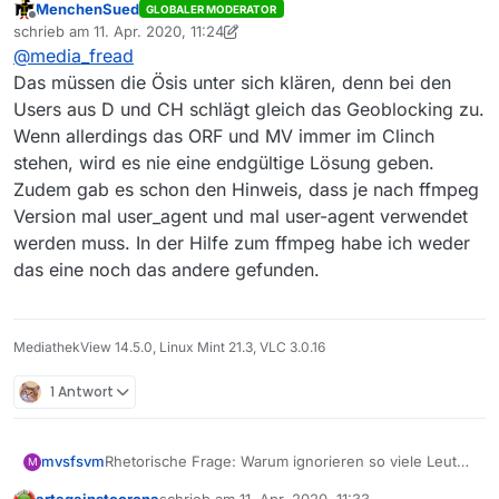
MenchenSued
GLOBALER MODERATOR
Offline
Es gibt - gefühlt - Badewannen voll mit
schrieb am
11. Apr. 2020, 11:24
zuletzt editiert von MenchenSued
4. Nov. 2020, 13:25
Threads bezüglich des Blocks von “Mozilla”
@
media_fread
Ja ich weiss, aber es scheint halt auch noch
durch den ORF.
Das müssen die Ösis unter sich klären, denn bei den
immer viele Threads zu geben die beim suchen
Users aus D und CH schlägt gleich das Geoblocking zu.
zuerst gefunden werden wo der alte User-Agent
steht.
Wenn allerdings das ORF und MV immer im Clinch
Ich wunderte mich halt ob es irgendwo einen
stehen, wird es nie eine endgültige Lösung geben.
sehr zentralen Thread gibt der die Leute noch
Zudem gab es schon den Hinweis, dass je nach ffmpeg
falsch leitet.
Version mal user_agent und mal user-agent verwendet
werden muss. In der Hilfe zum ffmpeg habe ich weder
das eine noch das andere gefunden.
MediathekView 14.5.0, Linux Mint 21.3, VLC 3.0.16
1 Antwort
mvsfsvm
Rhetorische Frage: Warum ignorieren so viele Leute
M
die Forensuche und die Hinweise auf die