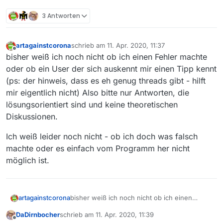
3 Antworten
artagainstcorona
schrieb am
11. Apr. 2020, 11:37
zuletzt editiert von
Offline
bisher weiß ich noch nicht ob ich einen Fehler machte
oder ob ein User der sich auskennt mir einen Tipp kennt
(ps: der hinweis, dass es eh genug threads gibt - hilft
mir eigentlich nicht) Also bitte nur Antworten, die
lösungsorientiert sind und keine theoretischen
Diskussionen.
Ich weiß leider noch nicht - ob ich doch was falsch
machte oder es einfach vom Programm her nicht
möglich ist.
bisher weiß ich noch nicht ob ich einen
artagainstcorona
Fehler machte oder ob ein User der sich
DaDirnbocher
schrieb am
11. Apr. 2020, 11:39
auskennt mir einen Tipp kennt (ps: der
Ich weiß leider noch nicht - ob ich doch was
zuletzt editiert von
Offline