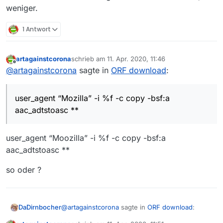
weniger.
1 Antwort
artagainstcorona
schrieb am
11. Apr. 2020, 11:46
zuletzt editiert von
Offline
@
artagainstcorona
sagte in
ORF download
:
user_agent “Mozilla” -i %f -c copy -bsf:a
aac_adtstoasc **
user_agent “Moozilla” -i %f -c copy -bsf:a
aac_adtstoasc **
so oder ?
@
artagainstcorona
sagte in
ORF download
:
DaDirnbocher