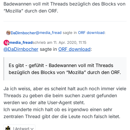
Badewannen voll mit Threads bezüglich des Blocks von
“Mozilla” durch den ORF.
@
media_fread
sagte in
ORF download
:
DaDirnbocher
media_fread
schrieb am
11. Apr. 2020, 11:15
M
zuletzt editiert von
Offline
@
DaDirnbocher
sagte in
Ist das schon mal irgendwo in den
ORF download
:
wichtigsten Thread aktualisiert worden?
Ich glaub ich versteh die Frage nicht. Es gibt -
gefühlt - Badewannen voll mit Threads
Es gibt - gefühlt - Badewannen voll mit Threads
bezüglich des Blocks von “Mozilla” durch den
bezüglich des Blocks von “Mozilla” durch den ORF.
ORF.
Ja ich weiss, aber es scheint halt auch noch immer viele
Threads zu geben die beim suchen zuerst gefunden
werden wo der alte User-Agent steht.
Ich wunderte mich halt ob es irgendwo einen sehr
zentralen Thread gibt der die Leute noch falsch leitet.
1 Antwort