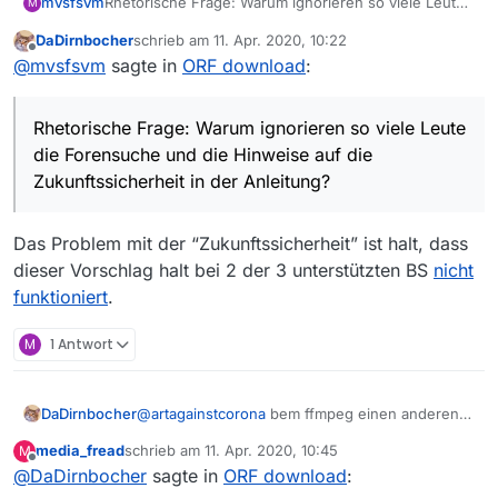
mvsfsvm
Rhetorische Frage: Warum ignorieren so viele Leute
M
die Forensuche und die Hinweise auf die
DaDirnbocher
schrieb am
11. Apr. 2020, 10:22
Zukunftssicherheit in der Anleitung?
zuletzt editiert von
Offline
@
mvsfsvm
sagte in
ORF download
:
beim ffmepg speichern den Schalter so
Feld “Schalter” nach dem user_agent
Rhetorische Frage: Warum ignorieren so viele Leute
eingetragen wie er in der Anleitung
7.Windows 10 neuestes Update
eintrag und vor dem “-i” ein
stand:
die Forensuche und die Hinweise auf die
Leerzeichen
Anleitung: Einstellungen für ORF
-user_agent “Mozilla” -i %f -c copy -
Aber es funtkioniert der download nicht - Orf
Zukunftssicherheit in der Anleitung?
download
bsf:a aac_adtstoasc **
- andere alle :(
Hat jemand eine Idee
Das Problem mit der “Zukunftssicherheit” ist halt, dass
lg aac
dieser Vorschlag halt bei 2 der 3 unterstützten BS
nicht
funktioniert
.
M
1 Antwort
DaDirnbocher
@
artagainstcorona
bem ffmpeg einen anderen
Eintrag als “Mozilla” nehmen, "Moozilla"tät
Empfohlen Version 8 Update 241
media_fread
schrieb am
11. Apr. 2020, 10:45
M
schon reichen.
zuletzt editiert von
Offline
(Dateigröße: 1.97 MB)
@
DaDirnbocher
sagte in
ORF download
:
Wichtig: allfällige angelegte Downloads vorher
Releasedatum: 14. Januar 2020
löschen, dann den Eintrag ändern und danach