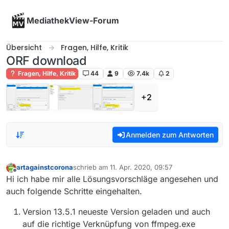
Skip to content
MediathekView-Forum
Übersicht
Fragen, Hilfe, Kritik
ORF download
Fragen, Hilfe, Kritik
44
9
7.4k
2
+2
Anmelden zum Antworten
artagainstcorona
schrieb am
11. Apr. 2020, 09:57
zuletzt editiert von
Offline
Hi ich habe mir alle Lösungsvorschläge angesehen und
auch folgende Schritte eingehalten.
Version 13.5.1 neueste Version geladen und auch
auf die richtige Verknüpfung von ffmpeg.exe