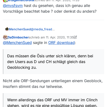
artagainstcorona
schrieb am
11. Apr. 2020, 11:33
Zukunftssicherheit in der Anleitung?
zuletzt editiert von
Offline
@
mvsfsvm
hast du gesehen, dass ich genau alle
Vorschläge beachtet habe ? oder denkst du anders?
MenchenSued
@
media_fread
Das müssen die Ösis unter sich klären, denn
DaDirnbocher
schrieb am
11. Apr. 2020, 11:35
bei den Users aus D und CH schlägt gleich das
zuletzt editiert von DaDirnbocher
4. Nov. 2020, 13:36
Offline
@
MenchenSued
sagte in
ORF download
:
Geoblocking zu. Wenn allerdings das ORF und
MV immer im Clinch stehen, wird es nie eine
endgültige Lösung geben. Zudem gab es
Das müssen die Ösis unter sich klären, denn bei
schon den Hinweis, dass je nach ffmpeg
Version mal user_agent und mal user-agent
den Users aus D und CH schlägt gleich das
verwendet werden muss. In der Hilfe zum
Geoblocking zu.
ffmpeg habe ich weder das eine noch das
andere gefunden.
Nicht alle ORF-Sendungen unterliegen einem Geoblock,
insofern stimmt das nur teilweise.
Wenn allerdings das ORF und MV immer im Clinch
stehen, wird es nie eine endgültige Lösung geben.