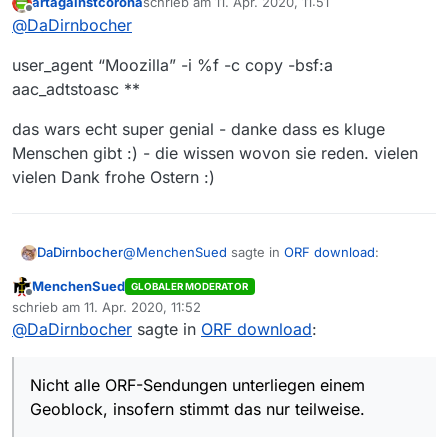
artagainstcorona
schrieb am
11. Apr. 2020, 11:51
zuletzt editiert von
Offline
nur Moozilla uns sonst nichts oder nur
@
DaDirnbocher
user agent vorher weg ?
einfach ein zweites o einfügen. Sonst nix. Net
user_agent “Moozilla” -i %f -c copy -bsf:a
mehr, net weniger.
aac_adtstoasc **
das wars echt super genial - danke dass es kluge
Menschen gibt :) - die wissen wovon sie reden. vielen
vielen Dank frohe Ostern :)
@
MenchenSued
sagte in
ORF download
:
DaDirnbocher
MenchenSued
GLOBALER MODERATOR
Offline
Das müssen die Ösis unter sich klären,
schrieb am
11. Apr. 2020, 11:52
zuletzt editiert von
denn bei den Users aus D und CH schlägt
@
DaDirnbocher
sagte in
ORF download
:
Nicht alle ORF-Sendungen unterliegen einem
gleich das Geoblocking zu.
Geoblock, insofern stimmt das nur teilweise.
Nicht alle ORF-Sendungen unterliegen einem
Wenn allerdings das ORF und MV immer im
Geoblock, insofern stimmt das nur teilweise.
Clinch stehen, wird es nie eine endgültige
Das stimmt allerdings, daher ist da immer mit
Lösung geben.