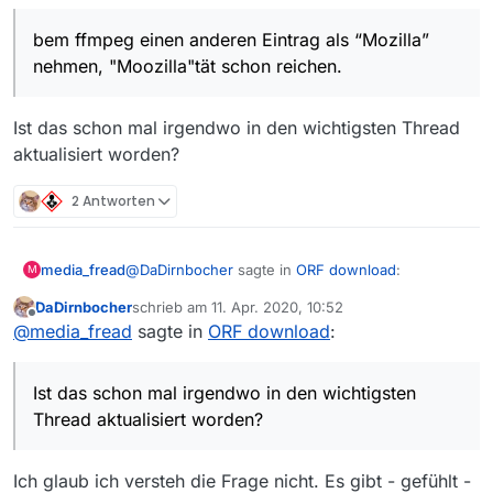
die Downloads neu anlegen.
bem ffmpeg einen anderen Eintrag als “Mozilla”
nehmen, "Moozilla"tät schon reichen.
Ist das schon mal irgendwo in den wichtigsten Thread
aktualisiert worden?
2 Antworten
@
DaDirnbocher
sagte in
ORF download
:
media_fread
M
DaDirnbocher
schrieb am
11. Apr. 2020, 10:52
zuletzt editiert von
Offline
bem ffmpeg einen anderen Eintrag als
@
media_fread
sagte in
ORF download
:
“Mozilla” nehmen, "Moozilla"tät schon
Ist das schon mal irgendwo in den wichtigsten
reichen.
Thread aktualisiert worden?
Ist das schon mal irgendwo in den wichtigsten
Thread aktualisiert worden?
Ich glaub ich versteh die Frage nicht. Es gibt - gefühlt -