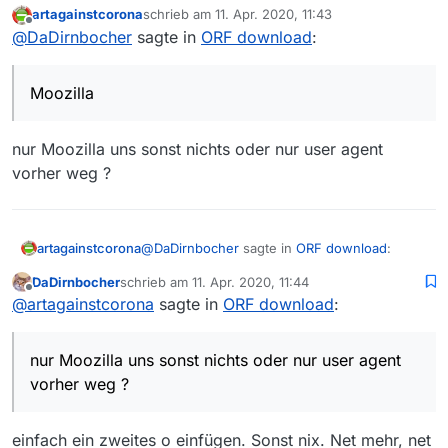
artagainstcorona
schrieb am
11. Apr. 2020, 11:43
zuletzt editiert von
Offline
@
DaDirnbocher
sagte in
ORF download
:
Moozilla
nur Moozilla uns sonst nichts oder nur user agent
vorher weg ?
@
DaDirnbocher
sagte in
ORF download
:
artagainstcorona
DaDirnbocher
schrieb am
11. Apr. 2020, 11:44
zuletzt editiert von
Offline
Moozilla
@
artagainstcorona
sagte in
ORF download
:
nur Moozilla uns sonst nichts oder nur user
nur Moozilla uns sonst nichts oder nur user agent
agent vorher weg ?
vorher weg ?
einfach ein zweites o einfügen. Sonst nix. Net mehr, net