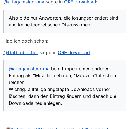
@
artagainstcorona
sagte in
ORF download
:
hinweis, dass es eh genug threads gibt - hilft
falsch machte oder es einfach vom Programm
mir eigentlich nicht) Also bitte nur Antworten,
her nicht möglich ist.
die lösungsorientiert sind und keine
Also bitte nur Antworten, die lösungsorientiert sind
theoretischen Diskussionen.
und keine theoretischen Diskussionen.
Hab ich doch schon:
@
DaDirnbocher
sagte in
ORF download
:
@
artagainstcorona
bem ffmpeg einen anderen
Eintrag als “Mozilla” nehmen, "Moozilla"tät schon
reichen.
Wichtig: allfällige angelegte Downloads vorher
löschen, dann den Eintrag ändern und danach die
Downloads neu anlegen.