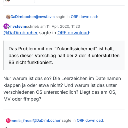
@
mvsfsvm
sagte in
ORF download
:
DaDirnbocher
mvsfsvm
schrieb am
11. Apr. 2020, 11:23
M
zuletzt editiert von
Offline
@
DaDirnbocher
sagte in
Rhetorische Frage: Warum ignorieren so
ORF download
:
viele Leute die Forensuche und die
Das Problem mit der “Zukunftssicherheit” ist
Hinweise auf die Zukunftssicherheit in der
halt, dass dieser Vorschlag halt bei 2 der 3
Das Problem mit der “Zukunftssicherheit” ist halt,
Anleitung?
unterstützten BS
nicht funktioniert
.
dass dieser Vorschlag halt bei 2 der 3 unterstützten
BS nicht funktioniert.
Nur warum ist das so? Die Leerzeichen im Dateinamen
klappen ja oder etwa nicht? Und warum ist das unter
verschiedenen OS unterschiedlich? Liegt das am OS,
MV oder ffmpeg?
@
DaDirnbocher
sagte in
ORF download
:
media_fread
M