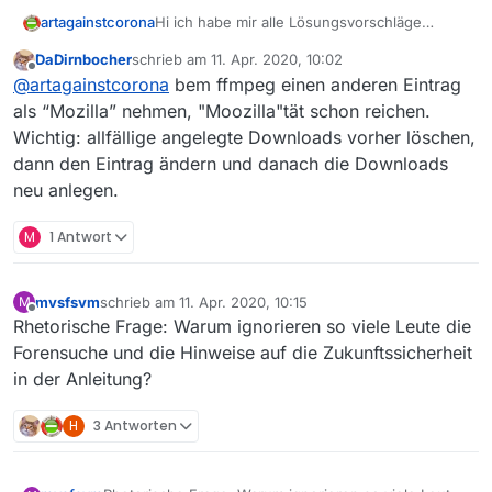
Hi ich habe mir alle Lösungsvorschläge
artagainstcorona
angesehen und auch folgende Schritte
DaDirnbocher
schrieb am
11. Apr. 2020, 10:02
eingehalten.
Version 13.5.1 neueste Version geladen
zuletzt editiert von
Offline
@
artagainstcorona
bem ffmpeg einen anderen Eintrag
-user_agent “Mozilla” -i %f -c copy -bsf:a
und auch auf die richtige Verknüpfung
aac_adtstoasc **
von ffmpeg.exe geachtet
als “Mozilla” nehmen, "Moozilla"tät schon reichen.
Wichtig: allfällige angelegte Downloads vorher löschen,
dann den Eintrag ändern und danach die Downloads
neu anlegen.
M
1 Antwort
mvsfsvm
schrieb am
11. Apr. 2020, 10:15
M
zuletzt editiert von
Offline
den download UserAgent eingefügt:
Rhetorische Frage: Warum ignorieren so viele Leute die
Mozilla/5.0 (Windows NT 10.0; Win64;
Forensuche und die Hinweise auf die Zukunftssicherheit
auch die Abspieler-Parameter
x64) AppleWebKit/537.36 (KHTML, like
eingetragen
in der Anleitung?
Gecko) Chrome/80.0.3987.163
%f–play-and-exit:http-user-agent=“X”
Safari/537.36
H
3 Antworten