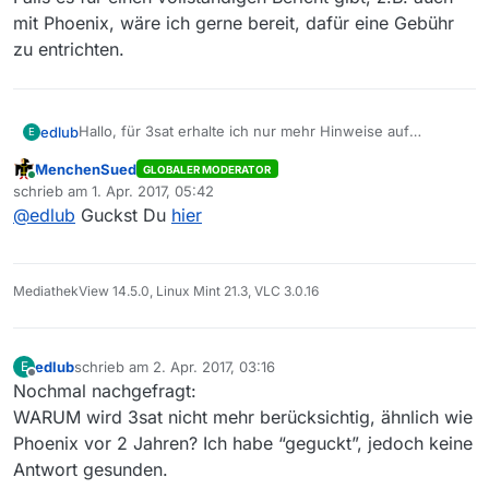
mit Phoenix, wäre ich gerne bereit, dafür eine Gebühr
zu entrichten.
Hallo, für 3sat erhalte ich nur mehr Hinweise auf
edlub
E
mickrige Bauerfeind-Sendungen. Ist dies Absicht? Es
MenchenSued
GLOBALER MODERATOR
begann schon damit, dass ohnedies nur mehr wenige
Falls es für einen vollständigen Bericht gibt, z.B. auch
Online
schrieb am
1. Apr. 2017, 05:42
3sat-Sendungen angezeigt wurden. Aber nun dieser
mit Phoenix, wäre ich gerne bereit, dafür eine Gebühr
zuletzt editiert von
@
edlub
Guckst Du
hier
Quasi-Totalausfall?
zu entrichten.
MediathekView 14.5.0, Linux Mint 21.3, VLC 3.0.16
edlub
schrieb am
2. Apr. 2017, 03:16
E
zuletzt editiert von
Offline
Nochmal nachgefragt:
WARUM wird 3sat nicht mehr berücksichtig, ähnlich wie
Phoenix vor 2 Jahren? Ich habe “geguckt”, jedoch keine
Antwort gesunden.