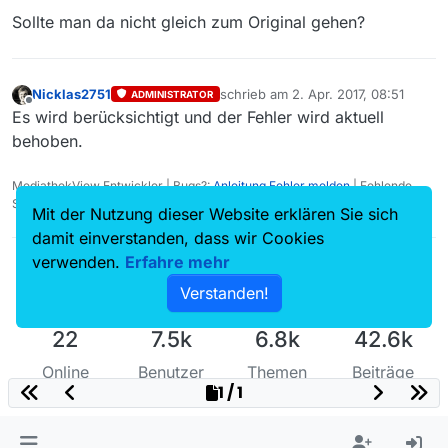
Sollte man da nicht gleich zum Original gehen?
Nicklas2751
schrieb am
2. Apr. 2017, 08:51
ADMINISTRATOR
zuletzt editiert von
Offline
Es wird berücksichtigt und der Fehler wird aktuell
behoben.
MediathekView Entwickler | Bugs?:
Anleitung Fehler melden
| Fehlende
Sendungen?:
Fehlende Sendung melden
Mit der Nutzung dieser Website erklären Sie sich
damit einverstanden, dass wir Cookies
verwenden.
Erfahre mehr
Verstanden!
22
7.5k
6.8k
42.6k
Online
Benutzer
Themen
Beiträge
1 / 1