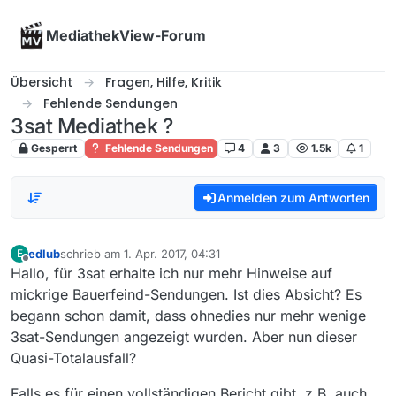
Skip to content
MediathekView-Forum
Übersicht
Fragen, Hilfe, Kritik
Fehlende Sendungen
3sat Mediathek ?
Gesperrt
Fehlende Sendungen
4
3
1.5k
1
Anmelden zum Antworten
edlub
schrieb am
1. Apr. 2017, 04:31
E
zuletzt editiert von
Offline
Hallo, für 3sat erhalte ich nur mehr Hinweise auf
mickrige Bauerfeind-Sendungen. Ist dies Absicht? Es
begann schon damit, dass ohnedies nur mehr wenige
3sat-Sendungen angezeigt wurden. Aber nun dieser
Quasi-Totalausfall?
Falls es für einen vollständigen Bericht gibt, z.B. auch