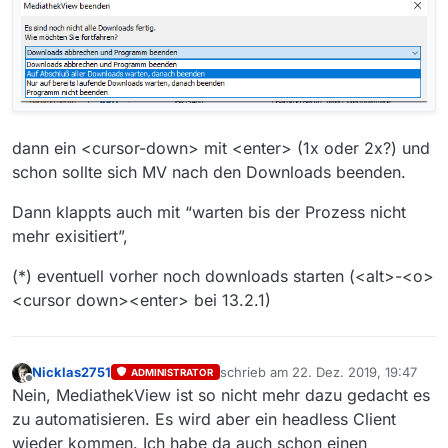
dann ein <cursor-down> mit <enter> (1x oder 2x?) und
schon sollte sich MV nach den Downloads beenden.
Dann klappts auch mit “warten bis der Prozess nicht
mehr exisitiert”,
(*) eventuell vorher noch downloads starten (<alt>-<o>
<cursor down><enter> bei 13.2.1)
Nicklas2751
schrieb am
22. Dez. 2019, 19:47
ADMINISTRATOR
zuletzt editiert von
Offline
Nein, MediathekView ist so nicht mehr dazu gedacht es
zu automatisieren. Es wird aber ein headless Client
wieder kommen. Ich habe da auch schon einen