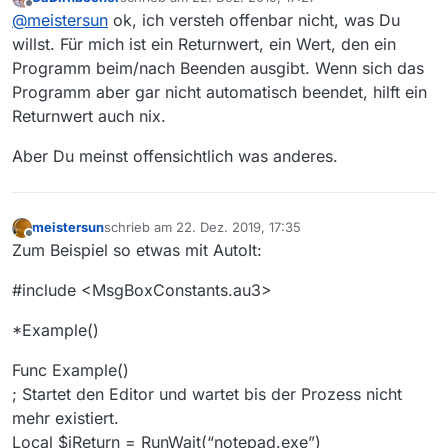
nötig. Ich will nur wissen, wann die Downloads
zuletzt editiert von
Offline
@
meistersun
ok, ich versteh offenbar nicht, was Du
fertig sind, einen Rückgabewert bekommen und
damit einen control q auslösen um das Programm
willst. Für mich ist ein Returnwert, ein Wert, den ein
zu beenden. Mehr nicht.
Programm beim/nach Beenden ausgibt. Wenn sich das
Programm aber gar nicht automatisch beendet, hilft ein
Returnwert auch nix.
Aber Du meinst offensichtlich was anderes.
meistersun
schrieb am
22. Dez. 2019, 17:35
zuletzt editiert von
Offline
Zum Beispiel so etwas mit AutoIt:
#include <MsgBoxConstants.au3>
*Example()
Func Example()
; Startet den Editor und wartet bis der Prozess nicht
mehr existiert.
Local $iReturn = RunWait(“notepad.exe”)