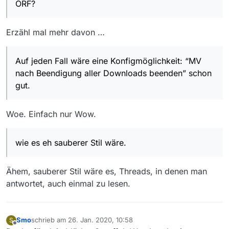
ORF?
Erzähl mal mehr davon …
Auf jeden Fall wäre eine Konfigmöglichkeit: “MV
nach Beendigung aller Downloads beenden” schon
gut.
Woe. Einfach nur Wow.
wie es eh sauberer Stil wäre.
Ähem, sauberer Stil wäre es, Threads, in denen man
antwortet, auch einmal zu lesen.
Smo
schrieb am
26. Jan. 2020, 10:58
S
zuletzt editiert von
Offline