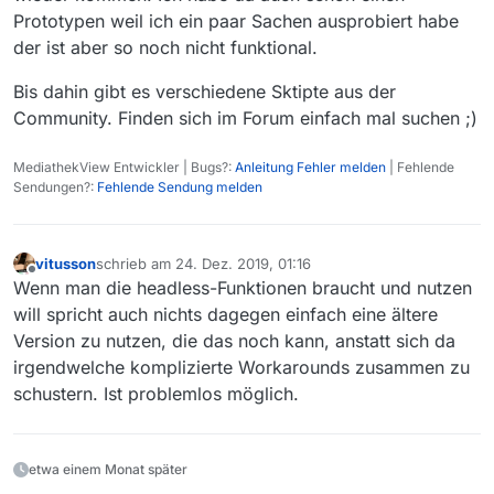
Prototypen weil ich ein paar Sachen ausprobiert habe
der ist aber so noch nicht funktional.
Bis dahin gibt es verschiedene Sktipte aus der
Community. Finden sich im Forum einfach mal suchen ;)
MediathekView Entwickler | Bugs?:
Anleitung Fehler melden
| Fehlende
Sendungen?:
Fehlende Sendung melden
vitusson
schrieb am
24. Dez. 2019, 01:16
zuletzt editiert von
Offline
Wenn man die headless-Funktionen braucht und nutzen
will spricht auch nichts dagegen einfach eine ältere
Version zu nutzen, die das noch kann, anstatt sich da
irgendwelche komplizierte Workarounds zusammen zu
schustern. Ist problemlos möglich.
etwa einem Monat später