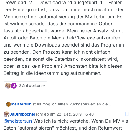
Download, 2 = Download wird ausgeführt, 1 = Fehler.
Der Hintergrund ist, dass ich immer noch nicht mit der
Möglichkeit der automatisierung der MV fertig bin. Es
ist wirklich schade, dass die commandline Option -
fastauto abgeschafft wurde. Mein neuer Ansatz ist mit
Autoit oder Batch die MediathekView.exe aufzurufen
und wenn die Downloads beendet sind das Programm
zu beenden. Den Prozess kann ich nicht einfach
beenden, da sonst die Datenbank inkonsistent wird,
oder ist das kein Problem? Ansonsten bitte ich diesen
Beitrag in die Ideensammlung aufzunehmen.
J
2 Antworten
meistersun
Ist es möglich einen Rückgabewert an die
MediathekView.exe zu geben wenn die Downloads
DaDirnbocher
schrieb am
22. Dez. 2019, 16:40
abgeschlossen sind oder keine Downloads da
zuletzt editiert von
Offline
@
meistersun
Was ich ja nicht verstehe. Wenn Du MV via
sind? Wie allgemein in aufgerufenen Programmen
üblich könnte man definieren 0 = Fertig, keine
Batch “automatisieren” möchtest, und den Returnwert