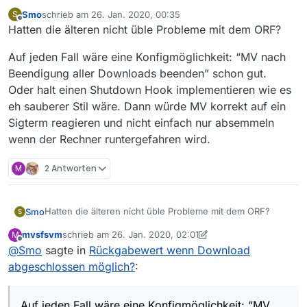
Smo
schrieb am
26. Jan. 2020, 00:35
S
zuletzt editiert von
Offline
Hatten die älteren nicht üble Probleme mit dem ORF?
Auf jeden Fall wäre eine Konfigmöglichkeit: “MV nach
Beendigung aller Downloads beenden” schon gut.
Oder halt einen Shutdown Hook implementieren wie es
eh sauberer Stil wäre. Dann würde MV korrekt auf ein
Sigterm reagieren und nicht einfach nur absemmeln
wenn der Rechner runtergefahren wird.
M
2 Antworten
Hatten die älteren nicht üble Probleme mit dem ORF?
Smo
S
mvsfsvm
schrieb am
26. Jan. 2020, 02:01
M
Auf jeden Fall wäre eine Konfigmöglichkeit: “MV nach
zuletzt editiert von mvsfsvm
Offline
@
Smo
sagte in
Rückgabewert wenn Download
Beendigung aller Downloads beenden” schon gut.
Oder halt einen Shutdown Hook implementieren wie es
abgeschlossen möglich?
:
eh sauberer Stil wäre. Dann würde MV korrekt auf ein
Sigterm reagieren und nicht einfach nur absemmeln wenn
der Rechner runtergefahren wird.
Auf jeden Fall wäre eine Konfigmöglichkeit: “MV