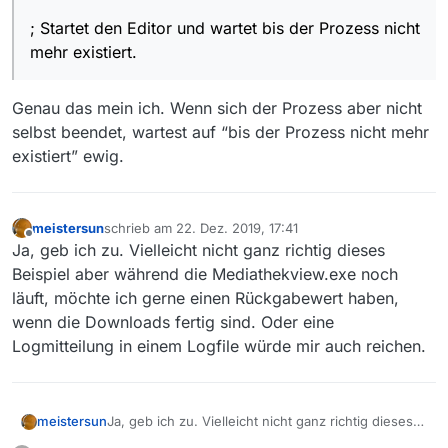
Func Example()
; Startet den Editor und wartet bis der Prozess
; Startet den Editor und wartet bis der Prozess nicht
nicht mehr existiert.
; Zeigt den Rückgabewert des Editorprozesse
mehr existiert.
Local $iReturn = RunWait(“notepad.exe”)
EndFunc ;==>Example*
Genau das mein ich. Wenn sich der Prozess aber nicht
Wenn man über die MediathekView.exe einen
selbst beendet, wartest auf “bis der Prozess nicht mehr
Rückgabewert bekäme dass die Downloads
existiert” ewig.
abgeschlossen sind, kann man einen Tastenbefehl
mit Autoit senden, der das Programm beendet:
Send{“^q”}
meistersun
schrieb am
22. Dez. 2019, 17:41
zuletzt editiert von
Offline
Ja, geb ich zu. Vielleicht nicht ganz richtig dieses
Beispiel aber während die Mediathekview.exe noch
läuft, möchte ich gerne einen Rückgabewert haben,
wenn die Downloads fertig sind. Oder eine
Logmitteilung in einem Logfile würde mir auch reichen.
meistersun
Ja, geb ich zu. Vielleicht nicht ganz richtig dieses
Beispiel aber während die Mediathekview.exe