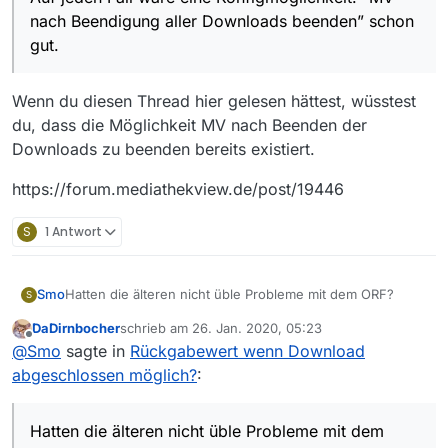
nach Beendigung aller Downloads beenden” schon
gut.
Wenn du diesen Thread hier gelesen hättest, wüsstest
du, dass die Möglichkeit MV nach Beenden der
Downloads zu beenden bereits existiert.
https://forum.mediathekview.de/post/19446
S
1 Antwort
Hatten die älteren nicht üble Probleme mit dem ORF?
Smo
S
DaDirnbocher
schrieb am
26. Jan. 2020, 05:23
Auf jeden Fall wäre eine Konfigmöglichkeit: “MV nach
zuletzt editiert von
Offline
@
Smo
sagte in
Rückgabewert wenn Download
Beendigung aller Downloads beenden” schon gut.
Oder halt einen Shutdown Hook implementieren wie es
abgeschlossen möglich?
:
eh sauberer Stil wäre. Dann würde MV korrekt auf ein
Sigterm reagieren und nicht einfach nur absemmeln wenn
der Rechner runtergefahren wird.
Hatten die älteren nicht üble Probleme mit dem