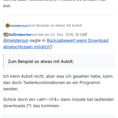
aus.
Zum Beispiel so etwas mit AutoIt:
meistersun
DaDirnbocher
schrieb am
22. Dez. 2019, 18:26
#include <MsgBoxConstants.au3>
zuletzt editiert von DaDirnbocher
Offline
@
meistersun
sagte in
Rückgabewert wenn Download
*Example()
abgeschlossen möglich?
:
Func Example()
; Startet den Editor und wartet bis der Prozess
Zum Beispiel so etwas mit AutoIt:
nicht mehr existiert.
; Zeigt den Rückgabewert des Editorprozesse
Local $iReturn = RunWait(“notepad.exe”)
EndFunc ;==>Example*
Ich kenn AutoIt nicht, aber was ich gesehen habe, kann
das doch Tastenkombinationen an ein Programm
Wenn man über die MediathekView.exe einen
senden.
Rückgabewert bekäme dass die Downloads
abgeschlossen sind, kann man einen Tastenbefehl
Schick doch ein <alt>-<F4> dann müsste bei laufenden
mit Autoit senden, der das Programm beendet:
downloads (*) das kommen:
Send{“^q”}