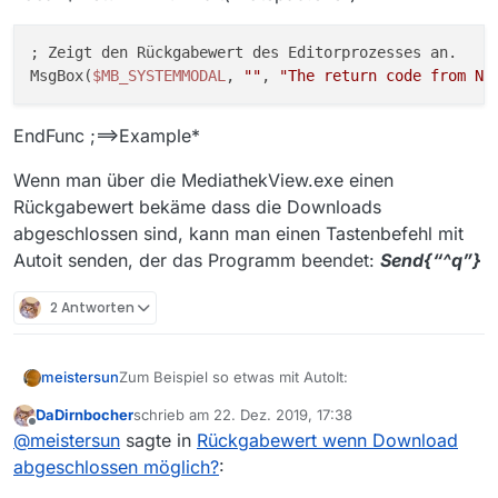
; Zeigt den Rückgabewert des Editorprozesses an.

MsgBox(
$MB_SYSTEMMODAL
, 
""
, 
"The return code from No
EndFunc ;==>Example*
Wenn man über die MediathekView.exe einen
Rückgabewert bekäme dass die Downloads
abgeschlossen sind, kann man einen Tastenbefehl mit
Autoit senden, der das Programm beendet:
Send{“^q”}
2 Antworten
Zum Beispiel so etwas mit AutoIt:
meistersun
DaDirnbocher
schrieb am
22. Dez. 2019, 17:38
#include <MsgBoxConstants.au3>
zuletzt editiert von
Offline
@
meistersun
sagte in
Rückgabewert wenn Download
*Example()
abgeschlossen möglich?
: