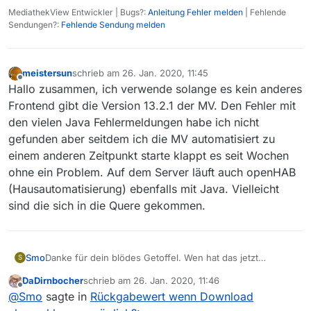
MediathekView Entwickler | Bugs?:
Anleitung Fehler melden
| Fehlende
Sendungen?:
Fehlende Sendung melden
meistersun
schrieb am
26. Jan. 2020, 11:45
zuletzt editiert von
Offline
Hallo zusammen, ich verwende solange es kein anderes
Frontend gibt die Version 13.2.1 der MV. Den Fehler mit
den vielen Java Fehlermeldungen habe ich nicht
gefunden aber seitdem ich die MV automatisiert zu
einem anderen Zeitpunkt starte klappt es seit Wochen
ohne ein Problem. Auf dem Server läuft auch openHAB
(Hausautomatisierung) ebenfalls mit Java. Vielleicht
sind die sich in die Quere gekommen.
Smo
Danke für dein blödes Getoffel. Wen hat das jetzt
S
weitergebracht? Meine Frage nach dem ORF wurde nicht
DaDirnbocher
schrieb am
26. Jan. 2020, 11:46
beantwortet, es gibt keine Lösung für das Problem des
zuletzt editiert von
Offline
@
Smo
sagte in
Rückgabewert wenn Download
OP, du hast dich mit deiner Unhöflichkeit blamiert, und
SIGTERMs werden immer noch nicht korrekt behandelt.