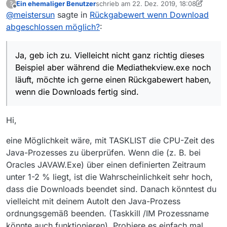
Ein ehemaliger Benutzer
schrieb am
22. Dez. 2019, 18:08
?
noch läuft, möchte ich gerne einen Rückgabewert
zuletzt editiert von Ein ehemaliger Benutz
Offline
@
meistersun
sagte in
Rückgabewert wenn Download
haben, wenn die Downloads fertig sind. Oder eine
Logmitteilung in einem Logfile würde mir auch
abgeschlossen möglich?
:
reichen.
Ja, geb ich zu. Vielleicht nicht ganz richtig dieses
Beispiel aber während die Mediathekview.exe noch
läuft, möchte ich gerne einen Rückgabewert haben,
wenn die Downloads fertig sind.
Hi,
eine Möglichkeit wäre, mit TASKLIST die CPU-Zeit des
Java-Prozesses zu überprüfen. Wenn die (z. B. bei
Oracles JAVAW.Exe) über einen definierten Zeitraum
unter 1-2 % liegt, ist die Wahrscheinlichkeit sehr hoch,
dass die Downloads beendet sind. Danach könntest du
vielleicht mit deinem AutoIt den Java-Prozess
ordnungsgemäß beenden. (Taskkill /IM Prozessname
könnte auch funktionieren). Probiere es einfach mal