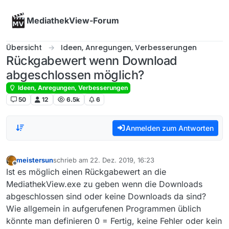
Skip to content
MediathekView-Forum
Übersicht
Ideen, Anregungen, Verbesserungen
Rückgabewert wenn Download
abgeschlossen möglich?
Ideen, Anregungen, Verbesserungen
50
12
6.5k
6
Anmelden zum Antworten
meistersun
schrieb am
22. Dez. 2019, 16:23
zuletzt editiert von
Offline
Ist es möglich einen Rückgabewert an die
MediathekView.exe zu geben wenn die Downloads
abgeschlossen sind oder keine Downloads da sind?
Wie allgemein in aufgerufenen Programmen üblich
könnte man definieren 0 = Fertig, keine Fehler oder kein