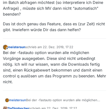
Fehler oder kein Download, 2 = Download wird
im Batch abfragen möchtest (so interpretiere ich Deine
ausgeführt, 1 = Fehler. Der Hintergrund ist, dass
Anfrage) , müsste sich MV dann nicht “automatisch”
ich immer noch nicht mit der Möglichkeit der
beenden?
automatisierung der MV fertig bin. Es ist wirklich
schade, dass die commandline Option -fastauto
abgeschafft wurde. Mein neuer Ansatz ist mit
Das ist doch genau das Feature, dass es (zur Zeit) nicht
Autoit oder Batch die MediathekView.exe
gibt. Inwiefern würde Dir das dann helfen?
aufzurufen und wenn die Downloads beendet sind
das Programm zu beenden. Den Prozess kann ich
nicht einfach beenden, da sonst die Datenbank
inkonsistent wird, oder ist das kein Problem?
meistersun
schrieb am
22. Dez. 2019, 17:22
zuletzt editiert von
Offline
Ansonsten bitte ich diesen Beitrag in die
Bei der -fastauto option wurden alle möglichen
Ideensammlung aufzunehmen.
Vorgänge ausgegeben. Diese sind nicht unbedingt
nötig. Ich will nur wissen, wann die Downloads fertig
sind, einen Rückgabewert bekommen und damit einen
control q auslösen um das Programm zu beenden. Mehr
nicht.
meistersun
Bei der -fastauto option wurden alle möglichen
Vorgänge ausgegeben. Diese sind nicht unbedingt
DaDirnbocher
schrieb am
22. Dez. 2019, 17:27