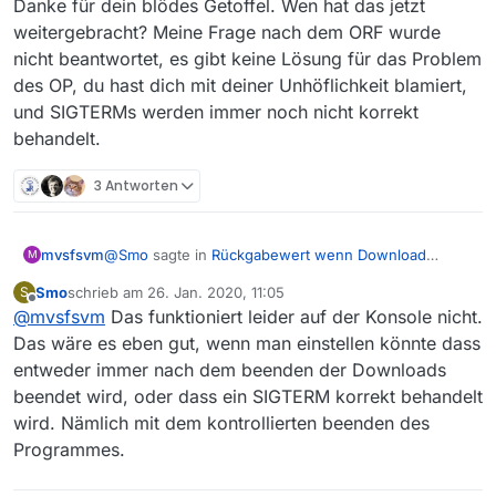
Danke für dein blödes Getoffel. Wen hat das jetzt
weitergebracht? Meine Frage nach dem ORF wurde
nicht beantwortet, es gibt keine Lösung für das Problem
des OP, du hast dich mit deiner Unhöflichkeit blamiert,
und SIGTERMs werden immer noch nicht korrekt
behandelt.
3 Antworten
@
Smo
sagte in
Rückgabewert wenn Download
mvsfsvm
M
abgeschlossen möglich?
:
Smo
schrieb am
26. Jan. 2020, 11:05
S
zuletzt editiert von
Offline
@
mvsfsvm
Das funktioniert leider auf der Konsole nicht.
Auf jeden Fall wäre eine Konfigmöglichkeit:
“MV nach Beendigung aller Downloads
Das wäre es eben gut, wenn man einstellen könnte dass
Wenn du diesen Thread hier gelesen hättest,
beenden” schon gut.
entweder immer nach dem beenden der Downloads
wüsstest du, dass die Möglichkeit MV nach Beenden
beendet wird, oder dass ein SIGTERM korrekt behandelt
der Downloads zu beenden bereits existiert.
https://forum.mediathekview.de/post/19446
wird. Nämlich mit dem kontrollierten beenden des
Programmes.