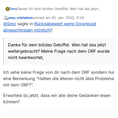
Smo
Danke für dein blödes Getoffel. Wen hat das jetzt
S
weitergebracht? Meine Frage nach dem ORF wurde nicht
mac-christian
schrieb am
26. Jan. 2020, 11:29
beantwortet, es gibt keine Lösung für das Problem des
zuletzt editiert von
Offline
@
Smo
sagte in
Rückgabewert wenn Download
OP, du hast dich mit deiner Unhöflichkeit blamiert, und
SIGTERMs werden immer noch nicht korrekt behandelt.
abgeschlossen möglich?
:
Danke für dein blödes Getoffel. Wen hat das jetzt
weitergebracht? Meine Frage nach dem ORF wurde
nicht beantwortet,
Ich sehe keine Frage von dir nach dem ORF sondern nur
eine Bemerkung “Hatten die älteren nicht üble Probleme
mit dem ORF?”.
Erwartest du jetzt, dass wir alle deine Gedanken lesen
können?