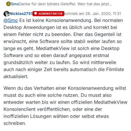
Smo
Danke für dein blödes Getoffel. Wen hat das jetzt
S
weitergebracht? Meine Frage nach dem ORF wurde nicht
Nicklas2751
schrieb am
26. Jan. 2020, 11:31
ADMINISTRATOR
beantwortet, es gibt keine Lösung für das Problem des
zuletzt editiert von
Offline
@
Smo
Es ist keine Konsolenanwendung. Bei normalen
OP, du hast dich mit deiner Unhöflichkeit blamiert, und
SIGTERMs werden immer noch nicht korrekt behandelt.
Desktop Anwendungen ist es üblich und korrekt bei
einem Fehler nicht zu beenden. Eher das Gegenteil ist
erwünscht, eine Software sollte stabil weiter laufen so
lange es geht. MediathekView ist solch eine Desktop
Software und so eben darauf angepasst erstmal
grundsätzlich weiter zu laufen. So wird mittlerweile
auch nach einiger Zeit bereits automatisch die Filmliste
aktualisiert.
Wenn du das Verhalten einer Konsolenanwendung willst
musst du auch eine solche nutzen. Du musst also
entweder warten bis wir einen offiziellen MediathekView
Konsolenclient veröffentlichen, oder eine der
inoffiziellen Lösungen wählen oder selbst etwas
schreiben.