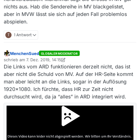
auf der Besucherterrasse
nichts aus. Hab die Sendereihe in MV blackgelistet,
Folge:
16
aber in MVW lässt sie sich auf jeden Fall problemlos
abspielen.
Link zur Sendung in der Mediathek:
https://www.hr-fernsehen.de/sendungen-a-
z/mittendrin-flughafen-frankfurt/sendungen/party-
Betriebssystem:
Windows 10 64Bit
T
1 Antwort
auf-der-besucherterrasse-16,video-107968.html
MediathekView-Version:
13.5.0
MenchenSued
GLOBALER MODERATOR
Offline
Die Sendung lässt sich zwar in MediathekView
schrieb am
7. Dez. 2019, 14:15
zuletzt editiert von MenchenSued
12. Juli 2019, 15:15
finden, hat jedoch Größe 0?
Die Links vom ARD funktionieren derzeit nicht, das ist
aber nicht die Schuld von MV. Auf der HR-Seite kommt
man aber leicht an die Links, sogar in der Auflösung
1920x1080. Ich fürchte, dass HR zur Zeit nicht
durchsucht wird, da ja “alles” in ARD integriert wird.