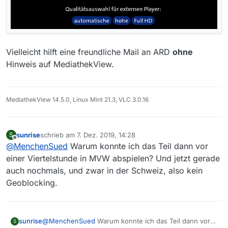
Vielleicht hilft eine freundliche Mail an ARD
ohne
Hinweis auf MediathekView.
MediathekView 14.5.0, Linux Mint 21.3, VLC 3.0.16
sunrise
schrieb am
7. Dez. 2019, 14:28
S
zuletzt editiert von
Offline
@
MenchenSued
Warum konnte ich das Teil dann vor
einer Viertelstunde in MVW abspielen? Und jetzt gerade
auch nochmals, und zwar in der Schweiz, also kein
Geoblocking.
sunrise
@
MenchenSued
Warum konnte ich das Teil dann vor
S