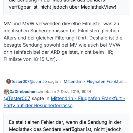
Mediathek des Senders verfügbar ist, nicht jedoch
sorgfältig nachgeht, und erst dann im Forum
verfügbar ist, nicht jedoch über MediathekView!
über MediathekView!
meldet, wenn man ganz sicher ist, dass man
einen Fehler gefunden hat.
MV und MVW verwenden dieselbe Filmliste, was zu
identischen Suchergebnissen bei Filmlisten gleichen
Alters und bei gleicher Filterung führt. Deshalb ist die
besagte Sendung sowohl bei MV wie auch bei MVW
drin (einfach bei der ARD gelistet, nicht beim HR;
Filmliste von 18:15 Uhr).
@
sunrise
sagte in
Mittendrin - Flughafen Frankfurt -
Tester007
T
Party auf der Besucherterrasse
:
DaDirnbocher
schrieb am
7. Dez. 2019, 19:44
zuletzt editiert von
Offline
@
Tester007
Der Kommentar soll, wenn es
@
Tester007
sagte in
Mittendrin - Flughafen Frankfurt -
auch völlig illusorisch ist, das Bewusstsein
Party auf der Besucherterrasse
:
Es stellt einen Fehler dar, wenn die Sendung in der
dafür schärfen, dass man der Sache zuerst
Mediathek des Senders verfügbar ist, nicht jedoch
sorgfältig nachgeht, und erst dann im Forum
über MediathekView!
meldet, wenn man ganz sicher ist, dass man
Es stellt einen Fehler dar, wenn die Sendung in der
einen Fehler gefunden hat.
Mediathek des Senders verfügbar ist, nicht jedoch