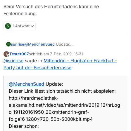
Beim Versuch des Herunterladens kam eine
Fehlermeldung.
S
1 Antwort
sunrise
@
MenchenSued
Update:
S
Dieser Link lässt sich tatsächlich nicht abspielen:
Tester007
schrieb am
7. Dez. 2019, 15:31
T
http://hrardmediathek-
zuletzt editiert von
Offline
@
sunrise
sagte in
Mittendrin - Flughafen Frankfurt -
a.akamaihd.net/video/as/mittendrin/2019_12/hrLogo_191
120161950_20xmittendrin-graf-folge16_1280x720-50p-
Party auf der Besucherterrasse
:
5000kbit.mp4
Dieser schon:
http://hrardmediathek-
@
MenchenSued
Update:
a.akamaihd.net/video/as/mittendrin/2019_11/hrLogo_1911
Dieser Link lässt sich tatsächlich nicht abspielen:
20161950_20xmittendrin-graf-folge16_1280x720-50p-
http://hrardmediathek-
5000kbit.mp4
a.akamaihd.net/video/as/mittendrin/2019_12/hrLog
Ist halt wie öfters einmal beim ZDF, eine Niete - ein
Treffer.
o_191120161950_20xmittendrin-graf-
folge16_1280x720-50p-5000kbit.mp4
Dieser schon: