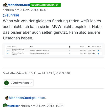
einer Viertelstunde in MVW abspielen? Und jetzt
MenchenSued
GLOBALER MODERATOR
gerade auch nochmals, und zwar in der Schweiz, also
Offline
schrieb am
7. Dez. 2019, 14:49
kein Geoblocking.
zuletzt editiert von
@
sunrise
Wenn wir von der gleichen Sendung reden weiß ich es
auch nicht. Ich kann sie im MVW nicht abspielen. Habe
das bisher aber auch selten genutzt, kann also andere
Ursachen haben.
MediathekView 14.5.0, Linux Mint 21.3, VLC 3.0.16
S
2 Antworten
MenchenSued
@
sunrise
Wenn wir von der gleichen Sendung reden
sunrise
schrieb am
7. Dez. 2019, 15:06
S
weiß ich es auch nicht. Ich kann sie im MVW