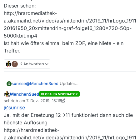
Dieser schon:
http://hrardmediathek-
a.akamaihd.net/video/as/mittendrin/2019_11/hrLogo_1911
20161950_20xmittendrin-graf-folge16_1280x720-50p-
5000kbit.mp4
Ist halt wie öfters einmal beim ZDF, eine Niete - ein
Treffer.
T
2 Antworten
sunrise
@
MenchenSued
Update:
S
Dieser Link lässt sich tatsächlich nicht abspielen:
MenchenSued
GLOBALER MODERATOR
http://hrardmediathek-
Offline
schrieb am
7. Dez. 2019, 15:16
a.akamaihd.net/video/as/mittendrin/2019_12/hrLogo_191
zuletzt editiert von MenchenSued
12. Juli 2019, 16:16
@
sunrise
120161950_20xmittendrin-graf-folge16_1280x720-50p-
5000kbit.mp4
Ja, mit der Ersetzung 12->11 funktioniert dann auch die
Dieser schon:
höchste Auflösung
http://hrardmediathek-
https://hrardmediathek-
a.akamaihd.net/video/as/mittendrin/2019_11/hrLogo_1911
a.akamaihd.net/video/as/mittendrin/2019_11/hrLogo_1911
20161950_20xmittendrin-graf-folge16_1280x720-50p-