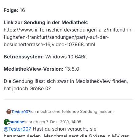
Folge:
16
Link zur Sendung in der Mediathek:
https://www.hr-fernsehen.de/sendungen-a-z/mittendrin-
flughafen-frankfurt/sendungen/party-auf-der-
besucherterrasse-16,video-107968.html
Betriebssystem:
Windows 10 64Bit
MediathekView-Version:
13.5.0
Die Sendung lässt sich zwar in MediathekView finden,
hat jedoch Größe 0?
Ich möchte eine fehlende Sendung melden:
Tester007
T
sunrise
schrieb am
7. Dez. 2019, 14:05
S
Sender:
HR bzw. ARD
zuletzt editiert von
Offline
@
Tester007
Hast du schon versucht, sie
Sendung:
Mittendrin - Flughafen Frankfurt - Party
herunterzuladen. Manchmal sagt die Grösse in MV gar