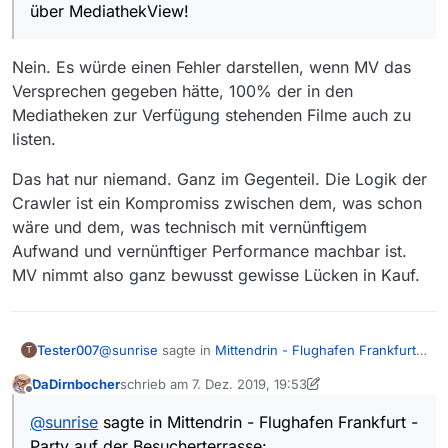
über MediathekView!
Nein. Es würde einen Fehler darstellen, wenn MV das
Versprechen gegeben hätte, 100% der in den
Mediatheken zur Verfügung stehenden Filme auch zu
listen.
Das hat nur niemand. Ganz im Gegenteil. Die Logik der
Crawler ist ein Kompromiss zwischen dem, was schon
wäre und dem, was technisch mit vernünftigem
Aufwand und vernünftiger Performance machbar ist.
MV nimmt also ganz bewusst gewisse Lücken in Kauf.
@
sunrise
sagte in
Mittendrin - Flughafen Frankfurt -
Tester007
T
Party auf der Besucherterrasse
:
DaDirnbocher
schrieb am
7. Dez. 2019, 19:53
zuletzt editiert von DaDirnbocher
12. Juli 2019, 20:54
Offline
@
MenchenSued
Update:
@
sunrise
sagte in Mittendrin - Flughafen Frankfurt -
Dieser Link lässt sich tatsächlich nicht
ZDF? Die Sendung wurde auf HR gezeigt, der zur
abspielen:
Party auf der Besucherterrasse: