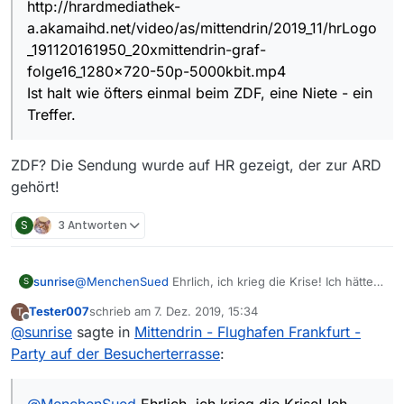
http://hrardmediathek-
a.akamaihd.net/video/as/mittendrin/2019_11/hrLogo
_191120161950_20xmittendrin-graf-
folge16_1280x720-50p-5000kbit.mp4
Ist halt wie öfters einmal beim ZDF, eine Niete - ein
Treffer.
ZDF? Die Sendung wurde auf HR gezeigt, der zur ARD
gehört!
S
3 Antworten
sunrise
@
MenchenSued
Ehrlich, ich krieg die Krise! Ich hätte
S
auch noch anderes zu tun, als solchem Zirkus
Tester007
schrieb am
7. Dez. 2019, 15:34
T
nachzurennen. Aber, um ganz sicher zu gehen, habe
zuletzt editiert von
Offline
@
sunrise
sagte in
Mittendrin - Flughafen Frankfurt -
ich Mittendrin-Flughafen Frankfurt entblacklistet - und
siehe da: DIE SENDUNG IST (Folge 16) in MV DRIN und
Party auf der Besucherterrasse
:
lässt sich sogar ABSPIELEN (die Grösse ist 620mb).
Für mich ist die Angelegenheit somit erledigt, schönen
2. Advent.
@
MenchenSued
Ehrlich, ich krieg die Krise! Ich