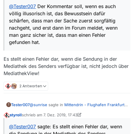
@
Tester007
Der Kommentar soll, wenn es auch
völlig illusorisch ist, das Bewusstsein dafür
schärfen, dass man der Sache zuerst sorgfältig
nachgeht, und erst dann im Forum meldet, wenn
man ganz sicher ist, dass man einen Fehler
gefunden hat.
Es stellt einen Fehler dar, wenn die Sendung in der
Mediathek des Senders verfügbar ist, nicht jedoch über
MediathekView!
2 Antworten
@
sunrise
sagte in
Mittendrin - Flughafen Frankfurt -
Tester007
T
Party auf der Besucherterrasse
:
styroll
schrieb am
7. Dez. 2019, 17:43
zuletzt editiert von styroll
12. Juli 2019, 18:44
Offline
@
Tester007
Der Kommentar soll, wenn es
@
Tester007
sagte: Es stellt einen Fehler dar, wenn
auch völlig illusorisch ist, das Bewusstsein
Es stellt einen Fehler dar, wenn die Sendung in der
dafür schärfen, dass man der Sache zuerst
die Sendung in der Mediathek des Senders