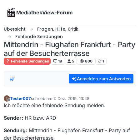
Skip to content
MediathekView-Forum
Übersicht
Fragen, Hilfe, Kritik
Fehlende Sendungen
Mittendrin - Flughafen Frankfurt - Party
auf der Besucherterrasse
Fehlende Sendungen
19
5
800
1
Anmelden zum Antworten
Tester007
schrieb am
7. Dez. 2019, 13:48
T
zuletzt editiert von
Offline
Ich möchte eine fehlende Sendung melden:
Sender:
HR bzw. ARD
Sendung:
Mittendrin - Flughafen Frankfurt - Party auf
der Besucherterrasse