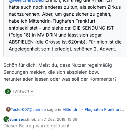
hätte auch noch anderes zu tun, als solchem Zirkus
nachzurennen. Aber, um ganz sicher zu gehen,
habe ich Mittendrin-Flughafen Frankfurt
entblacklistet - und siehe da: DIE SENDUNG IST
(Folge 16) in MV DRIN und lässt sich sogar
ABSPIELEN (die Grösse ist 620mb). Für mich ist die
Angelegenheit somit erledigt, schönen 2. Advent.
Schön für dich. Meist du, dass Nutzer regelmäßig
Sendungen melden, die sich abspielen bzw.
herunterladen lassen oder was soll der Kommentar?
S
1 Antwort
@
sunrise
sagte in
Mittendrin - Flughafen Frankfurt -
Tester007
T
Party auf der Besucherterrasse
:
sunrise
schrieb am
7. Dez. 2019, 15:39
S
zuletzt editiert von
Offline
Dieser Beitrag wurde gelöscht!
@
MenchenSued
Update: