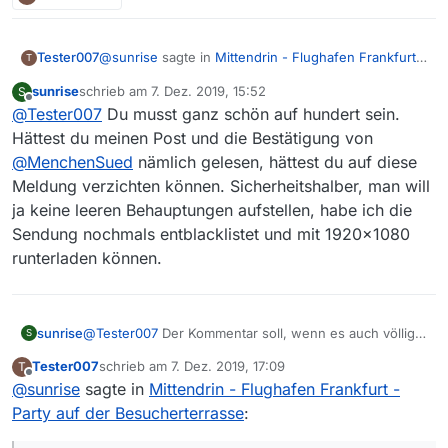
erledigt, schönen 2. Advent.
@
sunrise
sagte in
Mittendrin - Flughafen Frankfurt -
Tester007
T
Party auf der Besucherterrasse
:
sunrise
schrieb am
7. Dez. 2019, 15:52
S
zuletzt editiert von
Offline
@
Tester007
Du musst ganz schön auf hundert sein.
@
Tester007
Hast du schon versucht, sie
herunterzuladen. Manchmal sagt die Grösse in
Hättest du meinen Post und die Bestätigung von
Beim Versuch des Herunterladens kam eine
MV gar nichts aus. Hab die Sendereihe in MV
@
MenchenSued
nämlich gelesen, hättest du auf diese
Fehlermeldung.
blackgelistet, aber in MVW lässt sie sich auf
Meldung verzichten können. Sicherheitshalber, man will
jeden Fall problemlos abspielen.
ja keine leeren Behauptungen aufstellen, habe ich die
Sendung nochmals entblacklistet und mit 1920x1080
runterladen können.
sunrise
@
Tester007
Der Kommentar soll, wenn es auch völlig
S
illusorisch ist, das Bewusstsein dafür schärfen, dass
Tester007
schrieb am
7. Dez. 2019, 17:09
T
man der Sache zuerst sorgfältig nachgeht, und erst
zuletzt editiert von
Offline
@
sunrise
sagte in
Mittendrin - Flughafen Frankfurt -
dann im Forum meldet, wenn man ganz sicher ist, dass
man einen Fehler gefunden hat.
Party auf der Besucherterrasse
: