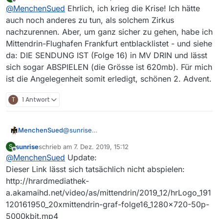
zuletzt editiert von
Offline
@
MenchenSued
Ehrlich, ich krieg die Krise! Ich hätte
nicht abspielen. Habe das bisher aber auch
selten genutzt, kann also andere Ursachen
auch noch anderes zu tun, als solchem Zirkus
haben.
nachzurennen. Aber, um ganz sicher zu gehen, habe ich
Mittendrin-Flughafen Frankfurt entblacklistet - und siehe
da: DIE SENDUNG IST (Folge 16) in MV DRIN und lässt
sich sogar ABSPIELEN (die Grösse ist 620mb). Für mich
ist die Angelegenheit somit erledigt, schönen 2. Advent.
T
1 Antwort
MenchenSued
@
sunrise
Wenn wir von der gleichen Sendung reden
sunrise
schrieb am
7. Dez. 2019, 15:12
S
weiß ich es auch nicht. Ich kann sie im MVW
zuletzt editiert von
Offline
@
MenchenSued
Update:
nicht abspielen. Habe das bisher aber auch
selten genutzt, kann also andere Ursachen
Dieser Link lässt sich tatsächlich nicht abspielen:
haben.
http://hrardmediathek-
a.akamaihd.net/video/as/mittendrin/2019_12/hrLogo_191
120161950_20xmittendrin-graf-folge16_1280x720-50p-
5000kbit.mp4