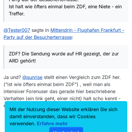
ARD gehört!
http://hrardmediathek-
Ist halt wie öfters einmal beim ZDF, eine Niete - ein
a.akamaihd.net/video/as/mittendrin/2019_12/hrL
Treffer.
ogo_191120161950_20xmittendrin-graf-
folge16_1280x720-50p-5000kbit.mp4
Dieser schon:
@
Tester007
sagte in
Mittendrin - Flughafen Frankfurt -
http://hrardmediathek-
Party auf der Besucherterrasse
:
a.akamaihd.net/video/as/mittendrin/2019_11/hrL
ogo_191120161950_20xmittendrin-graf-
folge16_1280x720-50p-5000kbit.mp4
ZDF? Die Sendung wurde auf HR gezeigt, der zur
Ist halt wie öfters einmal beim ZDF, eine Niete
- ein Treffer.
ARD gehört!
Ja und?
@
sunrise
stellt einen Vergleich zum ZDF her.
(“ist wie öfters einmal beim ZDF”) , weil man als
intensiver Forenuser das gerade hier beschriebene
Verhalten (ein link geht, einer nicht) halt scho kennt -
eben vom ZDF.
Mit der Nutzung dieser Website erklären Sie sich
damit einverstanden, dass wir Cookies
verwenden.
Erfahre mehr