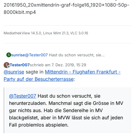
5000kbit.mp4
20161950_20xmittendrin-graf-folge16_1920x1080-50p-
Ist halt wie öfters einmal beim ZDF, eine Niete - ein
8000kbit.mp4
Treffer.
MediathekView 14.5.0, Linux Mint 21.3, VLC 3.0.16
sunrise
@
Tester007
Hast du schon versucht, sie
S
herunterzuladen. Manchmal sagt die Grösse in MV gar
Tester007
schrieb am
7. Dez. 2019, 15:29
T
nichts aus. Hab die Sendereihe in MV blackgelistet,
zuletzt editiert von
Offline
@
sunrise
sagte in
Mittendrin - Flughafen Frankfurt -
aber in MVW lässt sie sich auf jeden Fall problemlos
abspielen.
Party auf der Besucherterrasse
:
@
Tester007
Hast du schon versucht, sie
herunterzuladen. Manchmal sagt die Grösse in MV
gar nichts aus. Hab die Sendereihe in MV
blackgelistet, aber in MVW lässt sie sich auf jeden
Fall problemlos abspielen.