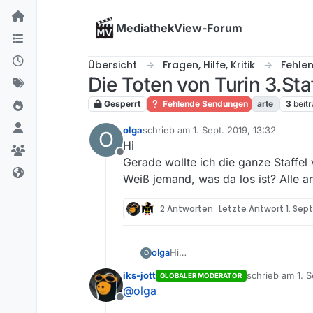
Skip to content
MediathekView-Forum
Übersicht
Fragen, Hilfe, Kritik
Fehle
Die Toten von Turin 3.Sta
Gesperrt
Fehlende Sendungen
arte
3
beit
olga
schrieb am
1. Sept. 2019, 13:32
O
zuletzt editiert von
Hi
Offline
Gerade wollte ich die ganze Staffel
Weiß jemand, was da los ist? Alle 
2 Antworten
Letzte Antwort
1. Sept
olga
Hi
O
Gerade wollte ich die ganze Staf
iks-jott
schrieb am
1. 
GLOBALER MODERATOR
was da los ist? Alle anderen Se
zuletzt editiert
@
olga
Offline