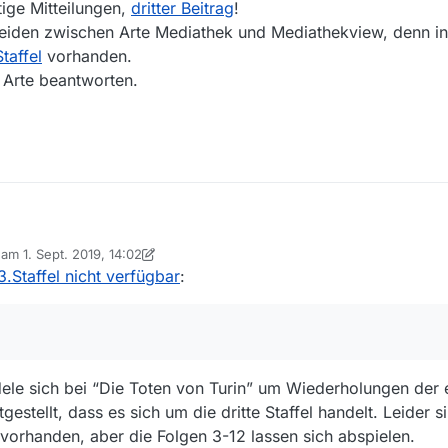
tige Mitteilungen,
dritter Beitrag
!
iden zwischen Arte Mediathek und Mediathekview, denn in
taffel
vorhanden.
 Arte beantworten.
fel von Die Toten von Turin Bingen und die Arte Mediathek zeigt keine 
b am
1. Sept. 2019, 14:02
rien haben angekündigte Folgen zu sehen.
 editiert von MenchenSued
9. Jan. 2019, 16:10
3.Staffel nicht verfügbar
:
ele sich bei “Die Toten von Turin” um Wiederholungen der e
estellt, dass es sich um die dritte Staffel handelt. Leider s
vorhanden, aber die Folgen 3-12 lassen sich abspielen.