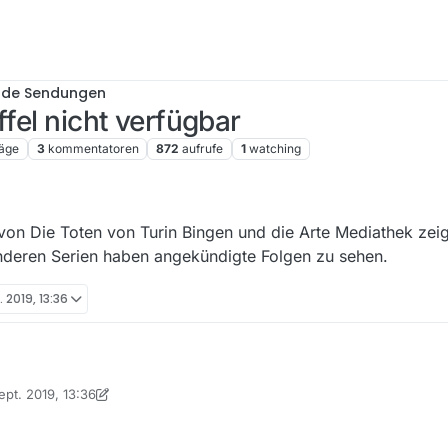
nde Sendungen
ffel nicht verfügbar
räge
3
kommentatoren
872
aufrufe
1
watching
 von Die Toten von Turin Bingen und die Arte Mediathek zeig
anderen Serien haben angekündigte Folgen zu sehen.
. 2019, 13:36
fel von Die Toten von Turin Bingen und die Arte Mediathek zeigt keine 
Sept. 2019, 13:36
rien haben angekündigte Folgen zu sehen.
 von iks-jott
9. Jan. 2019, 16:18