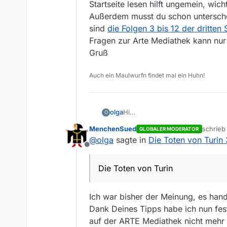
Startseite lesen hilft ungemein, wich
Außerdem musst du schon untersche
sind
die Folgen 3 bis 12 der dritten S
Fragen zur Arte Mediathek kann nur
Gruß
Auch ein Maulwurfn findet mal ein Huhn!
olga
Hi
O
Gerade wollte ich die ganze Staf
MenchenSued
schrie
GLOBALER MODERATOR
was da los ist? Alle anderen Se
zuletzt
@
olga
sagte in
Die Toten von Turin 
Offline
Die Toten von Turin
Ich war bisher der Meinung, es hand
Dank Deines Tipps habe ich nun festg
auf der ARTE Mediathek nicht mehr 