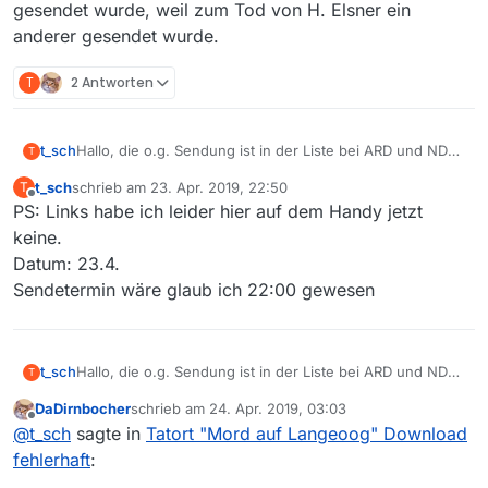
gesendet wurde, weil zum Tod von H. Elsner ein
anderer gesendet wurde.
T
2 Antworten
t_sch
Hallo, die o.g. Sendung ist in der Liste bei ARD und NDR
T
vorhanden. Der Download schlägt in mittlerer und hoher
t_sch
schrieb am
23. Apr. 2019, 22:50
T
Qualität fehl.
zuletzt editiert von
Offline
PS: Links habe ich leider hier auf dem Handy jetzt
In der Mediathek spielt der Film ab.
Besonderheit ist vielleicht noch, dass der Film nicht
keine.
gesendet wurde, weil zum Tod von H. Elsner ein anderer
Datum: 23.4.
gesendet wurde.
Sendetermin wäre glaub ich 22:00 gewesen
t_sch
Hallo, die o.g. Sendung ist in der Liste bei ARD und NDR
T
vorhanden. Der Download schlägt in mittlerer und hoher
DaDirnbocher
schrieb am
24. Apr. 2019, 03:03
Qualität fehl.
zuletzt editiert von
Offline
@
t_sch
sagte in
Tatort "Mord auf Langeoog" Download
In der Mediathek spielt der Film ab.
Besonderheit ist vielleicht noch, dass der Film nicht
fehlerhaft
:
gesendet wurde, weil zum Tod von H. Elsner ein anderer