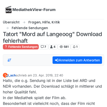
Skip to content
MediathekView-Forum
Übersicht
Fragen, Hilfe, Kritik
Fehlende Sendungen
Tatort "Mord auf Langeoog" Download
fehlerhaft
Fehlende Sendungen
7
4
581
1
Anmelden zum Antworten
t_sch
schrieb am
23. Apr. 2019, 22:40
T
zuletzt editiert von
Offline
Hallo, die o.g. Sendung ist in der Liste bei ARD und
NDR vorhanden. Der Download schlägt in mittlerer und
hoher Qualität fehl.
In der Mediathek spielt der Film ab.
Besonderheit ist vielleicht noch, dass der Film nicht