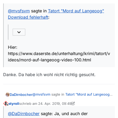
https://www.daserste.de/unterhaltung/krimi/tato
rt/videos/mord-auf-langeoog-video-100.html
@
mvsfsvm
sagte in
Tatort "Mord auf Langeoog"
Die ARD ist da dann aber wenig
Download fehlerhaft
:
konsequent, wenn sie die Hörfassung
Ja, und auch der Unterschied daserste.de
online lässt.
(vorhanden) und ardmediathek.de (nicht
vorhanden)
Hier:
https://www.daserste.de/unterhaltung/krimi/tatort/v
ideos/mord-auf-langeoog-video-100.html
Danke. Da habe ich wohl nicht richtig gesucht.
@
mvsfsvm
sagte in
Tatort "Mord auf Langeoog"
DaDirnbocher
Download fehlerhaft
:
styroll
schrieb am
24. Apr. 2019, 09:49
zuletzt editiert von styroll
Offline
Zumindest jetzt finde ich den Tatort Mord
@
DaDirnbocher
sagte: Ja, und auch der
auf Langeoog weder in der Mediathek des
Hier: