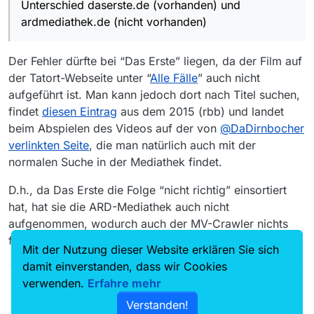
NDR noch in der “Das-Erste”-Mediathek.
Unterschied daserste.de (vorhanden) und
https://www.daserste.de/unterhaltung/krimi/tato
ardmediathek.de (nicht vorhanden)
rt/videos/mord-auf-langeoog-video-100.html
Die ARD ist da dann aber wenig
konsequent, wenn sie die Hörfassung
Der Fehler dürfte bei “Das Erste” liegen, da der Film auf
Ja, und auch der Unterschied daserste.de
online lässt.
(vorhanden) und ardmediathek.de (nicht
der Tatort-Webseite unter “
Alle Fälle
” auch nicht
vorhanden)
aufgeführt ist. Man kann jedoch dort nach Titel suchen,
findet
diesen Eintrag
aus dem 2015 (rbb) und landet
beim Abspielen des Videos auf der von
@
DaDirnbocher
verlinkten Seite
, die man natürlich auch mit der
normalen Suche in der Mediathek findet.
D.h., da Das Erste die Folge “nicht richtig” einsortiert
hat, hat sie die ARD-Mediathek auch nicht
aufgenommen, wodurch auch der MV-Crawler nichts
findet.
Mit der Nutzung dieser Website erklären Sie sich
damit einverstanden, dass wir Cookies
verwenden.
Erfahre mehr
Verstanden!