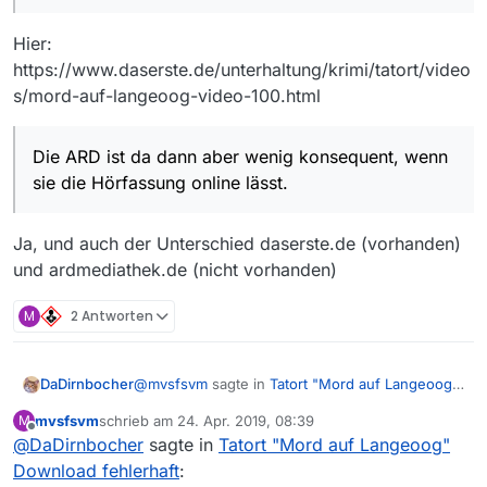
Hier:
https://www.daserste.de/unterhaltung/krimi/tatort/video
s/mord-auf-langeoog-video-100.html
Die ARD ist da dann aber wenig konsequent, wenn
sie die Hörfassung online lässt.
Ja, und auch der Unterschied daserste.de (vorhanden)
und ardmediathek.de (nicht vorhanden)
M
2 Antworten
@
mvsfsvm
sagte in
Tatort "Mord auf Langeoog"
DaDirnbocher
Download fehlerhaft
:
mvsfsvm
schrieb am
24. Apr. 2019, 08:39
M
zuletzt editiert von
Offline
@
DaDirnbocher
sagte in
Zumindest jetzt finde ich den Tatort Mord
Tatort "Mord auf Langeoog"
auf Langeoog weder in der Mediathek des
Download fehlerhaft
:
Hier:
NDR noch in der “Das-Erste”-Mediathek.