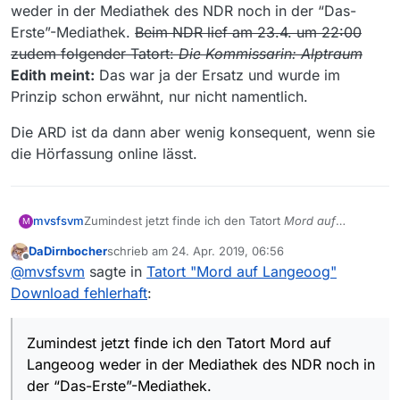
weder in der Mediathek des NDR noch in der “Das-
Erste”-Mediathek.
Beim NDR lief am 23.4. um 22:00
zudem folgender Tatort:
Die Kommissarin: Alptraum
Edith meint:
Das war ja der Ersatz und wurde im
Prinzip schon erwähnt, nur nicht namentlich.
Die ARD ist da dann aber wenig konsequent, wenn sie
die Hörfassung online lässt.
Zumindest jetzt finde ich den Tatort
Mord auf
mvsfsvm
M
Langeoog
weder in der Mediathek des NDR noch in
DaDirnbocher
schrieb am
24. Apr. 2019, 06:56
der “Das-Erste”-Mediathek.
Beim NDR lief am 23.4.
Die ARD ist da dann aber wenig konsequent, wenn
zuletzt editiert von
Offline
@
mvsfsvm
sagte in
Tatort "Mord auf Langeoog"
um 22:00 zudem folgender Tatort:
Die Kommissarin:
sie die Hörfassung online lässt.
Alptraum
Edith meint:
Das war ja der Ersatz und
Download fehlerhaft
:
wurde im Prinzip schon erwähnt, nur nicht
namentlich.
Zumindest jetzt finde ich den Tatort Mord auf
Langeoog weder in der Mediathek des NDR noch in
der “Das-Erste”-Mediathek.