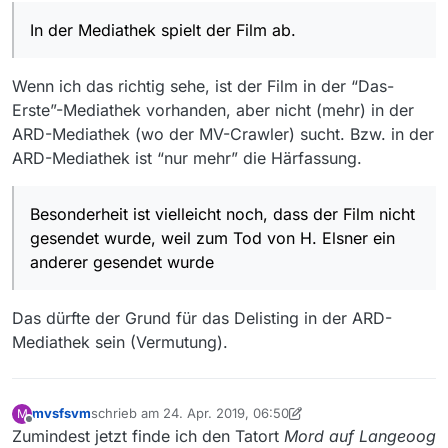
gesendet wurde.
In der Mediathek spielt der Film ab.
Wenn ich das richtig sehe, ist der Film in der “Das-
Erste”-Mediathek vorhanden, aber nicht (mehr) in der
ARD-Mediathek (wo der MV-Crawler) sucht. Bzw. in der
ARD-Mediathek ist “nur mehr” die Härfassung.
Besonderheit ist vielleicht noch, dass der Film nicht
gesendet wurde, weil zum Tod von H. Elsner ein
anderer gesendet wurde
Das dürfte der Grund für das Delisting in der ARD-
Mediathek sein (Vermutung).
mvsfsvm
schrieb am
24. Apr. 2019, 06:50
M
zuletzt editiert von mvsfsvm
Offline
Zumindest jetzt finde ich den Tatort
Mord auf Langeoog