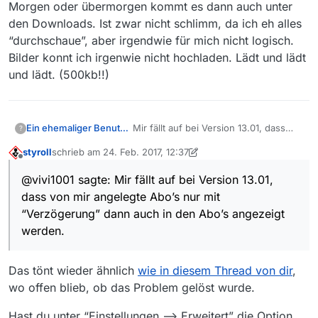
Morgen oder übermorgen kommt es dann auch unter
den Downloads. Ist zwar nicht schlimm, da ich eh alles
“durchschaue”, aber irgendwie für mich nicht logisch.
Bilder konnt ich irgenwie nicht hochladen. Lädt und lädt
und lädt. (500kb!!)
Ein ehemaliger Benutzer
Mir fällt auf bei Version 13.01, dass
?
von mir angelegte Abo’s nur mit
styroll
schrieb am
24. Feb. 2017, 12:37
“Verzögerung” dann auch in den
zuletzt editiert von styroll
Offline
Abo’s angezeigt werden.
@vivi1001 sagte: Mir fällt auf bei Version 13.01,
Beispiel: “Bettys Diagnose” ist
dass von mir angelegte Abo’s nur mit
angelegt als Abo erscheint auch
(Folge 8 ) unter Filme, aber nicht
“Verzögerung” dann auch in den Abo’s angezeigt
unter meinen Downloads (also den
werden.
Abo’s) . Das ist heute. Morgen oder
übermorgen kommt es dann auch
unter den Downloads. Ist zwar nicht
Das tönt wieder ähnlich
wie in diesem Thread von dir
,
schlimm, da ich eh alles
wo offen blieb, ob das Problem gelöst wurde.
“durchschaue”, aber irgendwie für
mich nicht logisch.
Hast du unter “Einstellungen –> Erweitert” die Option
Bilder konnt ich irgenwie nicht