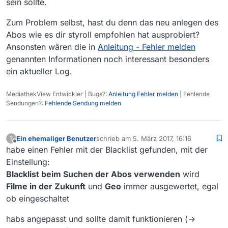
sein sollte.
Zum Problem selbst, hast du denn das neu anlegen des
Abos wie es dir styroll empfohlen hat ausprobiert?
Ansonsten wären die in
Anleitung - Fehler melden
genannten Informationen noch interessant besonders
ein aktueller Log.
MediathekView Entwickler | Bugs?:
Anleitung Fehler melden
| Fehlende
Sendungen?:
Fehlende Sendung melden
Ein ehemaliger Benutzer
schrieb am
5. März 2017, 16:16
?
zuletzt editiert von
Offline
habe einen Fehler mit der Blacklist gefunden, mit der
Einstellung:
Blacklist beim Suchen der Abos verwenden
wird
Filme in der Zukunft
und
Geo
immer ausgewertet, egal
ob eingeschaltet
habs angepasst und sollte damit funktionieren (->