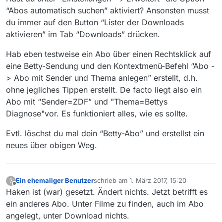
hochladen. Lädt und lädt und lädt.
“Abos automatisch suchen” aktiviert? Ansonsten musst
(500kb!!)
du immer auf den Button “Lister der Downloads
aktivieren” im Tab “Downloads” drücken.
Hab eben testweise ein Abo über einen Rechtsklick auf
eine Betty-Sendung und den Kontextmenü-Befehl “Abo -
> Abo mit Sender und Thema anlegen” erstellt, d.h.
ohne jegliches Tippen erstellt. De facto liegt also ein
Abo mit “Sender=ZDF” und "Thema=Bettys
Diagnose"vor. Es funktioniert alles, wie es sollte.
Evtl. löschst du mal dein “Betty-Abo” und erstellst ein
neues über obigen Weg.
Ein ehemaliger Benutzer
schrieb am
1. März 2017, 15:20
?
zuletzt editiert von
Offline
Haken ist (war) gesetzt. Ändert nichts. Jetzt betrifft es
ein anderes Abo. Unter Filme zu finden, auch im Abo
angelegt, unter Download nichts.