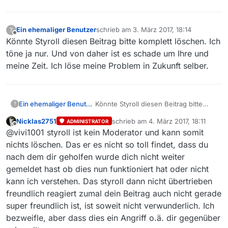
Ein ehemaliger Benutzer
schrieb am
3. März 2017, 18:14
?
zuletzt editiert von
Offline
Könnte Styroll diesen Beitrag bitte komplett löschen. Ich
töne ja nur. Und von daher ist es schade um Ihre und
meine Zeit. Ich löse meine Problem in Zukunft selber.
Ein ehemaliger Benutzer
Könnte Styroll diesen Beitrag bitte
?
komplett löschen. Ich töne ja nur. Und
Nicklas2751
schrieb am
4. März 2017, 18:11
ADMINISTRATOR
von daher ist es schade um Ihre und
zuletzt editiert von
Offline
@vivi1001 styroll ist kein Moderator und kann somit
meine Zeit. Ich löse meine Problem in
Zukunft selber.
nichts löschen. Das er es nicht so toll findet, dass du
nach dem dir geholfen wurde dich nicht weiter
gemeldet hast ob dies nun funktioniert hat oder nicht
kann ich verstehen. Das styroll dann nicht übertrieben
freundlich reagiert zumal dein Beitrag auch nicht gerade
super freundlich ist, ist soweit nicht verwunderlich. Ich
bezweifle, aber dass dies ein Angriff o.ä. dir gegenüber