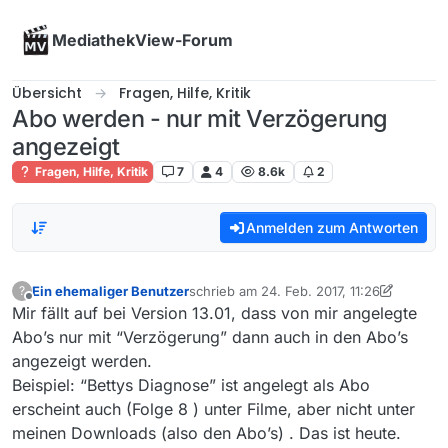
Skip to content
MediathekView-Forum
Übersicht
Fragen, Hilfe, Kritik
Abo werden - nur mit Verzögerung
angezeigt
Fragen, Hilfe, Kritik
7
4
8.6k
2
Anmelden zum Antworten
Ein ehemaliger Benutzer
schrieb am
24. Feb. 2017, 11:26
?
zuletzt editiert von alex
Offline
Mir fällt auf bei Version 13.01, dass von mir angelegte
Abo’s nur mit “Verzögerung” dann auch in den Abo’s
angezeigt werden.
Beispiel: “Bettys Diagnose” ist angelegt als Abo
erscheint auch (Folge 8 ) unter Filme, aber nicht unter
meinen Downloads (also den Abo’s) . Das ist heute.