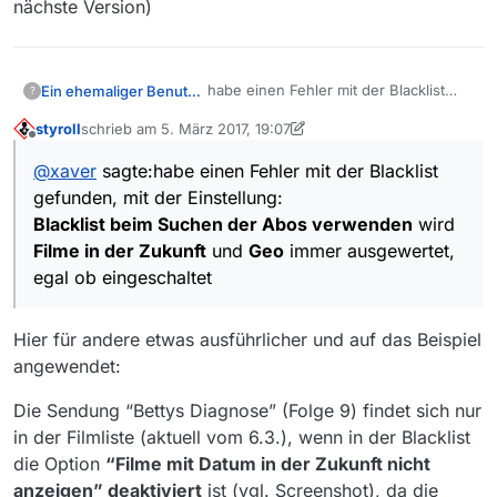
nächste Version)
habe einen Fehler mit der Blacklist
Ein ehemaliger Benutzer
?
gefunden, mit der Einstellung:
styroll
schrieb am
5. März 2017, 19:07
Blacklist beim Suchen der Abos
habs angepasst und sollte damit
zuletzt editiert von styroll
3. Juni 2017, 00:41
Offline
verwenden
wird
Filme in der Zukunft
funktionieren (-> nächste Version)
@
xaver
sagte:habe einen Fehler mit der Blacklist
und
Geo
immer ausgewertet, egal ob
gefunden, mit der Einstellung:
eingeschaltet
Blacklist beim Suchen der Abos verwenden
wird
Filme in der Zukunft
und
Geo
immer ausgewertet,
egal ob eingeschaltet
Hier für andere etwas ausführlicher und auf das Beispiel
angewendet:
Die Sendung “Bettys Diagnose” (Folge 9) findet sich nur
in der Filmliste (aktuell vom 6.3.), wenn in der Blacklist
die Option
“Filme mit Datum in der Zukunft nicht
anzeigen” deaktiviert
ist (vgl. Screenshot), da die