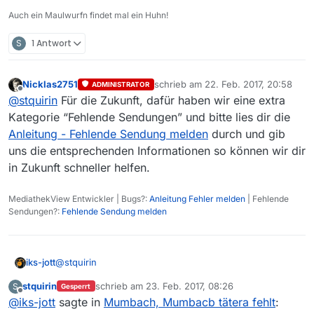
Auch ein Maulwurfn findet mal ein Huhn!
S
1 Antwort
Nicklas2751
schrieb am
22. Feb. 2017, 20:58
ADMINISTRATOR
zuletzt editiert von
Offline
@
stquirin
Für die Zukunft, dafür haben wir eine extra
Kategorie “Fehlende Sendungen” und bitte lies dir die
Anleitung - Fehlende Sendung melden
durch und gib
uns die entsprechenden Informationen so können wir dir
in Zukunft schneller helfen.
MediathekView Entwickler | Bugs?:
Anleitung Fehler melden
| Fehlende
Sendungen?:
Fehlende Sendung melden
@
stquirin
iks-jott
stquirin
schrieb am
23. Feb. 2017, 08:26
S
Gesperrt
Dann sieh mal bei Mediathekviewweb nach. Dort ist
zuletzt editiert von
Offline
@
iks-jott
sagte in
Mumbach, Mumbacb tätera fehlt
:
zweimal Mumbach… vorhanden, von 2016 und 2017 ,