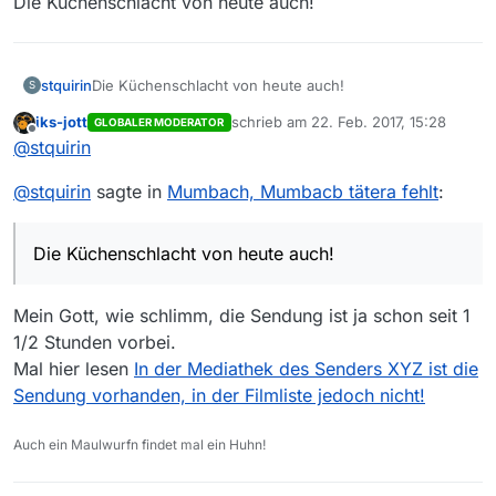
Die Küchenschlacht von heute auch!
stquirin
Die Küchenschlacht von heute auch!
S
iks-jott
schrieb am
22. Feb. 2017, 15:28
GLOBALER MODERATOR
zuletzt editiert von
Offline
@
stquirin
@
stquirin
sagte in
Mumbach, Mumbacb tätera fehlt
:
Die Küchenschlacht von heute auch!
Mein Gott, wie schlimm, die Sendung ist ja schon seit 1
1/2 Stunden vorbei.
Mal hier lesen
In der Mediathek des Senders XYZ ist die
Sendung vorhanden, in der Filmliste jedoch nicht!
Auch ein Maulwurfn findet mal ein Huhn!