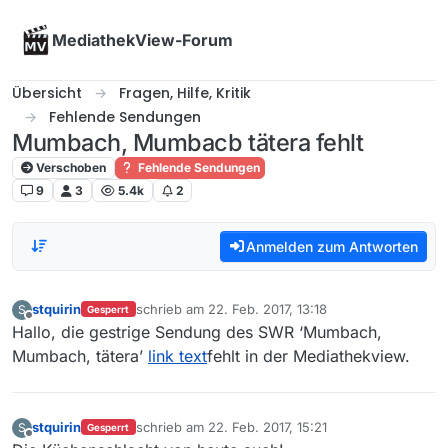
Skip to content
MediathekView-Forum
Übersicht
Fragen, Hilfe, Kritik
Fehlende Sendungen
Mumbach, Mumbacb tätera fehlt
Verschoben
Fehlende Sendungen
9
3
5.4k
2
Anmelden zum Antworten
stquirin
schrieb am
22. Feb. 2017, 13:18
S
Gesperrt
zuletzt editiert von
Offline
Hallo, die gestrige Sendung des SWR ‘Mumbach,
Mumbach, tätera’
link text
fehlt in der Mediathekview.
stquirin
schrieb am
22. Feb. 2017, 15:21
S
Gesperrt
zuletzt editiert von
Offline