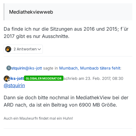
beide rund 4 Stunden lang. Ist dort bei ARD gelistet, du
Nachtrag:
Ich sehe gerade, auch in Mediathekview,
brauchst nur Mumbach in die Suche einzugeben.
aber nicht unter SWR sondern ARD.
Mediathekviewweb
Gruß
Iks-Jott
Da finde ich nur die Sitzungen aus 2016 und 2015; f´ür
2017 gibt es nur Ausschnitte.
2 Antworten
@
iks-jott
sagte in
Mumbach, Mumbacb tätera fehlt
:
stquirin
S
iks-jott
schrieb am
23. Feb. 2017, 08:30
GLOBALER MODERATOR
zuletzt editiert von
Offline
Mediathekviewweb
@
stquirin
Dann sie doch bitte nochmal in MediathekView bei der
Da finde ich nur die Sitzungen aus 2016 und 2015; f´ür
ARD nach, da ist ein Beitrag von 6900 MB Größe.
2017 gibt es nur Ausschnitte.
Auch ein Maulwurfn findet mal ein Huhn!