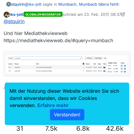
@
iks-jott
sagte in
Mumbach, Mumbacb tätera fehlt
:
stquirin
S
iks-jott
schrieb am
23. Feb. 2017, 08:37
GLOBALER MODERATOR
zuletzt editiert von iks-jott
Offline
Mediathekviewweb
@
stquirin
Und hier Mediathekviewweb
Da finde ich nur die Sitzungen aus 2016 und 2015; f´ür
https://mediathekviewweb.de/#query=mumbach
2017 gibt es nur Ausschnitte.
Auch ein Maulwurfn findet mal ein Huhn!
Mit der Nutzung dieser Website erklären Sie sich
damit einverstanden, dass wir Cookies
verwenden.
Erfahre mehr
Verstanden!
31
7.5k
6.8k
42.6k