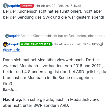
stquirin
schrieb am
22. Feb. 2017, 16:41
S
Gesperrt
zuletzt editiert von
Offline
Bei der Küchenschlacht hat es funktioniert, nicht aber
bei der Sendung des SWR und die war gestern abend!
stquirin
Bei der Küchenschlacht hat es funktioniert, nicht aber
S
bei der Sendung des SWR und die war gestern abend!
iks-jott
schrieb am
22. Feb. 2017, 19:55
GLOBALER MODERATOR
zuletzt editiert von iks-jott
Offline
@
stquirin
Dann sieh mal bei Mediathekviewweb nach. Dort ist
zweimal Mumbach… vorhanden, von 2016 und 2017 ,
beide rund 4 Stunden lang. Ist dort bei ARD gelistet, du
brauchst nur Mumbach in die Suche einzugeben.
Gruß
Iks-Jott
Nachtrag:
Ich sehe gerade, auch in Mediathekview,
aber nicht unter SWR sondern ARD.