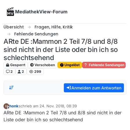
Skip to content
MediathekView-Forum
Übersicht
Fragen, Hilfe, Kritik
Fehlende Sendungen
ARte DE :Mammon 2 Teil 7/8 und 8/8
sind nicht in der Liste oder bin ich so
schlechtsehend
Gesperrt
Verschoben
Ungelöst
Fehlende Sendungen
2
2
299
Anmelden zum Antworten
honk
schrieb am
24. Nov. 2018, 08:39
H
zuletzt editiert von
Offline
ARte DE :Mammon 2 Teil 7/8 und 8/8 sind nicht in der
Liste oder bin ich so schlechtsehend