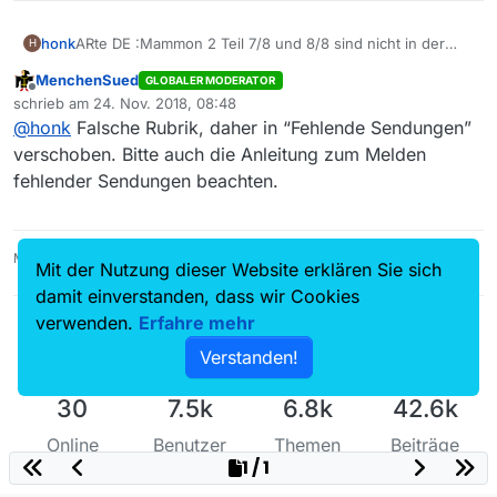
honk
ARte DE :Mammon 2 Teil 7/8 und 8/8 sind nicht in der
H
Liste oder bin ich so schlechtsehend
MenchenSued
GLOBALER MODERATOR
Offline
schrieb am
24. Nov. 2018, 08:48
zuletzt editiert von
@
honk
Falsche Rubrik, daher in “Fehlende Sendungen”
verschoben. Bitte auch die Anleitung zum Melden
fehlender Sendungen beachten.
MediathekView 14.5.0, Linux Mint 21.3, VLC 3.0.16
Mit der Nutzung dieser Website erklären Sie sich
damit einverstanden, dass wir Cookies
verwenden.
Erfahre mehr
Verstanden!
30
7.5k
6.8k
42.6k
Online
Benutzer
Themen
Beiträge
1 / 1