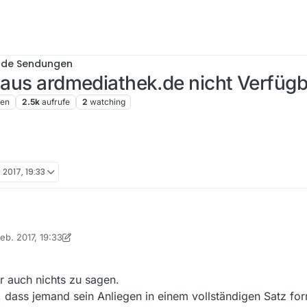
nde Sendungen
8 aus ardmediathek.de nicht Verfüg
ren
2.5k
aufrufe
2
watching
 2017, 19:33
Feb. 2017, 19:33
 von iks-jott
2. Apr. 2017, 21:02
r auch nichts zu sagen.
dass jemand sein Anliegen in einem vollständigen Satz form