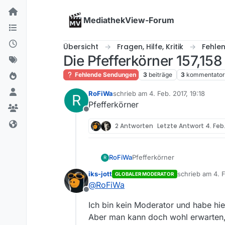
Skip to content
MediathekView-Forum
Übersicht
Fragen, Hilfe, Kritik
Fehle
Die Pfefferkörner 157,15
Fehlende Sendungen
3
beiträge
3
kommentato
RoFiWa
schrieb am
4. Feb. 2017, 19:18
R
zuletzt editiert von
Pfefferkörner
Offline
2 Antworten
Letzte Antwort
4. Feb.
RoFiWa
Pfefferkörner
R
iks-jott
schrieb am
4. 
GLOBALER MODERATOR
zuletzt editiert
@
RoFiWa
Offline
Ich bin kein Moderator und habe hie
Aber man kann doch wohl erwarten, 