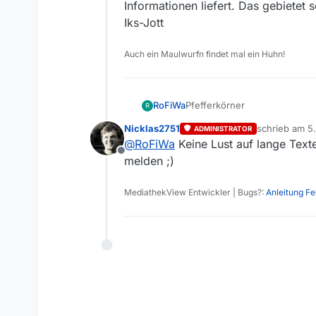
Informationen liefert. Das gebietet s
Iks-Jott
Auch ein Maulwurfn findet mal ein Huhn!
RoFiWa
Pfefferkörner
R
Nicklas2751
schrieb am
5.
ADMINISTRATOR
zuletzt editie
@
RoFiWa
Keine Lust auf lange Text
Offline
melden ;)
MediathekView Entwickler | Bugs?:
Anleitung F