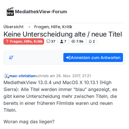
Skip to content
MediathekView-Forum
Übersicht
Fragen, Hilfe, Kritik
Keine Unterscheidung alte / neue Titel
Fragen, Hilfe, Kritik
37
7
7.9k
2
Anmelden zum Antworten
mac-christian
schrieb am
26. Nov. 2017, 21:21
zuletzt editiert von
Offline
MediathekView 13.0.4 und MacOS X 10.13.1 (High
Sierra): Alle Titel werden immer “blau” angezeigt, es
gibt keine Unterscheidung mehr zwischen Titeln, die
bereits in einer früheren Filmliste waren und neuen
Titeln.
Woran mag das liegen?