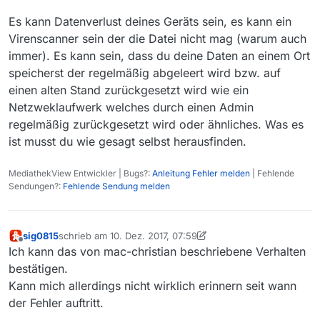
Es kann Datenverlust deines Geräts sein, es kann ein
Virenscanner sein der die Datei nicht mag (warum auch
immer). Es kann sein, dass du deine Daten an einem Ort
speicherst der regelmäßig abgeleert wird bzw. auf
einen alten Stand zurückgesetzt wird wie ein
Netzweklaufwerk welches durch einen Admin
regelmäßig zurückgesetzt wird oder ähnliches. Was es
ist musst du wie gesagt selbst herausfinden.
MediathekView Entwickler | Bugs?:
Anleitung Fehler melden
| Fehlende
Sendungen?:
Fehlende Sendung melden
sig0815
schrieb am
10. Dez. 2017, 07:59
zuletzt editiert von sig0815
12. Okt. 2017, 08:59
Offline
Ich kann das von mac-christian beschriebene Verhalten
bestätigen.
Kann mich allerdings nicht wirklich erinnern seit wann
der Fehler auftritt.