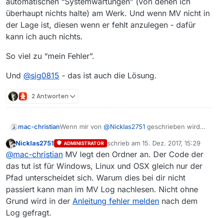
automatischen “Systemwartungen” (von denen ich
überhaupt nichts halte) am Werk. Und wenn MV nicht in
der Lage ist, diesen wenn er fehlt anzulegen - dafür
kann ich auch nichts.
So viel zu “mein Fehler”.
Und
@
sig0815
- das ist auch die Lösung.
2 Antworten
Wenn mir von
@
Nicklas2751
geschrieben wird
mac-christian
“Und hier liegt
dein
Fehler” - dann empfinde ich
Nicklas2751
schrieb am
15. Dez. 2017, 15:29
ADMINISTRATOR
das nicht als angenehmen Umgangston.
Die Datei “filme.json” sollte im Ordner
zuletzt editiert von
Offline
@
mac-christian
MV legt den Ordner an. Der Code der
~/Library/Caches/MediathekView angelegt
werden. Nur: bei mir gab es diesen Ordner gar
Ich habe jedenfalls keinen zu MV gehörenden
das tut ist für Windows, Linux und OSX gleich nur der
nicht, und
MV hat diesen auch nicht selbsttätig
Cache-Ordner selber gelöscht. Bei mir sind
Pfad unterscheidet sich. Warum dies bei dir nicht
angelegt
. Eigentlich müsste man aber von
auch keine automatischen “Systemwartungen”
So viel zu “mein Fehler”.
passiert kann man im MV Log nachlesen. Nicht ohne
einem Programm erwarten, dass es benötigte
(von denen ich überhaupt nichts halte) am Werk.
Grund wird in der
Anleitung fehler melden
nach dem
Ordner selber anlegt. Das muss (oder müsste)
Und wenn MV nicht in der Lage ist, diesen
Und
@
sig0815
- das ist auch die Lösung.
MV ja auch tun, wenn es erstmals gestartet
wenn er fehlt anzulegen - dafür kann ich auch
Log gefragt.