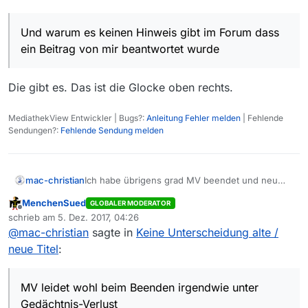
beantwortet wurde, finde ich auch etwas - naja.
mit der Systemversion oder mit der Version des
keine Änderungen, dann werden alle als “alt”
Programms zusammenhängt).
angezeigt (schwarze Schrift).
Wenn ich die Filmliste neu lade und es gibt neue
Titel (im Vergleich zur vorher geladenen
Und warum es keinen Hinweis gibt im Forum dass
Version), dann werden die neuen Titel als neu
Aber sobald ich am nächsten Tag wieder das
ein Beitrag von mir beantwortet wurde
und die alten Titel als alt angezeigt - so wie es
Programm starte, werden in der neuen Filmliste
sein sollte.
wieder alle Titel - sie mögen noch so alt sein -
als neu angezeigt. Das Programm scheint
Die gibt es. Das ist die Glocke oben rechts.
irgendwie zu vergessen, was da vorher war.
MediathekView Entwickler | Bugs?:
Anleitung Fehler melden
| Fehlende
Sendungen?:
Fehlende Sendung melden
mac-christian
Ich habe übrigens grad MV beendet und neu
gestartet. Vorher waren “alte” Titel schwarz
MenchenSued
GLOBALER MODERATOR
(weil ein neuer Download der Filmliste
Offline
schrieb am
5. Dez. 2017, 04:26
Änderungen hatte) - und jetzt sind wieder alle
zuletzt editiert von
@
mac-christian
sagte in
Keine Unterscheidung alte /
Titel “neu” (blau). MV leidet wohl beim Beenden
irgendwie unter Gedächtnis-Verlust (so wie ich
neue Titel
:
manchmal auch…).
MV leidet wohl beim Beenden irgendwie unter
Gedächtnis-Verlust