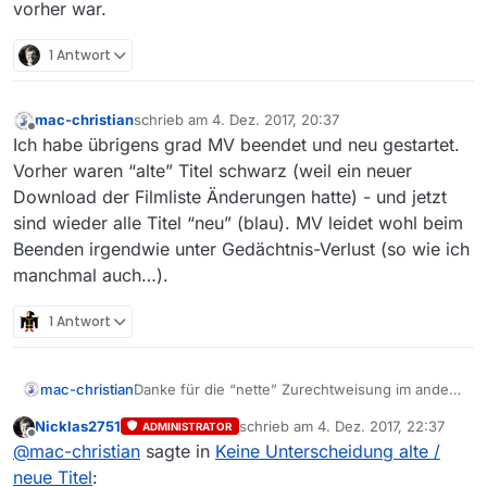
vorher war.
1 Antwort
mac-christian
schrieb am
4. Dez. 2017, 20:37
zuletzt editiert von
Offline
Ich habe übrigens grad MV beendet und neu gestartet.
Vorher waren “alte” Titel schwarz (weil ein neuer
Download der Filmliste Änderungen hatte) - und jetzt
sind wieder alle Titel “neu” (blau). MV leidet wohl beim
Beenden irgendwie unter Gedächtnis-Verlust (so wie ich
manchmal auch…).
1 Antwort
Danke für die “nette” Zurechtweisung im andern
mac-christian
Beitrag. Aber du mögest mir bitte verzeihen,
Nicklas2751
schrieb am
4. Dez. 2017, 22:37
ADMINISTRATOR
dass ich mich nicht mehr erinnerte schon mal
Nein, es ist nicht “nur Neue” selektiert. Und
zuletzt editiert von
Offline
@
mac-christian
sagte in
Keine Unterscheidung alte /
gefragt zu haben. Und warum es keinen
nein, früher trat das nicht auf (wobei ich nicht
Hinweis gibt im Forum dass ein Beitrag von mir
sagen kann, wann sich das geändert hat - ob es
Wenn ich die Filmliste neu lade und es gibt
neue Titel
: