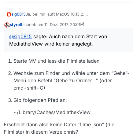
Ja, bei mir läuft MacOS 10.13.2.
sig0815
Zur regelmäßigen Systemwartung gehört hier das
styroll
schrieb am
11. Dez. 2017, 20:01
aufräumen der verschiedenen Caches-Ordner.
Siglinde
zuletzt editiert von styroll
12. Nov. 2017, 21:02
Offline
Allerdings existiert im Caches Ordner des aktuellen
@
sig0815
sagte: Auch nach dem Start von
Benutzers kein MediathekView Ordner?! Auch nach
MediathelView wird keiner angelegt.
dem Start von MediathelView wird keiner angelegt.
Starte MV und lass die Filmliste laden
Wechsle zum Finder und wähle unter dem “Gehe”-
Menü den Befehl “Gehe zu Ordner…” (oder
cmd+shift+G)
Gib folgenden Pfad an:
~/Library/Caches/MediathekView
Erscheint dann also keine Datei “filme.json” (die
Filmliste) in diesem Verzeichnis?