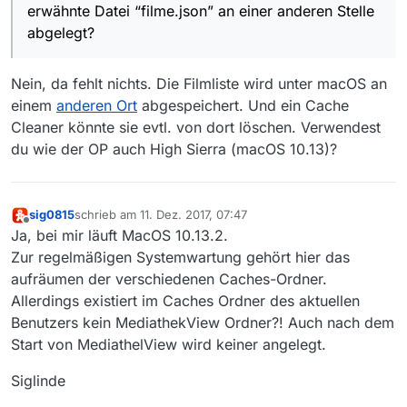
erwähnte Datei “filme.json” an einer anderen Stelle
/.mediathek3/mediathek.xml
geöffnetem Programm bei mir aus.
/.mediathek3/mediathek.xml_copy_1
Fehlt da etwas oder wird die erwähnte Datei
Siglinde
abgelegt?
/.mediathek3/mediathek.xml_copy_2
“filme.json” an einer anderen Stelle abgelegt?
Nein, da fehlt nichts. Die Filmliste wird unter macOS an
einem
anderen Ort
abgespeichert. Und ein Cache
Cleaner könnte sie evtl. von dort löschen. Verwendest
du wie der OP auch High Sierra (macOS 10.13)?
sig0815
schrieb am
11. Dez. 2017, 07:47
zuletzt editiert von
Offline
Ja, bei mir läuft MacOS 10.13.2.
Zur regelmäßigen Systemwartung gehört hier das
aufräumen der verschiedenen Caches-Ordner.
Allerdings existiert im Caches Ordner des aktuellen
Benutzers kein MediathekView Ordner?! Auch nach dem
Start von MediathelView wird keiner angelegt.
Siglinde