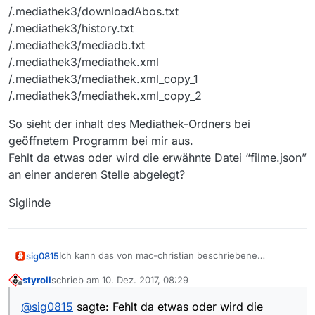
/.mediathek3/downloadAbos.txt
/.mediathek3/history.txt
/.mediathek3/mediadb.txt
/.mediathek3/mediathek.xml
/.mediathek3/mediathek.xml_copy_1
/.mediathek3/mediathek.xml_copy_2
So sieht der inhalt des Mediathek-Ordners bei
geöffnetem Programm bei mir aus.
Fehlt da etwas oder wird die erwähnte Datei “filme.json”
an einer anderen Stelle abgelegt?
Siglinde
Ich kann das von mac-christian beschriebene
sig0815
Verhalten bestätigen.
styroll
schrieb am
10. Dez. 2017, 08:29
Kann mich allerdings nicht wirklich erinnern seit wann
/.mediathek3/downloadAbos.txt
zuletzt editiert von
Offline
der Fehler auftritt.
/.mediathek3/history.txt
@
sig0815
sagte: Fehlt da etwas oder wird die
/.mediathek3/mediadb.txt
So sieht der inhalt des Mediathek-Ordners bei