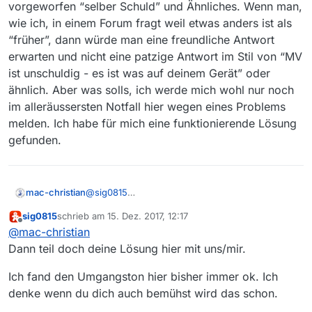
vorgeworfen “selber Schuld” und Ähnliches. Wenn man,
so keinen direkten Zusammenhang zum Fehlen der
wie ich, in einem Forum fragt weil etwas anders ist als
Datei haben.
“früher”, dann würde man eine freundliche Antwort
Wie kommen wir da weiter?
erwarten und nicht eine patzige Antwort im Stil von “MV
ist unschuldig - es ist was auf deinem Gerät” oder
ähnlich. Aber was solls, ich werde mich wohl nur noch
im alleräussersten Notfall hier wegen eines Problems
melden. Ich habe für mich eine funktionierende Lösung
gefunden.
mac-christian
@
sig0815
In diesem Forum eher nicht - da wird einem
sig0815
schrieb am
15. Dez. 2017, 12:17
höchstens vorgeworfen “selber Schuld” und
zuletzt editiert von
Offline
@
mac-christian
Ähnliches. Wenn man, wie ich, in einem Forum
fragt weil etwas anders ist als “früher”, dann
Dann teil doch deine Lösung hier mit uns/mir.
würde man eine freundliche Antwort erwarten
und nicht eine patzige Antwort im Stil von “MV
Ich fand den Umgangston hier bisher immer ok. Ich
ist unschuldig - es ist was auf deinem Gerät”
denke wenn du dich auch bemühst wird das schon.
oder ähnlich. Aber was solls, ich werde mich
wohl nur noch im alleräussersten Notfall hier