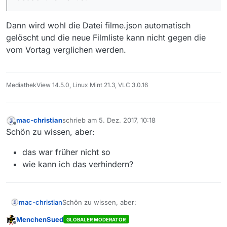
Dann wird wohl die Datei filme.json automatisch
gelöscht und die neue Filmliste kann nicht gegen die
vom Vortag verglichen werden.
MediathekView 14.5.0, Linux Mint 21.3, VLC 3.0.16
mac-christian
schrieb am
5. Dez. 2017, 10:18
zuletzt editiert von
Offline
Schön zu wissen, aber:
das war früher nicht so
wie kann ich das verhindern?
Schön zu wissen, aber:
mac-christian
MenchenSued
GLOBALER MODERATOR
das war früher nicht so
Offline