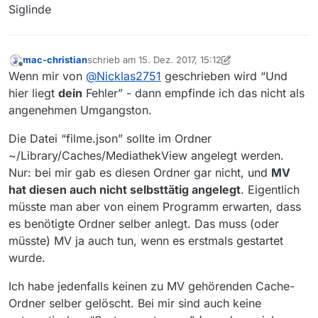
Siglinde
wegen eines Problems melden. Ich habe für
mich eine funktionierende Lösung gefunden.
mac-christian
schrieb am
15. Dez. 2017, 15:12
zuletzt editiert von mac-christian
Offline
Wenn mir von
@
Nicklas2751
geschrieben wird “Und
hier liegt
dein
Fehler” - dann empfinde ich das nicht als
angenehmen Umgangston.
Die Datei “filme.json” sollte im Ordner
~/Library/Caches/MediathekView angelegt werden.
Nur: bei mir gab es diesen Ordner gar nicht, und
MV
hat diesen auch nicht selbsttätig angelegt
. Eigentlich
müsste man aber von einem Programm erwarten, dass
es benötigte Ordner selber anlegt. Das muss (oder
müsste) MV ja auch tun, wenn es erstmals gestartet
wurde.
Ich habe jedenfalls keinen zu MV gehörenden Cache-
Ordner selber gelöscht. Bei mir sind auch keine