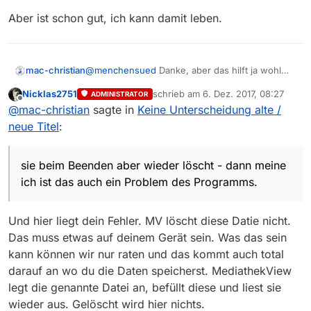
Aber ist schon gut, ich kann damit leben.
@
menchensued
Danke, aber das hilft ja wohl
mac-christian
nicht weiter, das Problem zu beheben…
Nicklas2751
schrieb am
6. Dez. 2017, 08:27
ADMINISTRATOR
Wenn das Programm diese Datei benötigt, dann
zuletzt editiert von
Offline
@
mac-christian
sagte in
Keine Unterscheidung alte /
sollte sie durch MV angelegt werden. Wenn
nicht, ist es sehr wohl ein Problem von MV. Und
Aber ist schon gut, ich kann damit leben.
neue Titel
:
auch wenn MV die Datei zwar anlegt, sie beim
Beenden aber wieder löscht - dann meine ich ist
das auch ein Problem des Programms.
sie beim Beenden aber wieder löscht - dann meine
ich ist das auch ein Problem des Programms.
Und hier liegt dein Fehler. MV löscht diese Datie nicht.
Das muss etwas auf deinem Gerät sein. Was das sein
kann können wir nur raten und das kommt auch total
darauf an wo du die Daten speicherst. MediathekView
legt die genannte Datei an, befüllt diese und liest sie
wieder aus. Gelöscht wird hier nichts.