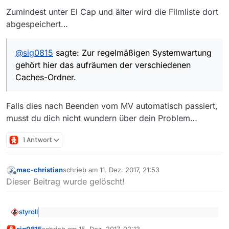
Zumindest unter El Cap und älter wird die Filmliste dort
abgespeichert…
@
sig0815
sagte: Zur regelmäßigen Systemwartung
gehört hier das aufräumen der verschiedenen
Caches-Ordner.
Falls dies nach Beenden vom MV automatisch passiert,
musst du dich nicht wundern über dein Problem…
1 Antwort
mac-christian
schrieb am
11. Dez. 2017, 21:53
zuletzt editiert von
Offline
Dieser Beitrag wurde gelöscht!
styroll
@
sig0815
sagte: Auch nach dem Start von