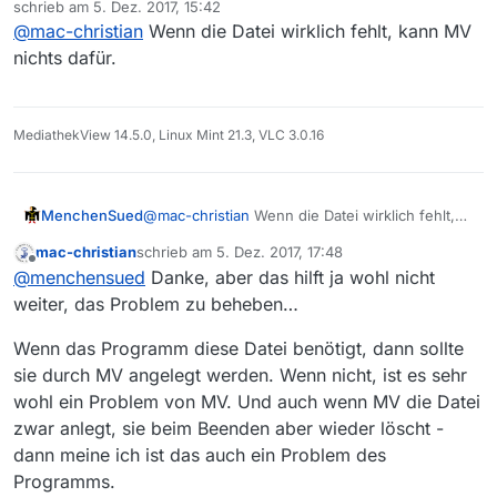
schrieb am
5. Dez. 2017, 15:42
wie kann ich das verhindern?
zuletzt editiert von
@
mac-christian
Wenn die Datei wirklich fehlt, kann MV
nichts dafür.
MediathekView 14.5.0, Linux Mint 21.3, VLC 3.0.16
MenchenSued
@
mac-christian
Wenn die Datei wirklich fehlt,
kann MV nichts dafür.
mac-christian
schrieb am
5. Dez. 2017, 17:48
zuletzt editiert von
Offline
@
menchensued
Danke, aber das hilft ja wohl nicht
weiter, das Problem zu beheben…
Wenn das Programm diese Datei benötigt, dann sollte
sie durch MV angelegt werden. Wenn nicht, ist es sehr
wohl ein Problem von MV. Und auch wenn MV die Datei
zwar anlegt, sie beim Beenden aber wieder löscht -
dann meine ich ist das auch ein Problem des
Programms.