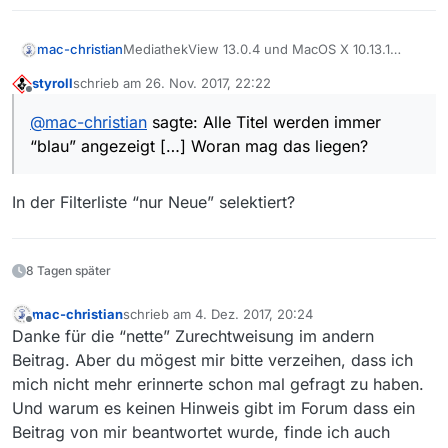
MediathekView 13.0.4 und MacOS X 10.13.1
mac-christian
(High Sierra): Alle Titel werden immer “blau”
styroll
schrieb am
26. Nov. 2017, 22:22
angezeigt, es gibt keine Unterscheidung mehr
Woran mag das liegen?
zuletzt editiert von
Offline
zwischen Titeln, die bereits in einer früheren
@
mac-christian
sagte: Alle Titel werden immer
Filmliste waren und neuen Titeln.
“blau” angezeigt […] Woran mag das liegen?
In der Filterliste “nur Neue” selektiert?
8 Tagen später
mac-christian
schrieb am
4. Dez. 2017, 20:24
zuletzt editiert von
Offline
Danke für die “nette” Zurechtweisung im andern
Beitrag. Aber du mögest mir bitte verzeihen, dass ich
mich nicht mehr erinnerte schon mal gefragt zu haben.
Und warum es keinen Hinweis gibt im Forum dass ein
Beitrag von mir beantwortet wurde, finde ich auch