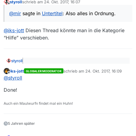
styroll
schrieb am
24. Okt. 2017, 16:07
schaue ich nicht oft TV. Ich habe unter den Einstellungen
zuletzt editiert von
Offline
gesucht. Das ich da beim Speicherndialog noch ein
@
mir
sagte in
Untertitel
: Also alles in Ordnung.
Häkchen setzten muss habe ich übersehen. Und
offensichtlich wird dann auch immer eine srt Datei
abgespeichert.
Also alles in Ordnung.
@
iks-jott
Diesen Thread könnte man in die Kategorie
“Hilfe” verschieben.
styroll
@
mir
sagte in
Untertitel
: Also alles in Ordnung.
iks-jott
schrieb am
24. Okt. 2017, 16:09
GLOBALER MODERATOR
zuletzt editiert von
Offline
@
styroll
@
iks-jott
Diesen Thread könnte man in die Kategorie
“Hilfe” verschieben.
Done!
Auch ein Maulwurfn findet mal ein Huhn!
5 Jahren später