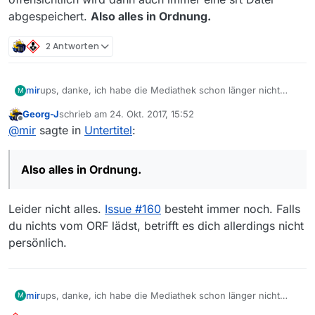
deskriptiven wie “Wie Untertitel automatisch
abgespeichert.
Also alles in Ordnung.
mitspeichern?”)
2 Antworten
mir
ups, danke, ich habe die Mediathek schon länger nicht
M
mehr benutzt, wie gesagt Untertitel sind rar und deshalb
Georg-J
schrieb am
24. Okt. 2017, 15:52
schaue ich nicht oft TV. Ich habe unter den Einstellungen
zuletzt editiert von
Offline
@
mir
sagte in
Untertitel
:
gesucht. Das ich da beim Speicherndialog noch ein
Häkchen setzten muss habe ich übersehen. Und
offensichtlich wird dann auch immer eine srt Datei
Also alles in Ordnung.
abgespeichert.
Also alles in Ordnung.
Leider nicht alles.
Issue #160
besteht immer noch. Falls
du nichts vom ORF lädst, betrifft es dich allerdings nicht
persönlich.
mir
ups, danke, ich habe die Mediathek schon länger nicht
M
mehr benutzt, wie gesagt Untertitel sind rar und deshalb