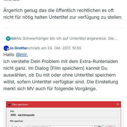
Ärgerlich genug das die öffentlich rechtlichen es oft
nicht für nötig halten Untertitel zur verfügung zu stellen.
Als Schwerhöriger bin ich auf Untertitel angewiese. Die
mir
M
Untertiteldateien müssen extra heruntergeladen werden
Jo Grothe
schrieb am
24. Okt. 2017, 10:55
und dann noch mit subtitel edit als .str Datei gespeichert
Danke
zuletzt editiert von
Offline
Hallo
@
mir
,
werden. Kann dies nich automatisch geschehen?
Michael
Ärgerlich genug das die öffentlich rechtlichen es oft nicht
ich verstehe Dein Problem mit dem Extra-Runterladen
für nötig halten Untertitel zur verfügung zu stellen.
nicht ganz. Im Dialog [Film speichern] kannst Du
auswählen, ob Du mit oder ohne Untertitel speichern
willst, sofern Untertitel verfügbar sind. Die Einstellung
merkt sich MV auch für folgende Vorgänge.