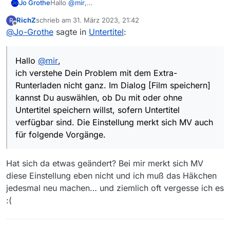
Hallo
@
mir
,
Jo Grothe
ich verstehe Dein Problem mit dem Extra-
RichZ
schrieb am
31. März 2023, 21:42
R
Runterladen nicht ganz. Im Dialog [Film speichern]
zuletzt editiert von
Offline
@
Jo-Grothe
sagte in
Untertitel
:
kannst Du auswählen, ob Du mit oder ohne
Untertitel speichern willst, sofern Untertitel
verfügbar sind. Die Einstellung merkt sich MV auch
Hallo
@
mir
,
für folgende Vorgänge.
ich verstehe Dein Problem mit dem Extra-
Runterladen nicht ganz. Im Dialog [Film speichern]
kannst Du auswählen, ob Du mit oder ohne
Untertitel speichern willst, sofern Untertitel
verfügbar sind. Die Einstellung merkt sich MV auch
für folgende Vorgänge.
Nach Möglichkeit werden die Untertitel auch ins .srt
Format gewandelt.
Bei Abos gibt es zwar explizit keine Möglichkeit auf
Hat sich da etwas geändert? Bei mir merkt sich MV
das Laden der Untertitel Einfluss zu nehmen. Meine
diese Einstellung eben nicht und ich muß das Häkchen
Eindruck ist aber, dass sich Abos auch an die
jedesmal neu machen… und ziemlich oft vergesse ich es
Einstellung von oben halten.
:(