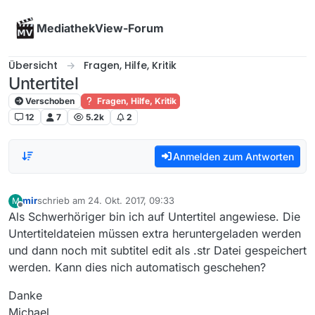
Skip to content
MediathekView-Forum
Übersicht
Fragen, Hilfe, Kritik
Untertitel
Verschoben
Fragen, Hilfe, Kritik
12
7
5.2k
2
Anmelden zum Antworten
mir
schrieb am
24. Okt. 2017, 09:33
M
zuletzt editiert von
Offline
Als Schwerhöriger bin ich auf Untertitel angewiese. Die
Untertiteldateien müssen extra heruntergeladen werden
und dann noch mit subtitel edit als .str Datei gespeichert
werden. Kann dies nich automatisch geschehen?
Danke
Michael