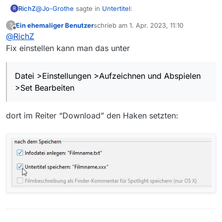
@
Jo-Grothe
sagte in
Untertitel
:
RichZ
R
Ein ehemaliger Benutzer
schrieb am
1. Apr. 2023, 11:10
?
zuletzt editiert von
Offline
@
RichZ
Hallo
@
mir
,
ich verstehe Dein Problem mit dem Extra-
Fix einstellen kann man das unter
Hat sich da etwas geändert? Bei mir merkt sich MV diese
Runterladen nicht ganz. Im Dialog [Film speichern]
Einstellung eben nicht und ich muß das Häkchen
kannst Du auswählen, ob Du mit oder ohne
jedesmal neu machen… und ziemlich oft vergesse ich es
Untertitel speichern willst, sofern Untertitel
Datei >Einstellungen >Aufzeichnen und Abspielen
:(
verfügbar sind. Die Einstellung merkt sich MV auch
>Set Bearbeiten
für folgende Vorgänge.
dort im Reiter “Download” den Haken setzten: