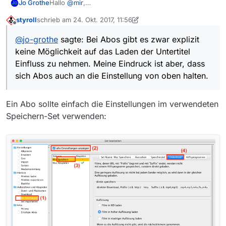
Hallo
@
mir
,
Jo Grothe
ich verstehe Dein Problem mit dem Extra-
styroll
schrieb am
24. Okt. 2017, 11:56
Runterladen nicht ganz. Im Dialog [Film speichern]
zuletzt editiert von styroll
Offline
kannst Du auswählen, ob Du mit oder ohne
@
jo-grothe
sagte: Bei Abos gibt es zwar explizit
Untertitel speichern willst, sofern Untertitel
keine Möglichkeit auf das Laden der Untertitel
verfügbar sind. Die Einstellung merkt sich MV auch
für folgende Vorgänge.
Einfluss zu nehmen. Meine Eindruck ist aber, dass
sich Abos auch an die Einstellung von oben halten.
Ein Abo sollte einfach die Einstellungen im verwendeten
Speichern-Set verwenden:
Nach Möglichkeit werden die Untertitel auch ins .srt
Format gewandelt.
Bei Abos gibt es zwar explizit keine Möglichkeit auf
das Laden der Untertitel Einfluss zu nehmen. Meine
Eindruck ist aber, dass sich Abos auch an die
Einstellung von oben halten.