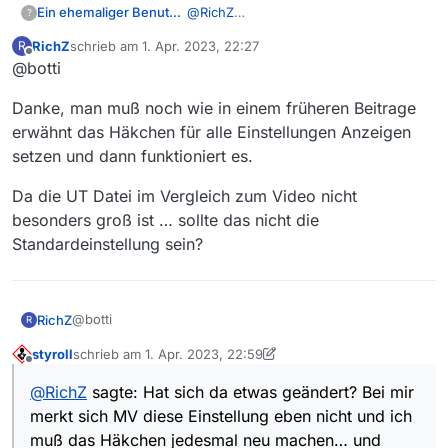
@
RichZ
Ein ehemaliger Benutzer
?
Fix einstellen kann man das unter
RichZ
schrieb am
1. Apr. 2023, 22:27
R
zuletzt editiert von
Offline
@botti
Datei >Einstellungen
>Aufzeichnen und Abspielen
dort im Reiter “Download” den Haken
>Set Bearbeiten
Danke, man muß noch wie in einem früheren Beitrage
setzten:
erwähnt das Häkchen für alle Einstellungen Anzeigen
setzen und dann funktioniert es.
Da die UT Datei im Vergleich zum Video nicht
besonders groß ist … sollte das nicht die
Standardeinstellung sein?
@botti
RichZ
R
styroll
schrieb am
1. Apr. 2023, 22:59
Danke, man muß noch wie in einem früheren Beitrage
zuletzt editiert von styroll
4. Feb. 2023, 09:07
Offline
erwähnt das Häkchen für alle Einstellungen Anzeigen
@
RichZ
sagte: Hat sich da etwas geändert? Bei mir
setzen und dann funktioniert es.
Da die UT Datei im Vergleich zum Video nicht besonders
merkt sich MV diese Einstellung eben nicht und ich
groß ist … sollte das nicht die Standardeinstellung sein?
muß das Häkchen jedesmal neu machen… und