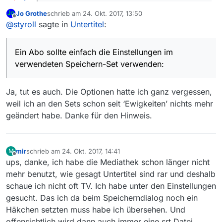
@
jo-grothe
sagte: Bei Abos gibt es zwar explizit
Jo Grothe
schrieb am
24. Okt. 2017, 13:50
keine Möglichkeit auf das Laden der Untertitel
zuletzt editiert von
Offline
Ein Abo sollte einfach die Einstellungen im verwendeten
Einfluss zu nehmen. Meine Eindruck ist aber, dass
@
styroll
sagte in
Untertitel
:
Speichern-Set verwenden:
sich Abos auch an die Einstellung von oben halten.
Ein Abo sollte einfach die Einstellungen im
verwendeten Speichern-Set verwenden:
Ja, tut es auch. Die Optionen hatte ich ganz vergessen,
weil ich an den Sets schon seit ‘Ewigkeiten’ nichts mehr
geändert habe. Danke für den Hinweis.
mir
schrieb am
24. Okt. 2017, 14:41
M
zuletzt editiert von
Offline
ups, danke, ich habe die Mediathek schon länger nicht
mehr benutzt, wie gesagt Untertitel sind rar und deshalb
schaue ich nicht oft TV. Ich habe unter den Einstellungen
@
mir
sagte in
Untertitel
: Ärgerlich genug das die
gesucht. Das ich da beim Speicherndialog noch ein
öffentlich rechtlichen es oft nicht für nötig halten
Ärgerlich ist auch, wenn man einen so wenig sagenden
Untertitel zur verfügung zu stellen.
Häkchen setzten muss habe ich übersehen. Und
Titel wie “Untertitel” im Posting wählt (statt einen
offensichtlich wird dann auch immer eine srt Datei