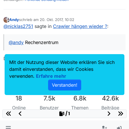
was ist mit “RZ” gemeint?
Andy
schrieb am
20. Okt. 2017, 10:02
zuletzt editiert von
Offline
@
nicklas2751
sagte in
Crawler hängen wieder ?
:
@
andy
Rechenzentrum
Danke.
Mit der Nutzung dieser Website erklären Sie sich
damit einverstanden, dass wir Cookies
verwenden.
Erfahre mehr
Verstanden!
18
7.5k
6.8k
42.6k
Online
Benutzer
Themen
Beiträge
1 / 1