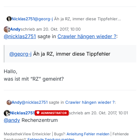
Nicklas2751
@
georg-j
Äh ja RZ, immer diese Tippfehler
:see_no_evil:
Andy
schrieb am
20. Okt. 2017, 10:00
zuletzt editiert von
Offline
@
nicklas2751
sagte in
Crawler hängen wieder ?
:
@
georg-j
Äh ja RZ, immer diese Tippfehler
Hallo,
was ist mit “RZ” gemeint?
@
nicklas2751
sagte in
Crawler hängen wieder ?
:
Andy
Nicklas2751
schrieb am
20. Okt. 2017, 10:01
ADMINISTRATOR
zuletzt editiert von
Offline
@
georg-j
Äh ja RZ, immer diese Tippfehler
@
andy
Rechenzentrum
MediathekView Entwickler | Bugs?:
Anleitung Fehler melden
| Fehlende
Hallo,
Sendungen?:
Fehlende Sendung melden