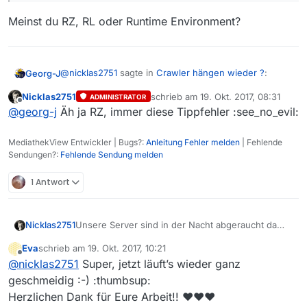
Meinst du RZ, RL oder Runtime Environment?
@
nicklas2751
sagte in
Crawler hängen wieder ?
:
Georg-J
Nicklas2751
schrieb am
19. Okt. 2017, 08:31
ADMINISTRATOR
zuletzt editiert von
Offline
Unsere Server sind in der Nacht abgeraucht da
@
georg-j
Äh ja RZ, immer diese Tippfehler :see_no_evil:
der Anbieter wohl seinen Spaß im
RE
hatte und
Meinst du RZ, RL oder Runtime Environment?
[…]
MediathekView Entwickler | Bugs?:
Anleitung Fehler melden
| Fehlende
Sendungen?:
Fehlende Sendung melden
1 Antwort
Nicklas2751
Unsere Server sind in der Nacht abgeraucht da
der Anbieter wohl seinen Spaß im RE hatte und
Eva
schrieb am
19. Okt. 2017, 10:21
dadurch ist der Crawler nicht gelaufen. Crawler
zuletzt editiert von
Offline
@
nicklas2751
Super, jetzt läuft’s wieder ganz
sind nun wieder an und tun ihre Arbeit ;)
geschmeidig :-) :thumbsup:
Herzlichen Dank für Eure Arbeit!! ♥♥♥