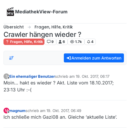
Skip to content
MediathekView-Forum
Übersicht
Fragen, Hilfe, Kritik
Crawler hängen wieder ?
Fragen, Hilfe, Kritik
9
6
1.7k
4
Anmelden zum Antworten
Ein ehemaliger Benutzer
schrieb am
19. Okt. 2017, 06:17
?
zuletzt editiert von
Offline
Moin… hakt es wieder ? Akt. Liste vom 18.10.2017;
23:13 Uhr :-(
magnum
schrieb am
19. Okt. 2017, 06:49
M
zuletzt editiert von
Offline
Ich schließe mich Gazi08 an. Gleiche ‘aktuelle Liste’.