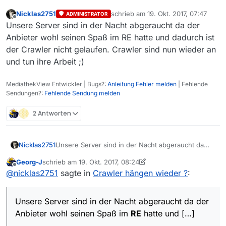
Nicklas2751
schrieb am
19. Okt. 2017, 07:47
ADMINISTRATOR
zuletzt editiert von
Offline
Unsere Server sind in der Nacht abgeraucht da der
Anbieter wohl seinen Spaß im RE hatte und dadurch ist
der Crawler nicht gelaufen. Crawler sind nun wieder an
und tun ihre Arbeit ;)
MediathekView Entwickler | Bugs?:
Anleitung Fehler melden
| Fehlende
Sendungen?:
Fehlende Sendung melden
2 Antworten
Nicklas2751
Unsere Server sind in der Nacht abgeraucht da
der Anbieter wohl seinen Spaß im RE hatte und
Georg-J
schrieb am
19. Okt. 2017, 08:24
dadurch ist der Crawler nicht gelaufen. Crawler
zuletzt editiert von Georg-J
Offline
@
nicklas2751
sagte in
Crawler hängen wieder ?
:
sind nun wieder an und tun ihre Arbeit ;)
Unsere Server sind in der Nacht abgeraucht da der
Anbieter wohl seinen Spaß im
RE
hatte und […]