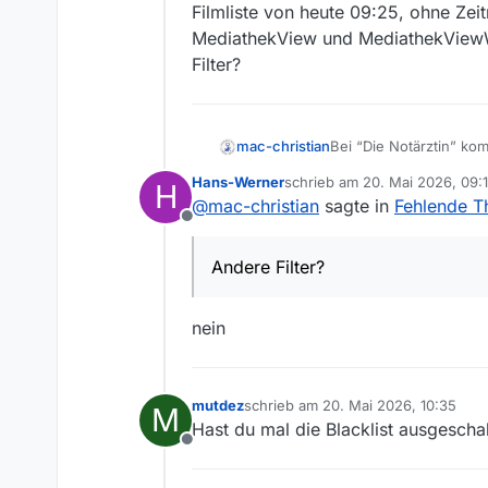
Filmliste von heute 09:25, ohne Ze
MediathekView und MediathekViewWeb
Filter?
mac-christian
Bei “Die Notärztin” ko
Bei “Eisenbahn-Romant
Hans-Werner
schrieb am
20. Mai 2026, 09:
H
Filmliste von heute 09
zuletzt editiert von
@
mac-christian
sagte in
Fehlende 
MediathekView und Medi
Offline
Filter?
Andere Filter?
nein
mutdez
schrieb am
20. Mai 2026, 10:35
M
zuletzt editiert von
Hast du mal die Blacklist ausgeschal
Offline