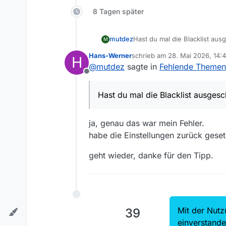
8 Tagen später
mutdez
Hast du mal die Blacklist aus
M
Hans-Werner
schrieb am
28. Mai 2026, 14:
H
zuletzt editiert von
@
mutdez
sagte in
Fehlende Themen
Offline
Hast du mal die Blacklist ausgesc
ja, genau das war mein Fehler.
habe die Einstellungen zurück ges
geht wieder, danke für den Tipp.
Mit der Nutz
39
einverstand