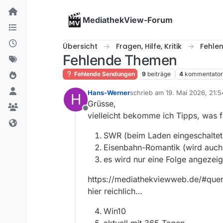
Skip to content
MediathekView-Forum
Übersicht
Fragen, Hilfe, Kritik
Fehle
Fehlende Themen
Fehlende Sendungen
9
beiträge
4
kommentato
Hans-Werner
schrieb am
19. Mai 2026, 21:5
H
zuletzt editiert von
Grüsse,
Offline
vielleicht bekomme ich Tipps, was f
SWR (beim Laden eingeschaltet)
Eisenbahn-Romantik (wird auch 
es wird nur eine Folge angezeigt
https://mediathekviewweb.de/#que
hier reichlich…
Win10