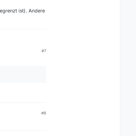
grenzt ist). Andere
em andern Thema.
#7
egrenzt ist). Andere
#8