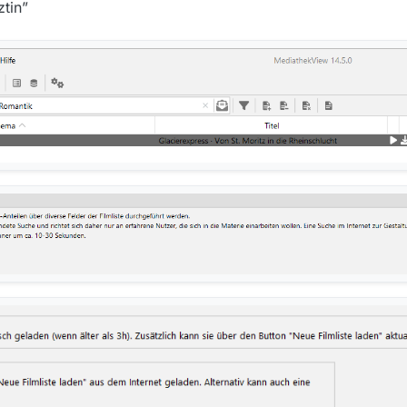
ztin”