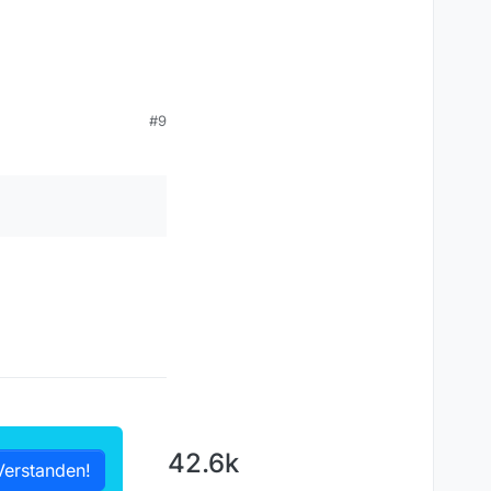
#9
42.6k
Verstanden!