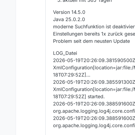
aktuell mit 365 Tagen
Version 14.5.0
Java 25.0.2.0
moderne Suchfunktion ist deaktivier
Einstellungen bereits 1x zurück gese
Problem seit dem neusten Update
LOG_Datei
2026-05-19T20:26:09.381590500Z m
XmlConfiguration[location=jar:file
18T07:29:52Z]…
2026-05-19T20:26:09.385591300Z 
XmlConfiguration[location=jar:file
18T07:29:52Z] started.
2026-05-19T20:26:09.388591600Z m
org.apache.logging.log4j.core.con
2026-05-19T20:26:09.388591600Z 
org.apache.logging.log4j.core.con