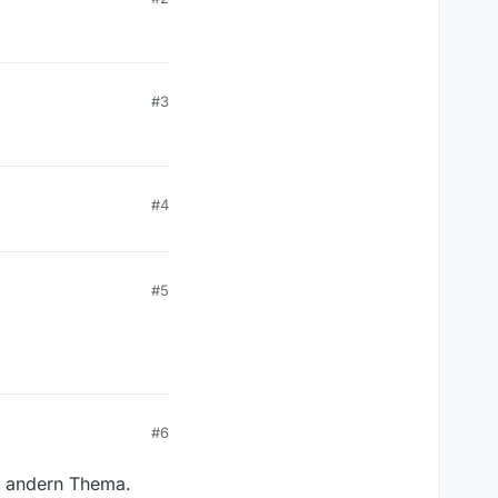
#3
#4
#5
#6
m andern Thema.