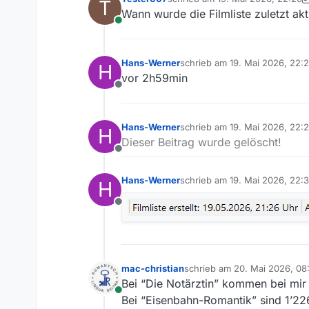
T
zuletzt editiert von Tester007
Wann wurde die Filmliste zuletzt aktu
Online
Hans-Werner
schrieb am
19. Mai 2026, 22:
H
zuletzt editiert von
vor 2h59min
Offline
Hans-Werner
schrieb am
19. Mai 2026, 22:
H
zuletzt editiert von
Dieser Beitrag wurde gelöscht!
Offline
Hans-Werner
schrieb am
19. Mai 2026, 22:
H
zuletzt editiert von
Offline
mac-christian
schrieb am
20. Mai 2026, 08
zuletzt editiert von
Bei “Die Notärztin” kommen bei mir 
Online
Bei “Eisenbahn-Romantik” sind 1’22