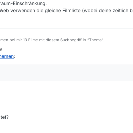
itraum-Einschränkung.
 verwenden die gleiche Filmliste (wobei deine zeitlich be
mmen bei mir 13 Filme mit diesem Suchbegriff in “Thema”.
ik” sind 1’226 Fundstellen wovon nur etwa ein halbes Dutzend mit ein
16
:25, ohne Zeitraum-Einschränkung.
Themen
:
athekViewWeb verwenden die gleiche Filmliste (wobei deine zeitlich b
tet?